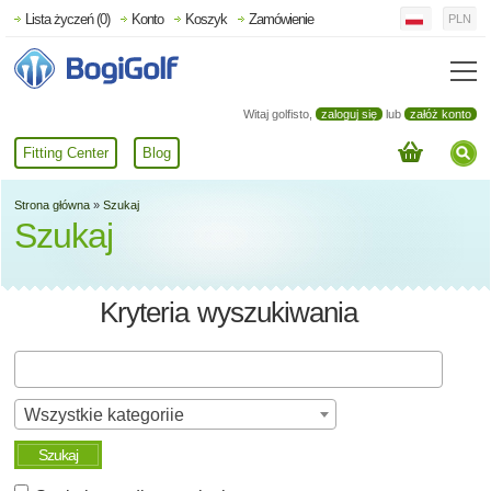
Lista życzeń (0)
Konto
Koszyk
Zamówienie
PLN
Witaj golfisto,
zaloguj się
lub
załóż konto
Fitting Center
Blog
Strona główna
»
Szukaj
Szukaj
Kryteria wyszukiwania
Wszystkie kategoriie
Szukaj