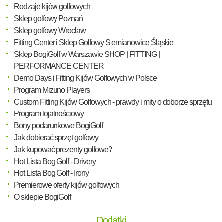
Rodzaje kijów golfowych
Sklep golfowy Poznań
Sklep golfowy Wrocław
Fitting Center i Sklep Golfowy Siemianowice Śląskie
Sklep BogiGolf w Warszawie SHOP | FITTING |
PERFORMANCE CENTER
Demo Days i Fitting Kijów Golfowych w Polsce
Program Mizuno Players
Custom Fitting Kijów Golfowych - prawdy i mity o doborze sprzętu
Program lojalnościowy
Bony podarunkowe BogiGolf
Jak dobierać sprzęt golfowy
Jak kupować prezenty golfowe?
Hot Lista BogiGolf - Drivery
Hot Lista BogiGolf - Irony
Premierowe oferty kijów golfowych
O sklepie BogiGolf
Dodatki