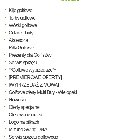
Kije golfowe
Torby golfowe
Wózki golfowe
Odzież i buty
Akcesoria
Piłki Golfowe
Prezenty dla Golfistów
Serwis sprzętu
**Golfowe wyprzedaże**
[PREMIEROWE OFERTY]
[WYPRZEDAŻ ZIMOWA]
Golfowe oferty Multi Buy - Wielopaki
Nowości
Oferty specjalne
Oferowane marki
Logo na piłkach
Mizuno Swing DNA
Serwis sprzętu golfowego