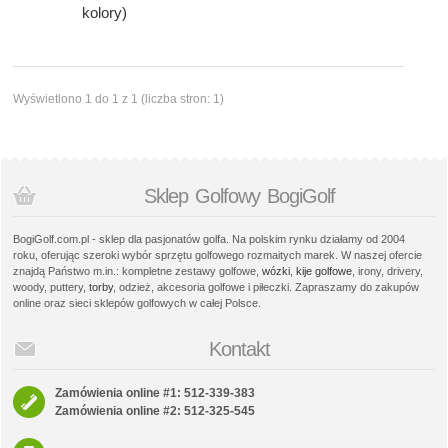
kolory)
Wyświetlono 1 do 1 z 1 (liczba stron: 1)
Sklep Golfowy BogiGolf
BogiGolf.com.pl - sklep dla pasjonatów golfa. Na polskim rynku działamy od 2004
roku, oferując szeroki wybór sprzętu golfowego rozmaitych marek. W naszej ofercie
znajdą Państwo m.in.: kompletne zestawy golfowe,
wózki
,
kije golfowe
, irony, drivery,
woody, puttery,
torby
, odzież, akcesoria golfowe i piłeczki. Zapraszamy do zakupów
online oraz sieci sklepów golfowych w całej Polsce.
Kontakt
Zamówienia online #1: 512-339-383
Zamówienia online #2: 512-325-545