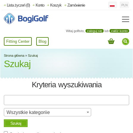
Lista życzeń (0)
Konto
Koszyk
Zamówienie
PLN
Witaj golfisto,
zaloguj się
lub
załóż konto
Fitting Center
Blog
Strona główna
»
Szukaj
Szukaj
Kryteria wyszukiwania
Wszystkie kategoriie
Szukaj