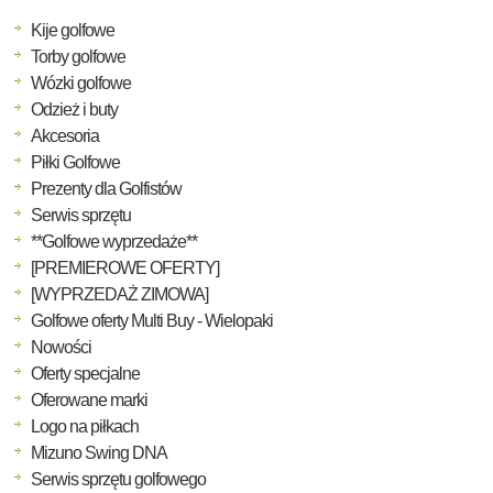
Kije golfowe
Torby golfowe
Wózki golfowe
Odzież i buty
Akcesoria
Piłki Golfowe
Prezenty dla Golfistów
Serwis sprzętu
**Golfowe wyprzedaże**
[PREMIEROWE OFERTY]
[WYPRZEDAŻ ZIMOWA]
Golfowe oferty Multi Buy - Wielopaki
Nowości
Oferty specjalne
Oferowane marki
Logo na piłkach
Mizuno Swing DNA
Serwis sprzętu golfowego