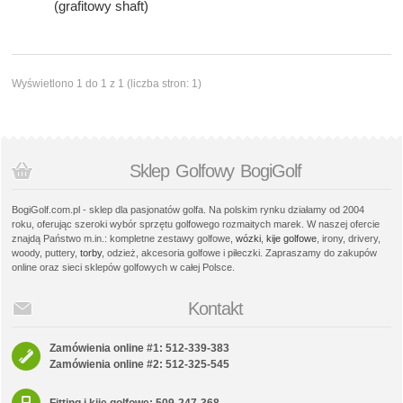
(grafitowy shaft)
Wyświetlono 1 do 1 z 1 (liczba stron: 1)
Sklep Golfowy BogiGolf
BogiGolf.com.pl - sklep dla pasjonatów golfa. Na polskim rynku działamy od 2004
roku, oferując szeroki wybór sprzętu golfowego rozmaitych marek. W naszej ofercie
znajdą Państwo m.in.: kompletne zestawy golfowe,
wózki
,
kije golfowe
, irony, drivery,
woody, puttery,
torby
, odzież, akcesoria golfowe i piłeczki. Zapraszamy do zakupów
online oraz sieci sklepów golfowych w całej Polsce.
Kontakt
Zamówienia online #1: 512-339-383
Zamówienia online #2: 512-325-545