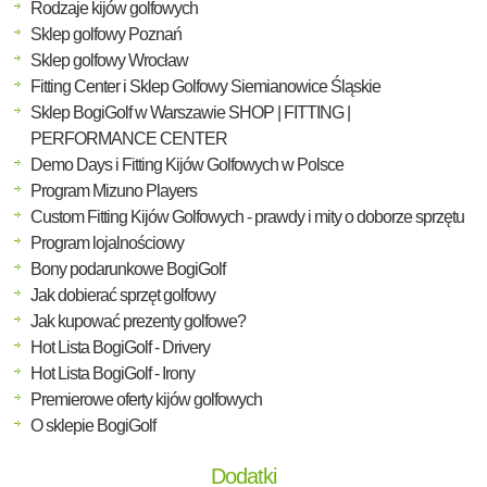
Rodzaje kijów golfowych
Sklep golfowy Poznań
Sklep golfowy Wrocław
Fitting Center i Sklep Golfowy Siemianowice Śląskie
Sklep BogiGolf w Warszawie SHOP | FITTING |
PERFORMANCE CENTER
Demo Days i Fitting Kijów Golfowych w Polsce
Program Mizuno Players
Custom Fitting Kijów Golfowych - prawdy i mity o doborze sprzętu
Program lojalnościowy
Bony podarunkowe BogiGolf
Jak dobierać sprzęt golfowy
Jak kupować prezenty golfowe?
Hot Lista BogiGolf - Drivery
Hot Lista BogiGolf - Irony
Premierowe oferty kijów golfowych
O sklepie BogiGolf
Dodatki