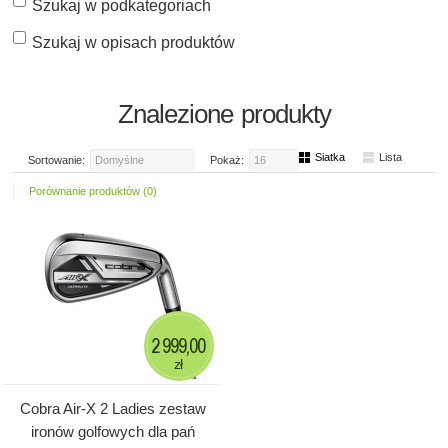
Szukaj w podkategoriach
Szukaj w opisach produktów
Znalezione produkty
Siatka
Lista
Sortowanie:
Domyślne
Pokaż:
16
Porównanie produktów (0)
2 999,00
zł
Cobra Air-X 2 Ladies zestaw
ironów golfowych dla pań