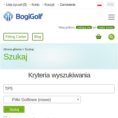
Lista życzeń (0)
Konto
Koszyk
Zamówienie
PLN
Witaj golfisto,
zaloguj się
lub
załóż konto
Fitting Center
Blog
Strona główna
»
Szukaj
Szukaj
Kryteria wyszukiwania
Piłki Golfowe (nowe)
Szukaj