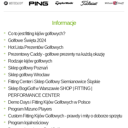
Informacje
Co to jest fitting kijów golfowych?
Golfowe Święta 2024
Hot Lista Prezentów Golfowych
Prezentowy Caddy - golfowe prezenty na każdą okazję
Rodzaje kijów golfowych
Sklep golfowy Poznań
Sklep golfowy Wrocław
Fitting Center i Sklep Golfowy Siemianowice Śląskie
Sklep BogiGolf w Warszawie SHOP | FITTING |
PERFORMANCE CENTER
Demo Days i Fitting Kijów Golfowych w Polsce
Program Mizuno Players
Custom Fitting Kijów Golfowych - prawdy i mity o doborze sprzętu
Program lojalnościowy