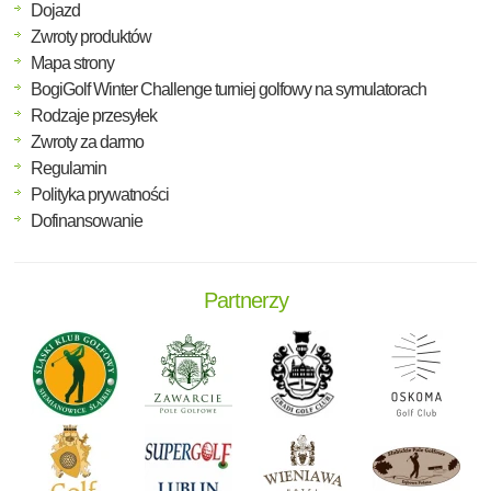
Dojazd
Zwroty produktów
Mapa strony
BogiGolf Winter Challenge turniej golfowy na symulatorach
Rodzaje przesyłek
Zwroty za darmo
Regulamin
Polityka prywatności
Dofinansowanie
Partnerzy