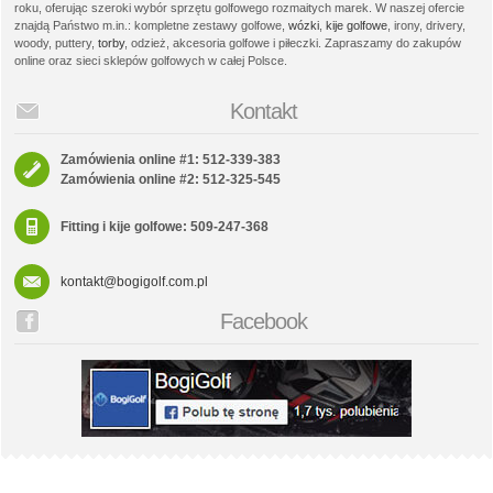
roku, oferując szeroki wybór sprzętu golfowego rozmaitych marek. W naszej ofercie
znajdą Państwo m.in.: kompletne zestawy golfowe,
wózki
,
kije golfowe
, irony, drivery,
woody, puttery,
torby
, odzież, akcesoria golfowe i piłeczki. Zapraszamy do zakupów
online oraz sieci sklepów golfowych w całej Polsce.
Kontakt
Zamówienia online #1: 512-339-383
Zamówienia online #2: 512-325-545
Fitting i kije golfowe: 509-247-368
kontakt@bogigolf.com.pl
Facebook