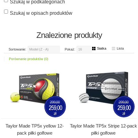
Szukaj w podkategoriach
Szukaj w opisach produktów
Znalezione produkty
Siatka
Lista
Sortowanie:
Model (Z - A)
Pokaż:
16
Porównanie produktów (0)
299,00
299,00
259,00
259,00
zł
zł
Taylor Made TP5x yellow 12-
Taylor Made TP5x Stripe 12-pack
pack piłki golfowe
piłki golfowe