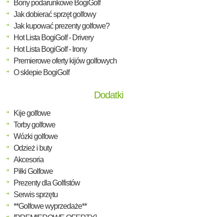
Bony podarunkowe BogiGolf
Jak dobierać sprzęt golfowy
Jak kupować prezenty golfowe?
Hot Lista BogiGolf - Drivery
Hot Lista BogiGolf - Irony
Premierowe oferty kijów golfowych
O sklepie BogiGolf
Dodatki
Kije golfowe
Torby golfowe
Wózki golfowe
Odzież i buty
Akcesoria
Piłki Golfowe
Prezenty dla Golfistów
Serwis sprzętu
**Golfowe wyprzedaże**