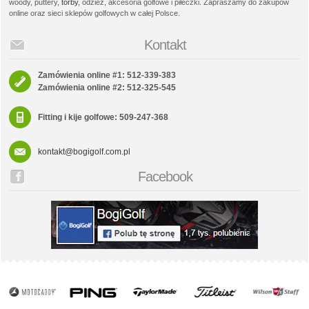
woody, puttery,
torby
, odzież, akcesoria golfowe i piłeczki. Zapraszamy do zakupów
online oraz sieci sklepów golfowych w całej Polsce.
Kontakt
Zamówienia online #1: 512-339-383
Zamówienia online #2: 512-325-545
Fitting i kije golfowe: 509-247-368
kontakt@bogigolf.com.pl
Facebook