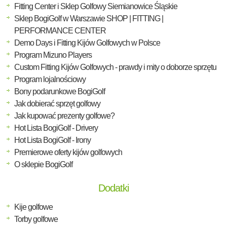
Fitting Center i Sklep Golfowy Siemianowice Śląskie
Sklep BogiGolf w Warszawie SHOP | FITTING |
PERFORMANCE CENTER
Demo Days i Fitting Kijów Golfowych w Polsce
Program Mizuno Players
Custom Fitting Kijów Golfowych - prawdy i mity o doborze sprzętu
Program lojalnościowy
Bony podarunkowe BogiGolf
Jak dobierać sprzęt golfowy
Jak kupować prezenty golfowe?
Hot Lista BogiGolf - Drivery
Hot Lista BogiGolf - Irony
Premierowe oferty kijów golfowych
O sklepie BogiGolf
Dodatki
Kije golfowe
Torby golfowe