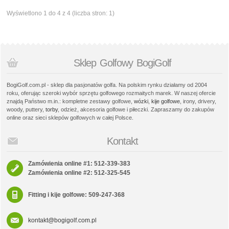
Wyświetlono 1 do 4 z 4 (liczba stron: 1)
Sklep Golfowy BogiGolf
BogiGolf.com.pl - sklep dla pasjonatów golfa. Na polskim rynku działamy od 2004
roku, oferując szeroki wybór sprzętu golfowego rozmaitych marek. W naszej ofercie
znajdą Państwo m.in.: kompletne zestawy golfowe,
wózki
,
kije golfowe
, irony, drivery,
woody, puttery,
torby
, odzież, akcesoria golfowe i piłeczki. Zapraszamy do zakupów
online oraz sieci sklepów golfowych w całej Polsce.
Kontakt
Zamówienia online #1: 512-339-383
Zamówienia online #2: 512-325-545
Fitting i kije golfowe: 509-247-368
kontakt@bogigolf.com.pl