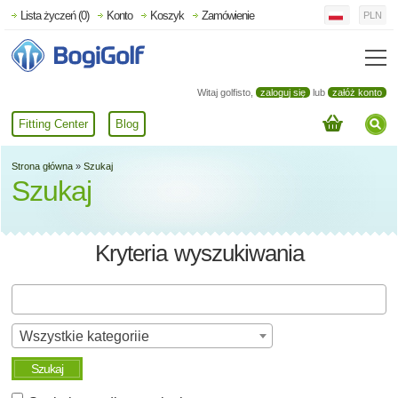
Lista życzeń (0)
Konto
Koszyk
Zamówienie
PLN
Witaj golfisto,
zaloguj się
lub
załóż konto
Fitting Center
Blog
Strona główna
»
Szukaj
Szukaj
Kryteria wyszukiwania
Wszystkie kategoriie
Szukaj