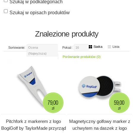
Szukaj w podkategoriach
Szukaj w opisach produktów
Znalezione produkty
Siatka
Lista
Sortowanie:
Ocena
Pokaż:
16
(Najwyższa)
Porównanie produktów (0)
79,00
59,00
zł
zł
Pitchfork z markerem z logo
Magnetyczny golfowy marker z
BogiGolf by TaylorMade przyrząd
uchwytem na daszek z logo