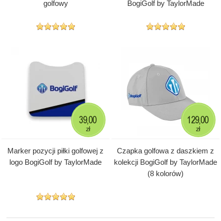
golfowy
BogiGolf by TaylorMade
39,00
129,00
zł
zł
Marker pozycji piłki golfowej z
Czapka golfowa z daszkiem z
logo BogiGolf by TaylorMade
kolekcji BogiGolf by TaylorMade
(8 kolorów)