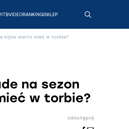
ITB
VIDEO
RANKINGI
SKLEP
Otwórz
wyszukiwarkę
e kijów warto mieć w torbie?
ade na sezon
mieć w torbie?
Udostępnij