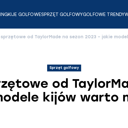
ING
KIJE GOLFOWE
SPRZĘT GOLFOWY
GOLFOWE TRENDY
W
sprzętowe od TaylorMade na sezon 2023 – jakie model
Sprzęt golfowy
zętowe od TaylorM
modele kijów warto 