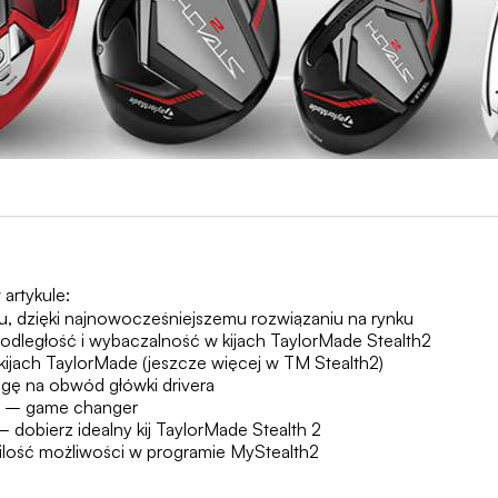
 artykule:
u, dzięki najnowocześniejszemu rozwiązaniu na rynku
 odległość i wybaczalność w kijach TaylorMade Stealth2
ijach TaylorMade (jeszcze więcej w TM Stealth2)
gę na obwód główki drivera
h – game changer
– dobierz idealny kij TaylorMade Stealth 2
 ilość możliwości w programie MyStealth2