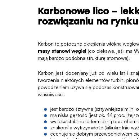
Karbonowe lico – lek
rozwiązaniu na rynku
Karbon to potoczne określenia włókna węglo
masy stanowi węgiel
(co ciekawe, jeśli ma 9
mają bardzo podobną strukturę atomową).
Karbon jest doceniany już od wielu lat i zn
tworzenia niektórych elementów turbin, pion
powodzeniem używa się podczas konstruowan
właściwości:
jest bardzo sztywne (sztywniejsze m.in. od
ma niską gęstość (jest ok. 44 proc. lżejsze
wysoką stabilność termiczną oraz chemic
znakomitą wytrzymałość (kilkukrotnie wy
cechuje się dobrym przewodnictwem cie