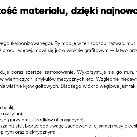
kość materiału, dzięki najno
wego (karbonizowanego). By móc je w ten sposób nazwać, musi
9 proc. i więcej, mówi się już o włóknie grafitowym – łatwo pr
ajduje coraz szersze zastosowanie. Wykorzystuje się go m.in.
ów wiertniczych, artykułów medycznych etc. Względnie niedawno
ia właśnie kijów golfowych. Dlaczego włókno węglowe jest t
 stali);
 niż tytan);
zną (przy braku środków utleniających);
ższą niż stal, biorąc pod uwagę zachowanie tej samej masy okre
plnym oraz elektrycznym;