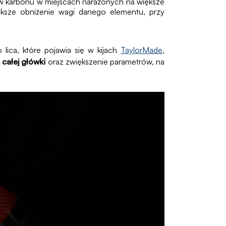
stw karbonu w miejscach narażonych na większe
iększe obniżenie wagi danego elementu, przy
lica, które pojawia się w kijach
TaylorMade
,
 całej główki
oraz zwiększenie parametrów, na