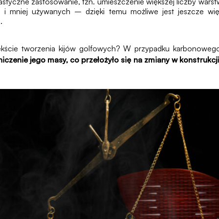
lastyczne zastosowanie, tzn. umieszczenie większej liczby war
iej i mniej używanych – dzięki temu możliwe jest jeszcze w
.
tekście tworzenia kijów golfowych? W przypadku karbonowego 
iczenie jego masy, co przełożyło się na zmiany w konstrukcji