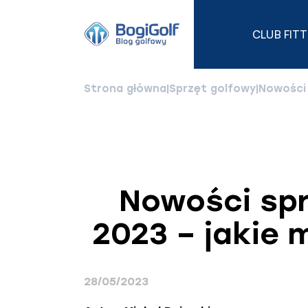
CLUB FITT
Header
Logo
Strona główna
|
Sprzęt golfowy
|
Nowości 
Nowości spr
2023 – jakie 
28/05/2023