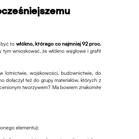
wocześniejszemu
 być to
włókno, którego co najmniej 92 proc.
zy tym wnioskować, że włókno węglowe i grafit
 w lotnictwie, wojskowości, budownictwie, do
 dołączył też do grupy materiałów, których z
ak cenionym tworzywem? Ma bowiem znakomite
ślonego elementu);