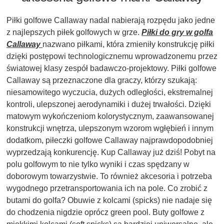
Piłki golfowe Callaway nadal nabierają rozpędu jako jedne
z najlepszych piłek golfowych w grze.
Piłki do gry w golfa
Callaway
nazwano piłkami, która zmieniły konstrukcję piłki
dzięki postępowi technologicznemu wprowadzonemu przez
światowej klasy zespół badawczo-projektowy. Piłki golfowe
Callaway są przeznaczone dla graczy, którzy szukają:
niesamowitego wyczucia, dużych odległości, ekstremalnej
kontroli, ulepszonej aerodynamiki i dużej trwałości. Dzięki
matowym wykończeniom kolorystycznym, zaawansowanej
konstrukcji wnętrza, ulepszonym wzorom wgłębień i innym
dodatkom, piłeczki golfowe Callaway najprawdopodobniej
wyprzedzają konkurencję. Kup Callaway już dziś! Pobyt na
polu golfowym to nie tylko wyniki i czas spędzany w
doborowym towarzystwie. To również akcesoria i potrzeba
wygodnego przetransportowania ich na pole. Co zrobić z
butami do golfa? Obuwie z kolcami (spicks) nie nadaje się
do chodzenia nigdzie oprócz green pool. Buty golfowe z