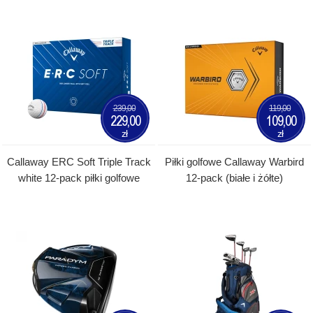
239,00
119,00
229,00
109,00
zł
zł
Callaway ERC Soft Triple Track
Piłki golfowe Callaway Warbird
white 12-pack piłki golfowe
12-pack (białe i żółte)