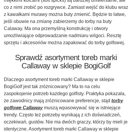
miękkimi kolcami (soft spicks) są bardziej uniwersalne, ale
co z nimi zrobić po rozgrywce. Zamiast wejść do klubu wraz
z kawałkami murawy można buty zmienić. Będzie to łatwe,
jeśli obuwie na zmianę zabierzemy do torby na buty
Calaway. Ma ona przemyślną konstrukcję i otwory
umożliwiające odprowadzanie nadmiaru wilgoci. Resztę
sprzętu i akcesoriów można zapakować do torby golfowej.
Sprawdź asortyment toreb marki
Callaway w sklepie BogiGolf
Dlaczego asortyment toreb marki Callaway w sklepie
BogiGolf jest tak zróżnicowany? Ma to na celu
zaspokojenie potrzeb każdego golfisty. Praktyka pokazała,
że zawodnicy mają zróżnicowane preferencje, stąd
torby
golfowe Callaway
muszą wpasowywać się w istniejące
trendy. Często też potrzeby wynikają z ich doświadczeń,
oczekiwań, gustów. Nie ma dwóch graczy, którzy by mieli je
identyczne. Asortyment toreb marki Callaway w sklepie