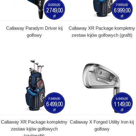
3 099,00
7 999,00
2 749,00
6 999,00
zł
zł
Callaway Paradym Driver kij
Callaway XR Package kompletny
golfowy
zestaw kijów golfowych (grafit)
7 349,00
1 349,00
6 499,00
1 149,00
zł
zł
Callaway XR Package kompletny
Callaway X Forged Utility Iron kij
zestaw kijów golfowych
golfowy
(stal/grafit)