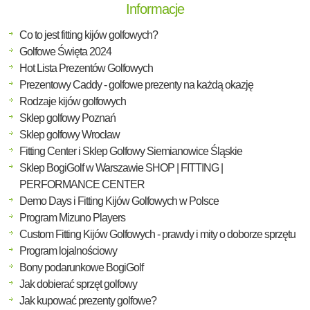
Informacje
Co to jest fitting kijów golfowych?
Golfowe Święta 2024
Hot Lista Prezentów Golfowych
Prezentowy Caddy - golfowe prezenty na każdą okazję
Rodzaje kijów golfowych
Sklep golfowy Poznań
Sklep golfowy Wrocław
Fitting Center i Sklep Golfowy Siemianowice Śląskie
Sklep BogiGolf w Warszawie SHOP | FITTING |
PERFORMANCE CENTER
Demo Days i Fitting Kijów Golfowych w Polsce
Program Mizuno Players
Custom Fitting Kijów Golfowych - prawdy i mity o doborze sprzętu
Program lojalnościowy
Bony podarunkowe BogiGolf
Jak dobierać sprzęt golfowy
Jak kupować prezenty golfowe?