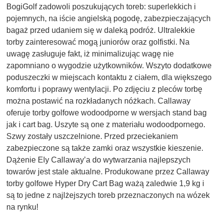
BogiGolf zadowoli poszukujących toreb: superlekkich i
pojemnych, na iście angielską pogodę, zabezpieczających
bagaż przed udaniem się w daleką podróż. Ultralekkie
torby zainteresować mogą juniorów oraz golfistki. Na
uwagę zasługuje fakt, iż minimalizując wagę nie
zapomniano o wygodzie użytkowników. Wszyto dodatkowe
poduszeczki w miejscach kontaktu z ciałem, dla większego
komfortu i poprawy wentylacji. Po zdjęciu z pleców torbę
można postawić na rozkładanych nóżkach. Callaway
oferuje torby golfowe wodoodporne w wersjach stand bag
jak i cart bag. Uszyte są one z materiału wodoodpornego.
Szwy zostały uszczelnione. Przed przeciekaniem
zabezpieczone są także zamki oraz wszystkie kieszenie.
Dążenie Ely Callaway’a do wytwarzania najlepszych
towarów jest stale aktualne. Produkowane przez Callaway
torby golfowe Hyper Dry Cart Bag ważą zaledwie 1,9 kg i
są to jedne z najlżejszych toreb przeznaczonych na wózek
na rynku!