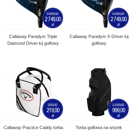
3 099,00
3 099,00
2 749,00
2 749,00
zł
zł
Callaway Paradym Triple
Callaway Paradym X Driver kij
Diamond Driver kij golfowy
golfowy
259,00
1 199,00
219,00
999,00
zł
zł
Callaway Practice Caddy torba
Torba golfowa na wózek