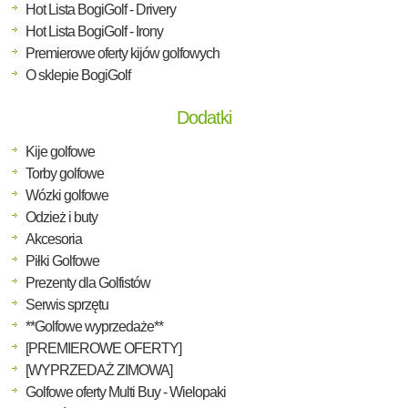
Hot Lista BogiGolf - Drivery
Hot Lista BogiGolf - Irony
Premierowe oferty kijów golfowych
O sklepie BogiGolf
Dodatki
Kije golfowe
Torby golfowe
Wózki golfowe
Odzież i buty
Akcesoria
Piłki Golfowe
Prezenty dla Golfistów
Serwis sprzętu
**Golfowe wyprzedaże**
[PREMIEROWE OFERTY]
[WYPRZEDAŻ ZIMOWA]
Golfowe oferty Multi Buy - Wielopaki