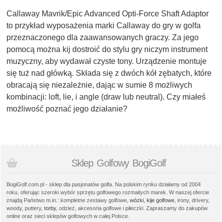
Callaway Mavrik/Epic Advanced Opti-Force Shaft Adaptor
to przykład wyposażenia marki Callaway do gry w golfa
przeznaczonego dla zaawansowanych graczy. Za jego
pomocą można kij dostroić do stylu gry niczym instrument
muzyczny, aby wydawał czyste tony. Urządzenie montuje
się tuż nad główką. Składa się z dwóch kół zębatych, które
obracają się niezależnie, dając w sumie 8 możliwych
kombinacji: loft, lie, i angle (draw lub neutral). Czy miałeś
możliwość poznać jego działanie?
Sklep Golfowy BogiGolf
BogiGolf.com.pl - sklep dla pasjonatów golfa. Na polskim rynku działamy od 2004
roku, oferując szeroki wybór sprzętu golfowego rozmaitych marek. W naszej ofercie
znajdą Państwo m.in.: kompletne zestawy golfowe,
wózki
,
kije golfowe
, irony, drivery,
woody, puttery,
torby
, odzież, akcesoria golfowe i piłeczki. Zapraszamy do zakupów
online oraz sieci sklepów golfowych w całej Polsce.