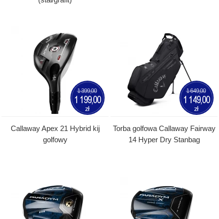
1 399,00
1 649,00
1 199,00
1 149,00
zł
zł
Callaway Apex 21 Hybrid kij
Torba golfowa Callaway Fairway
golfowy
14 Hyper Dry Stanbag