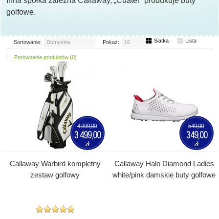
Inna spółka zależna Callaway, „Cuater” produkuje buty
golfowe.
Siatka
Lista
Sortowanie:
Domyślne
Pokaż:
16
Porównanie produktów (0)
4 399,00
549,00
3 499,00
349,00
zł
zł
Callaway Warbird kompletny
Callaway Halo Diamond Ladies
zestaw golfowy
white/pink damskie buty golfowe