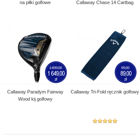
na piłki golfowe
Callaway Chase 14 Cartbag
1 899,00
99,00
1 649,00
89,00
zł
zł
Callaway Paradym Fairway
Callaway Tri-Fold ręcznik golfowy
Wood kij golfowy