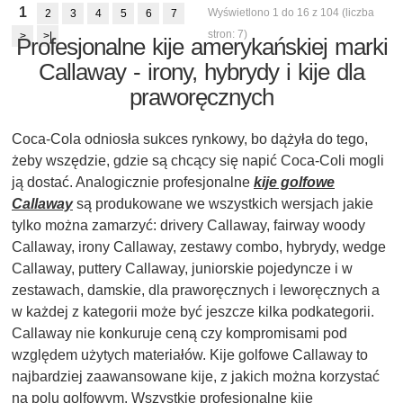
1
Wyświetlono 1 do 16 z 104 (liczba
2
3
4
5
6
7
stron: 7)
>
>|
Profesjonalne kije amerykańskiej marki
Callaway - irony, hybrydy i kije dla
praworęcznych
Coca-Cola odniosła sukces rynkowy, bo dążyła do tego,
żeby wszędzie, gdzie są chcący się napić Coca-Coli mogli
ją dostać. Analogicznie profesjonalne
kije golfowe
Callaway
są produkowane we wszystkich wersjach jakie
tylko można zamarzyć: drivery Callaway, fairway woody
Callaway, irony Callaway, zestawy combo, hybrydy, wedge
Callaway, puttery Callaway, juniorskie pojedyncze i w
zestawach, damskie, dla praworęcznych i leworęcznych a
w każdej z kategorii może być jeszcze kilka podkategorii.
Callaway nie konkuruje ceną czy kompromisami pod
względem użytych materiałów. Kije golfowe Callaway to
najbardziej zaawansowane kije, z jakich można korzystać
na polu golfowym. Wszystkie profesjonalne kije