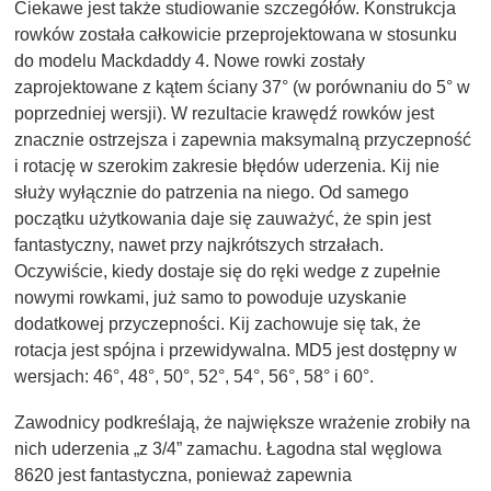
Ciekawe jest także studiowanie szczegółów. Konstrukcja
rowków została całkowicie przeprojektowana w stosunku
do modelu Mackdaddy 4. Nowe rowki zostały
zaprojektowane z kątem ściany 37° (w porównaniu do 5° w
poprzedniej wersji). W rezultacie krawędź rowków jest
znacznie ostrzejsza i zapewnia maksymalną przyczepność
i rotację w szerokim zakresie błędów uderzenia. Kij nie
służy wyłącznie do patrzenia na niego. Od samego
początku użytkowania daje się zauważyć, że spin jest
fantastyczny, nawet przy najkrótszych strzałach.
Oczywiście, kiedy dostaje się do ręki wedge z zupełnie
nowymi rowkami, już samo to powoduje uzyskanie
dodatkowej przyczepności. Kij zachowuje się tak, że
rotacja jest spójna i przewidywalna. MD5 jest dostępny w
wersjach: 46°, 48°, 50°, 52°, 54°, 56°, 58° i 60°.
Zawodnicy podkreślają, że największe wrażenie zrobiły na
nich uderzenia „z 3/4” zamachu. Łagodna stal węglowa
8620 jest fantastyczna, ponieważ zapewnia