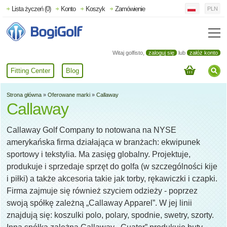
Lista życzeń (0)
Konto
Koszyk
Zamówienie
PLN
Witaj golfisto,
zaloguj się
lub
załóż konto
Fitting Center
Blog
Strona główna
»
Oferowane marki
»
Callaway
Callaway
Callaway Golf Company to notowana na NYSE
amerykańska firma działająca w branżach: ekwipunek
sportowy i tekstylia. Ma zasięg globalny. Projektuje,
produkuje i sprzedaje sprzęt do golfa (w szczególności kije
i piłki) a także akcesoria takie jak torby, rękawiczki i czapki.
Firma zajmuje się również szyciem odzieży - poprzez
swoją spółkę zależną „Callaway Apparel”. W jej linii
znajdują się: koszulki polo, polary, spodnie, swetry, szorty.