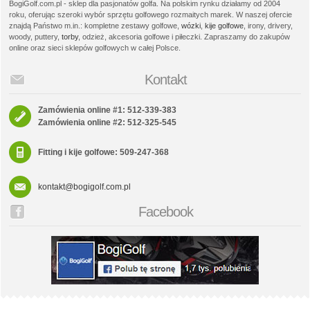
BogiGolf.com.pl - sklep dla pasjonatów golfa. Na polskim rynku działamy od 2004
roku, oferując szeroki wybór sprzętu golfowego rozmaitych marek. W naszej ofercie
znajdą Państwo m.in.: kompletne zestawy golfowe,
wózki
,
kije golfowe
, irony, drivery,
woody, puttery,
torby
, odzież, akcesoria golfowe i piłeczki. Zapraszamy do zakupów
online oraz sieci sklepów golfowych w całej Polsce.
Kontakt
Zamówienia online #1: 512-339-383
Zamówienia online #2: 512-325-545
Fitting i kije golfowe: 509-247-368
kontakt@bogigolf.com.pl
Facebook