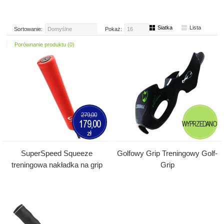
Siatka
Lista
Sortowanie:
Domyślne
Pokaż:
16
Porównanie produktu (0)
279,00
179,00
WYPRZEDANO
zł
SuperSpeed Squeeze
Golfowy Grip Treningowy Golf-
treningowa nakładka na grip
Grip