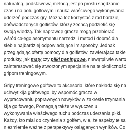
naturalną, podstawową metodą jest po prostu spędzanie
czasu na polu golfowym i nauka właściwego wykonywania
uderzeń podczas gry. Można też korzystać z rad bardziej
doświadczonych golfistów, którzy zechcą podzielić się
swoją wiedzą. Tak naprawdę gracze mogą przebierać
wśród całego asortymentu narzędzi i metod i dobrać dla
siebie najbardziej odpowiadające im sposoby. Jednak
przeglądając ofertę pomocy dla golfistów, zawierającą takie
produkty, jak
maty
czy
piłki treningowe
, niewątpliwie warto
zainteresować się stworzonym specjalnie na tę okoliczność
gripom treningowym.
Gripy treningowe golfowe to akcesoria, które nakłada się na
uchwyt kija golfowego, by wspomóc gracza w
wypracowaniu poprawnych nawyków w zakresie trzymania
kija golfowego, Pomagają także w wyuczeniu
wykonywania właściwego ruchu podczas uderzania piłki.
Każdy, kto miał do czynienia z golfem, wie, że aspekty te są
niezmiernie ważne z perspektywy osiąganych wyników. Co