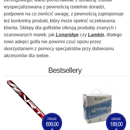
wyspecjalizowana z pewnością rzetelnie doradzi,
podpowie na co zwrócić uwagę, z pewnością zaproponuje
też konkretny produkt, który może spełnić oczekiwania
klienta. Sklepy dla golfistów oferują produkty znanych i
szanowanych marek, jak
Longridge
czy
Lamkin
, dlatego
nowi adepci golfa nie powinni czuć oporu przez
skorzystaniem z pomocy specjalistów przy dobieraniu
akcesoriów dla siebie.
Bestsellery
799,00
199,00
699,00
189,00
zł
zł