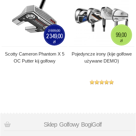
2 599,00
99,00
2 349,00
zł
zł
Scotty Cameron Phantom X 5
Pojedyncze irony (kije golfowe
OC Putter kij golfowy
używane DEMO)
Sklep Golfowy BogiGolf