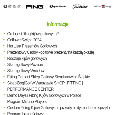
Informacje
Co to jest fitting kijów golfowych?
Golfowe Święta 2024
Hot Lista Prezentów Golfowych
Prezentowy Caddy - golfowe prezenty na każdą okazję
Rodzaje kijów golfowych
Sklep golfowy Poznań
Sklep golfowy Wrocław
Fitting Center i Sklep Golfowy Siemianowice Śląskie
Sklep BogiGolf w Warszawie SHOP | FITTING |
PERFORMANCE CENTER
Demo Days i Fitting Kijów Golfowych w Polsce
Program Mizuno Players
Custom Fitting Kijów Golfowych - prawdy i mity o doborze sprzętu
Program lojalnościowy