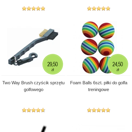
29,50
24,50
zł
zł
Two Way Brush czyścik sprzętu
Foam Balls 6szt. piłki do golfa
golfowego
treningowe