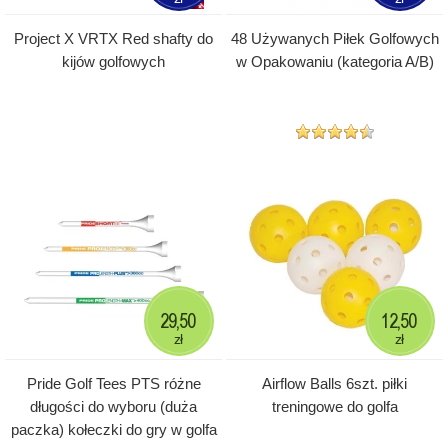
Project X VRTX Red shafty do
48 Używanych Piłek Golfowych
kijów golfowych
w Opakowaniu (kategoria A/B)
29,50
12,50
zł
zł
Pride Golf Tees PTS różne
Airflow Balls 6szt. piłki
długości do wyboru (duża
treningowe do golfa
paczka) kołeczki do gry w golfa