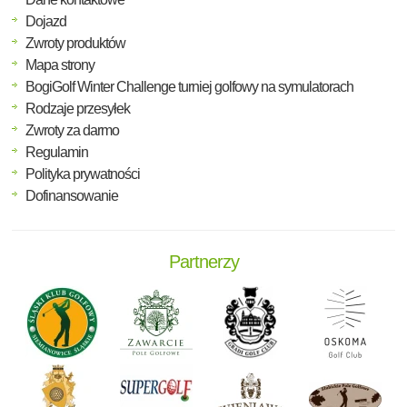
Dojazd
Zwroty produktów
Mapa strony
BogiGolf Winter Challenge turniej golfowy na symulatorach
Rodzaje przesyłek
Zwroty za darmo
Regulamin
Polityka prywatności
Dofinansowanie
Partnerzy