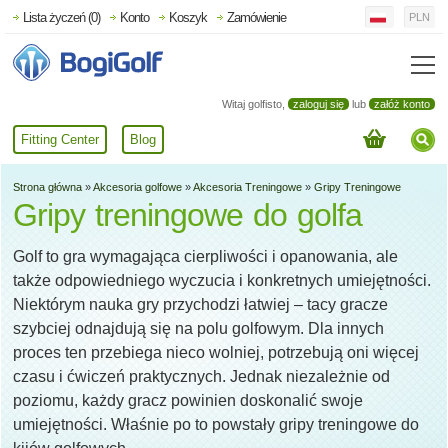
Lista życzeń (0)
Konto
Koszyk
Zamówienie
PLN
Witaj golfisto,
zaloguj się
lub
załóż konto
Fitting Center
Blog
Strona główna
»
Akcesoria golfowe
»
Akcesoria Treningowe
»
Gripy Treningowe
Gripy treningowe do golfa
Golf to gra wymagająca cierpliwości i opanowania, ale
także odpowiedniego wyczucia i konkretnych umiejętności.
Niektórym nauka gry przychodzi łatwiej – tacy gracze
szybciej odnajdują się na polu golfowym. Dla innych
proces ten przebiega nieco wolniej, potrzebują oni więcej
czasu i ćwiczeń praktycznych. Jednak niezależnie od
poziomu, każdy gracz powinien doskonalić swoje
umiejętności. Właśnie po to powstały gripy treningowe do