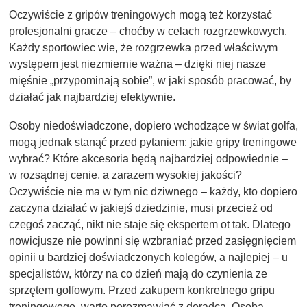
Oczywiście z gripów treningowych mogą też korzystać
profesjonalni gracze – choćby w celach rozgrzewkowych.
Każdy sportowiec wie, że rozgrzewka przed właściwym
występem jest niezmiernie ważna – dzięki niej nasze
mięśnie „przypominają sobie”, w jaki sposób pracować, by
działać jak najbardziej efektywnie.
Osoby niedoświadczone, dopiero wchodzące w świat golfa,
mogą jednak stanąć przed pytaniem: jakie gripy treningowe
wybrać? Które akcesoria będą najbardziej odpowiednie –
w rozsądnej cenie, a zarazem wysokiej jakości?
Oczywiście nie ma w tym nic dziwnego – każdy, kto dopiero
zaczyna działać w jakiejś dziedzinie, musi przecież od
czegoś zacząć, nikt nie staje się ekspertem ot tak. Dlatego
nowicjusze nie powinni się wzbraniać przed zasięgnięciem
opinii u bardziej doświadczonych kolegów, a najlepiej – u
specjalistów, którzy na co dzień mają do czynienia ze
sprzętem golfowym. Przed zakupem konkretnego gripu
treningowego, warto porozmawiać z doradcą. Osoba