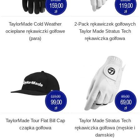
159,00
119,00
zł
zł
TaylorMade Cold Weather
2-Pack rękawiczek golfowych
ocieplane rękawiczki golfowe
Taylor Made Stratus Tech
(para)
rękawiczka golfowa
119,00
89,00
99,00
69,00
zł
zł
TaylorMade Tour Flat Bill Cap
Taylor Made Stratus Tech
czapka golfowa
rękawiczka golfowa (męskie i
damskie)