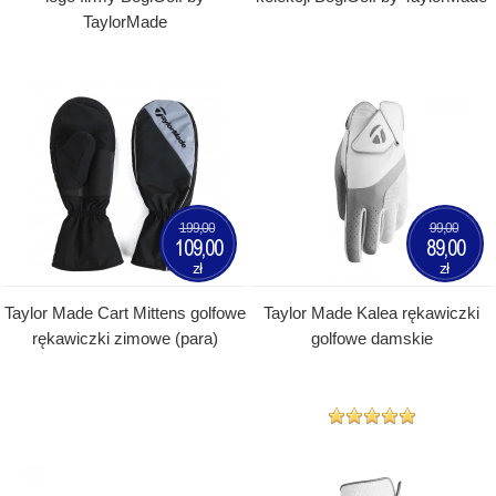
TaylorMade
199,00
99,00
109,00
89,00
zł
zł
Taylor Made Cart Mittens golfowe
Taylor Made Kalea rękawiczki
rękawiczki zimowe (para)
golfowe damskie