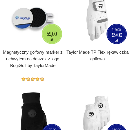
119,00
59,00
99,00
zł
zł
Magnetyczny golfowy marker z
Taylor Made TP Flex rękawiczka
uchwytem na daszek z logo
golfowa
BogiGolf by TaylorMade
179,00
159,00