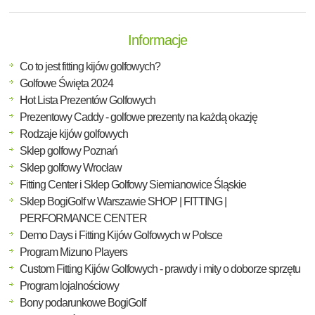
Informacje
Co to jest fitting kijów golfowych?
Golfowe Święta 2024
Hot Lista Prezentów Golfowych
Prezentowy Caddy - golfowe prezenty na każdą okazję
Rodzaje kijów golfowych
Sklep golfowy Poznań
Sklep golfowy Wrocław
Fitting Center i Sklep Golfowy Siemianowice Śląskie
Sklep BogiGolf w Warszawie SHOP | FITTING |
PERFORMANCE CENTER
Demo Days i Fitting Kijów Golfowych w Polsce
Program Mizuno Players
Custom Fitting Kijów Golfowych - prawdy i mity o doborze sprzętu
Program lojalnościowy
Bony podarunkowe BogiGolf