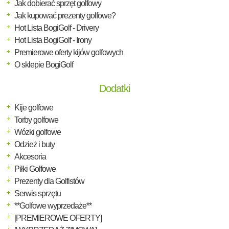
Jak dobierać sprzęt golfowy
Jak kupować prezenty golfowe?
Hot Lista BogiGolf - Drivery
Hot Lista BogiGolf - Irony
Premierowe oferty kijów golfowych
O sklepie BogiGolf
Dodatki
Kije golfowe
Torby golfowe
Wózki golfowe
Odzież i buty
Akcesoria
Piłki Golfowe
Prezenty dla Golfistów
Serwis sprzętu
**Golfowe wyprzedaże**
[PREMIEROWE OFERTY]