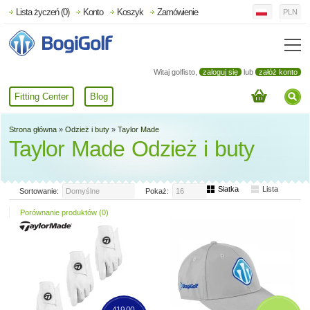
Lista życzeń (0)
Konto
Koszyk
Zamówienie
PLN
Witaj golfisto,
zaloguj się
lub
załóż konto
Fitting Center
Blog
Strona główna
»
Odzież i buty
»
Taylor Made
Taylor Made Odzież i buty
Siatka
Lista
Sortowanie:
Domyślne
Pokaż:
16
Porównanie produktów (0)
419,00