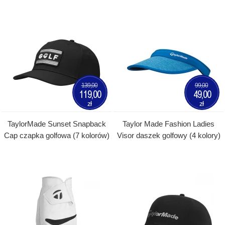
139,00
99,00
119,00
49,00
zł
zł
TaylorMade Sunset Snapback
Taylor Made Fashion Ladies
Cap czapka golfowa (7 kolorów)
Visor daszek golfowy (4 kolory)