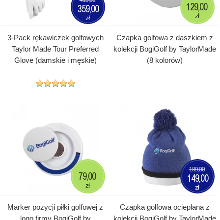
129,00
359,00
zł
zł
3-Pack rękawiczek golfowych
Czapka golfowa z daszkiem z
Taylor Made Tour Preferred
kolekcji BogiGolf by TaylorMade
Glove (damskie i męskie)
(8 kolorów)
189,00
79,00
149,00
zł
zł
Marker pozycji piłki golfowej z
Czapka golfowa ocieplana z
logo firmy BogiGolf by
kolekcji BogiGolf by TaylorMade