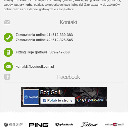
znajdą Państwo m.in.: kompletne zestawy golfowe,
wózki
,
kije golfowe
, irony, drivery,
woody, puttery,
torby
, odzież, akcesoria golfowe i piłeczki. Zapraszamy do zakupów
online oraz sieci sklepów golfowych w całej Polsce.
Kontakt
Zamówienia online #1: 512-339-383
Zamówienia online #2: 512-325-545
Fitting i kije golfowe: 509-247-368
kontakt@bogigolf.com.pl
Facebook