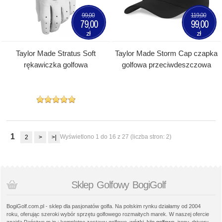
99,00
119,00
79,00
99,00
zł
zł
Taylor Made Stratus Soft
Taylor Made Storm Cap czapka
rękawiczka golfowa
golfowa przeciwdeszczowa
1
Wyświetlono 1 do 16 z 27 (liczba stron: 2)
2
>
>|
Sklep Golfowy BogiGolf
BogiGolf.com.pl - sklep dla pasjonatów golfa. Na polskim rynku działamy od 2004
roku, oferując szeroki wybór sprzętu golfowego rozmaitych marek. W naszej ofercie