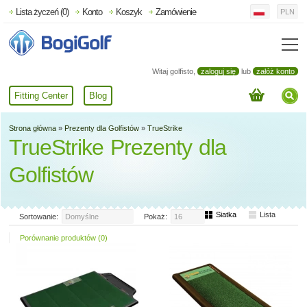
Lista życzeń (0)
Konto
Koszyk
Zamówienie
PLN
Witaj golfisto,
zaloguj się
lub
załóż konto
Fitting Center
Blog
Strona główna
»
Prezenty dla Golfistów
»
TrueStrike
TrueStrike Prezenty dla
Golfistów
Siatka
Lista
Sortowanie:
Domyślne
Pokaż:
16
Porównanie produktów (0)