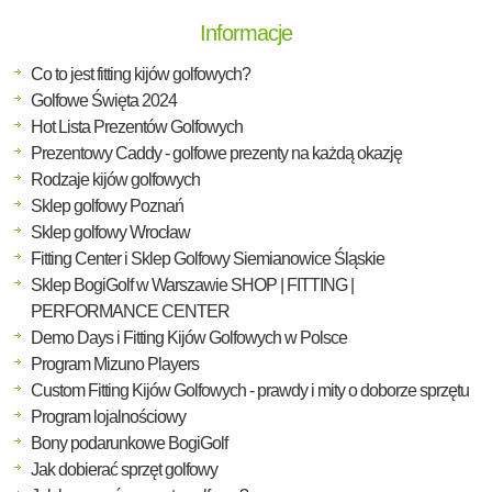
Informacje
Co to jest fitting kijów golfowych?
Golfowe Święta 2024
Hot Lista Prezentów Golfowych
Prezentowy Caddy - golfowe prezenty na każdą okazję
Rodzaje kijów golfowych
Sklep golfowy Poznań
Sklep golfowy Wrocław
Fitting Center i Sklep Golfowy Siemianowice Śląskie
Sklep BogiGolf w Warszawie SHOP | FITTING |
PERFORMANCE CENTER
Demo Days i Fitting Kijów Golfowych w Polsce
Program Mizuno Players
Custom Fitting Kijów Golfowych - prawdy i mity o doborze sprzętu
Program lojalnościowy
Bony podarunkowe BogiGolf
Jak dobierać sprzęt golfowy