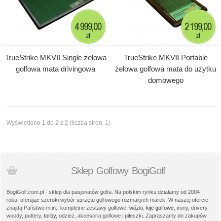
4 999,00
2 199,00
zł
zł
TrueStrike MKVII Single żelowa
TrueStrike MKVII Portable
golfowa mata drivingowa
żelowa golfowa mata do użytku
domowego
Wyświetlono 1 do 2 z 2 (liczba stron: 1)
Sklep Golfowy BogiGolf
BogiGolf.com.pl - sklep dla pasjonatów golfa. Na polskim rynku działamy od 2004
roku, oferując szeroki wybór sprzętu golfowego rozmaitych marek. W naszej ofercie
znajdą Państwo m.in.: kompletne zestawy golfowe,
wózki
,
kije golfowe
, irony, drivery,
woody, puttery,
torby
, odzież, akcesoria golfowe i piłeczki. Zapraszamy do zakupów