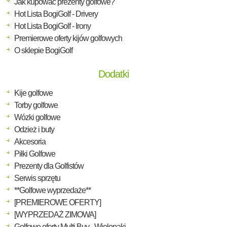
Jak kupować prezenty golfowe?
Hot Lista BogiGolf - Drivery
Hot Lista BogiGolf - Irony
Premierowe oferty kijów golfowych
O sklepie BogiGolf
Dodatki
Kije golfowe
Torby golfowe
Wózki golfowe
Odzież i buty
Akcesoria
Piłki Golfowe
Prezenty dla Golfistów
Serwis sprzętu
**Golfowe wyprzedaże**
[PREMIEROWE OFERTY]
[WYPRZEDAŻ ZIMOWA]
Golfowe oferty Multi Buy - Wielopaki