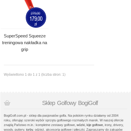
279,00
179,00
zł
SuperSpeed Squeeze
treningowa nakładka na
grip
Wyświetlono 1 do 1 z 1 (liczba stron: 1)
Sklep Golfowy BogiGolf
BogiGolf.com.pl - sklep dla pasjonatów golfa. Na polskim rynku działamy od 2004
roku, oferując szeroki wybór sprzętu golfowego rozmaitych marek. W naszej ofercie
znajdą Państwo m.in.: kompletne zestawy golfowe,
wózki
,
kije golfowe
, irony, drivery,
woody, puttery,
torby
, odzież, akcesoria golfowe i piłeczki. Zapraszamy do zakupów