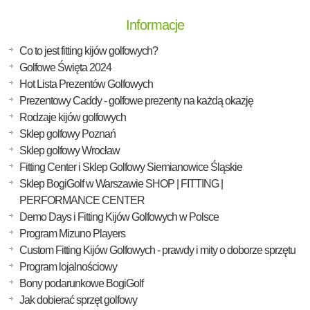
Informacje
Co to jest fitting kijów golfowych?
Golfowe Święta 2024
Hot Lista Prezentów Golfowych
Prezentowy Caddy - golfowe prezenty na każdą okazję
Rodzaje kijów golfowych
Sklep golfowy Poznań
Sklep golfowy Wrocław
Fitting Center i Sklep Golfowy Siemianowice Śląskie
Sklep BogiGolf w Warszawie SHOP | FITTING |
PERFORMANCE CENTER
Demo Days i Fitting Kijów Golfowych w Polsce
Program Mizuno Players
Custom Fitting Kijów Golfowych - prawdy i mity o doborze sprzętu
Program lojalnościowy
Bony podarunkowe BogiGolf
Jak dobierać sprzęt golfowy