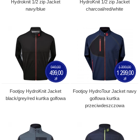
Hydroknit 1/2 zip Jacket
HydroKnit 1/2 zip Jacket
navy/blue
charcoal/red/white
949,00
1 399,00
499,00
1 299,00
zł
zł
Footjoy HydroKnit Jacket
Footjoy HydroTour Jacket navy
black/grey/red kurtka golfowa
golfowa kurtka
przeciwdeszczowa