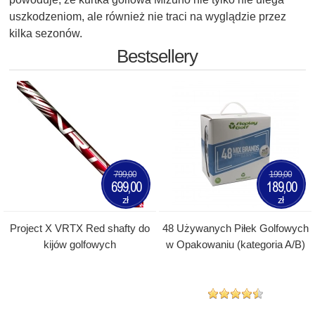
uszkodzeniom, ale również nie traci na wyglądzie przez
kilka sezonów.
Bestsellery
799,00
199,00
699,00
189,00
zł
zł
Project X VRTX Red shafty do
48 Używanych Piłek Golfowych
kijów golfowych
w Opakowaniu (kategoria A/B)