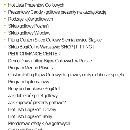
Hot Lista Prezentów Golfowych
Prezentowy Caddy - golfowe prezenty na każdą okazję
Rodzaje kijów golfowych
Sklep golfowy Poznań
Sklep golfowy Wrocław
Fitting Center i Sklep Golfowy Siemianowice Śląskie
Sklep BogiGolf w Warszawie SHOP | FITTING |
PERFORMANCE CENTER
Demo Days i Fitting Kijów Golfowych w Polsce
Program Mizuno Players
Custom Fitting Kijów Golfowych - prawdy i mity o doborze sprzętu
Program lojalnościowy
Bony podarunkowe BogiGolf
Jak dobierać sprzęt golfowy
Jak kupować prezenty golfowe?
Hot Lista BogiGolf - Drivery
Hot Lista BogiGolf - Irony
Premierowe oferty kijów golfowych