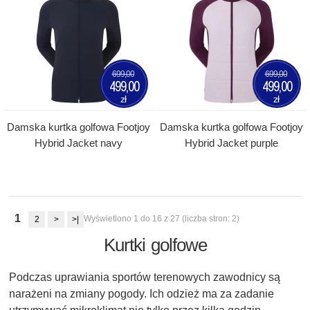
699,00
699,00
499,00
499,00
zł
zł
Damska kurtka golfowa Footjoy
Damska kurtka golfowa Footjoy
Hybrid Jacket navy
Hybrid Jacket purple
1
Wyświetlono 1 do 16 z 27 (liczba stron: 2)
2
>
>|
Kurtki golfowe
Podczas uprawiania sportów terenowych zawodnicy są
narażeni na zmiany pogody. Ich odzież ma za zadanie