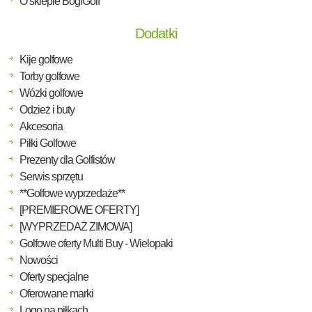
O sklepie BogiGolf
Dodatki
Kije golfowe
Torby golfowe
Wózki golfowe
Odzież i buty
Akcesoria
Piłki Golfowe
Prezenty dla Golfistów
Serwis sprzętu
**Golfowe wyprzedaże**
[PREMIEROWE OFERTY]
[WYPRZEDAŻ ZIMOWA]
Golfowe oferty Multi Buy - Wielopaki
Nowości
Oferty specjalne
Oferowane marki
Logo na piłkach