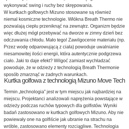
wykonywać swing i ruchy bez skrępowania.
W kurtkach golfowych Mizuno stosowane są również
niemal kosmiczne technologie. Włókna Breath Thermo nie
pozwalają ciepłu przeniknąć na zewnątrz. Organizm będzie
więc dłużej mógł przebywać na dworze w zimny dzień bez
odczuwania chłodu. Mało tego! Zawilgocenie materiału (np.
Przez wodę odparowującą z ciała) powoduje uwalnianie
niesamowitej ilości energii, która autentycznie podgrzewa
ciało. Jaki to daje efekt? Wilgoć zamiast wychładzać
powoduje, że w odzieży z technologią Breath Thermonie
sposób zmarznąć w żadnych warunkach.
Kurtka golfowa z technologią Mizuno Move Tech
Termin „technologia” jest w tym miejscu jak najbardziej na
miejscu. Projektanci analizowali naprężenia powstające w
odzieży podczas ruchów typowych dla golfistów. Wyniki
badań zastosowano w kurtkach golfowych Mizuno. Aby nie
powiewały one na golfiście jak ubranie na strachu na
wróble, zastosowano elementy rozciągliwe. Technologia