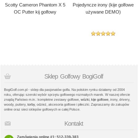
Scotty Cameron Phantom X 5
Pojedyncze irony (kije golfowe
OC Putter kij golfowy
używane DEMO)
Sklep Golfowy BogiGolf
BogiGolf.com.pl - sklep dla pasjonatów golfa. Na polskim rynku działamy od 2004
roku, oferując szeroki wybór sprzętu golfowego rozmaitych marek. W naszej ofercie
znajdą Państwo m.in.: kompletne zestawy golfowe,
wózki
,
kije golfowe
, irony, drivery,
woody, puttery,
torby
, odzież, akcesoria golfowe i piłeczki. Zapraszamy do zakupów
online oraz sieci sklepów golfowych w całej Polsce.
Kontakt
Zamówienia online #1: 512-339-383