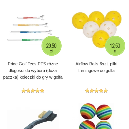
29,50
12,50
zł
zł
Pride Golf Tees PTS różne
Airflow Balls 6szt. piłki
długości do wyboru (duża
treningowe do golfa
paczka) kołeczki do gry w golfa