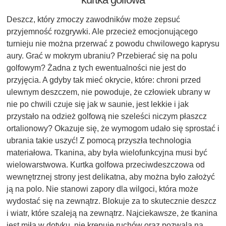
Deszcz, który zmoczy zawodników może zepsuć
przyjemność rozgrywki. Ale przecież emocjonującego
turnieju nie można przerwać z powodu chwilowego kaprysu
aury. Grać w mokrym ubraniu? Przebierać się na polu
golfowym? Żadna z tych ewentualności nie jest do
przyjęcia. A gdyby tak mieć okrycie, które: chroni przed
ulewnym deszczem, nie powoduje, że człowiek ubrany w
nie po chwili czuje się jak w saunie, jest lekkie i jak
przystało na odzież golfową nie szeleści niczym płaszcz
ortalionowy? Okazuje się, że wymogom udało się sprostać i
ubrania takie uszyć! Z pomocą przyszła technologia
materiałowa. Tkanina, aby była wielofunkcyjna musi być
wielowarstwowa. Kurtka golfowa przeciwdeszczowa od
wewnętrznej strony jest delikatna, aby można było założyć
ją na polo. Nie stanowi zapory dla wilgoci, która może
wydostać się na zewnątrz. Blokuje za to skutecznie deszcz
i wiatr, które szaleją na zewnątrz. Najciekawsze, że tkanina
jest miła w dotyku, nie krępuje ruchów oraz pozwala na