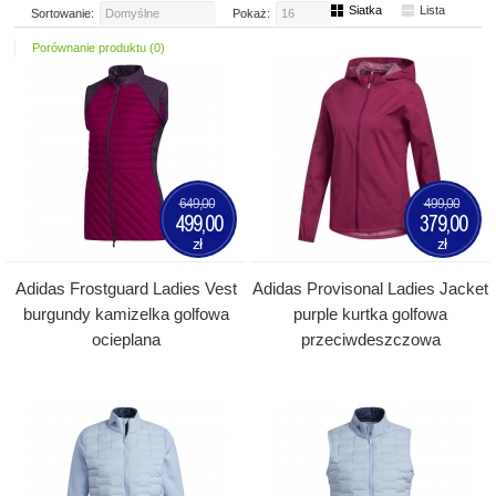
Siatka
Lista
Sortowanie:
Domyślne
Pokaż:
16
Porównanie produktu (0)
649,00
499,00
499,00
379,00
zł
zł
Adidas Frostguard Ladies Vest
Adidas Provisonal Ladies Jacket
burgundy kamizelka golfowa
purple kurtka golfowa
ocieplana
przeciwdeszczowa