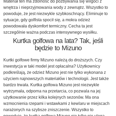
Materiał ten ma zdolność do pozbywania się wilgoci z
wnętrza i nieprzyjmowania wody z zewnątrz. Wszystko to
powoduje, że jest niezwykle szybkoschnący. Eliminuje to
sytuacje, gdy golfista spocił się, a mokra odzież
powodowała dyskomfort termiczny. Cecha ta jest
szczególnie ważna podczas intensywnego wysiłku.
Kurtka golfowa na lata? Tak, jeśli
będzie to Mizuno
Kurtki golfowe firmy Mizuno należą do droższych. Czy
inwestycja w taki model jest opłacalna? Użytkownicy
podkreślają, że odzież Mizuno jest nie tylko wykonana z
użyciem najnowszych materiałów i technologii. Jest także
bardzo trwała. Kurtka golfowa Mizuno jest niezwykle
wytrzymała, odporna na przetarcia, co pozwala na jej
użytkowanie przez kilka kolejnych sezonów. Ma ona
wzmocnienia rzepami i wstawkami z kewlaru w miejscach
narażonych na szybsze zniszczenie. Wszystko to
powoduje, że kurtka golfowa Mizuno nie tylko nie ulega