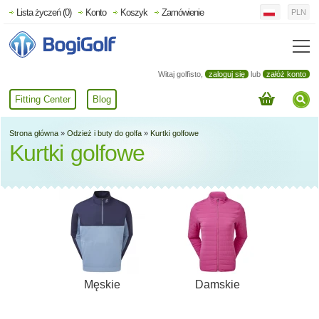
Lista życzeń (0)
Konto
Koszyk
Zamówienie
PLN
Witaj golfisto,
zaloguj się
lub
załóż konto
Fitting Center
Blog
Strona główna
»
Odzież i buty do golfa
»
Kurtki golfowe
Kurtki golfowe
Męskie
Damskie