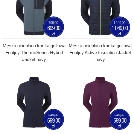
799,00
1 149,00
699,00
1 049,00
zł
zł
Męska ocieplana kurtka golfowa
Męska ocieplana kurtka golfowa
Footjoy ThermoSeries Hybrid
Footjoy Active Insulation Jacket
Jacket navy
navy
949,00
949,00
699,00
699,00
zł
zł