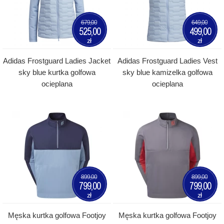
679,00
649,00
525,00
499,00
zł
zł
Adidas Frostguard Ladies Jacket
Adidas Frostguard Ladies Vest
sky blue kurtka golfowa
sky blue kamizelka golfowa
ocieplana
ocieplana
899,00
899,00
799,00
799,00
zł
zł
Męska kurtka golfowa Footjoy
Męska kurtka golfowa Footjoy