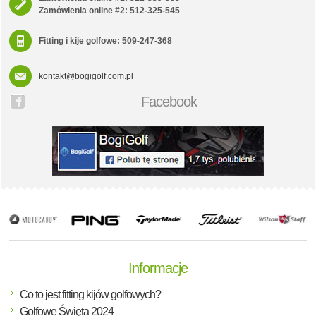
Zamówienia online #2: 512-325-545
Fitting i kije golfowe: 509-247-368
kontakt@bogigolf.com.pl
Facebook
Informacje
Co to jest fitting kijów golfowych?
Golfowe Święta 2024