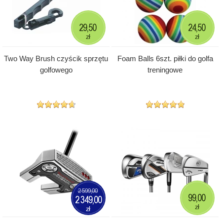
29,50
24,50
zł
zł
Two Way Brush czyścik sprzętu
Foam Balls 6szt. piłki do golfa
golfowego
treningowe
2 599,00
99,00
2 349,00
zł
zł