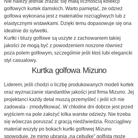
Nie należy jednak zrażać się małą licznością kolekcji
golfowych kurtek damskich. Warto pamiętać, że odzież
golfowa wykonana jest z materiałów rozciągliwych lub z
elastycznymi wstawkami. Dzięki temu dopasowuje się ona
idealnie do sylwetki.
Kurtki i bluzy golfowe są uszyte z zachowaniem takiej
jakości że mogą być z powodzeniem noszone również
poza polem golfowym, szczególnie jeśli ktoś lubi elegancki
styl casualowy.
Kurtka golfowa Mizuno
Liderem, jeśli chodzi o liczbę produkowanych modeli kurtek
oraz wyznaczanie standardów jakości jest firma Mizuno. Jej
projektanci każdy detal muszą przemyśleć i jeśli ich nie
zadowala - zmodyfikować. W chłodne dni dobrze jest przed
wyjściem na pole założyć kilka warstw odzieży. Nie trzeba
się wówczas poruszać z gracją niedźwiedzia. Rozciągliwy
materiał wszyty po bokach kurtki golfowej Mizuno
spowoduje, że mimo ubrania „na cebulkę” golfista może