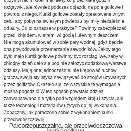
utrzymywać mikroklimat nie tylko przez kilka godzin
rozgrywki, ale również podczas dojazdu na pole golfowe i
powrotu z niego. Kurtki golfowe zostały opracowane w tym
celu, aby pobyt na świeżym powietrzu był miły niezależnie
od aury. Co to oznacza w praktyce? Powinny zabezpieczać
przed: chłodem, wiatrem, wilgocią i ulewnym deszczem.
Nie mogą akumulować w sobie pary wodnej, gdyż będzie
ona powodowała przemarzanie zawodników. Jakby tego
było mało kurtki golfowe powinny być rozciągliwe, żeby w
chłodny dzień dało się pod nie założyć dodatkową warstwę
odzieży. Mają one jednocześnie: nie krępować ruchów
gracza, swoją stylistyką nawiązywać do strojów używanych
przez golfistów. Okazało się, że wszystkie te wymagania
można pogodzić! W ten sposób powstała odzież
zaawansowana nie tylko pod względem kroju i szycia, ale
także technologii materiałów użytych do jej wykonania.
Zobaczmy, jak poradzono sobie z wykonaniem kurtki
przeciwdeszczowej.
Paroprzepuszczalna, ale przeciwdeszczowa
kurtka golfowa