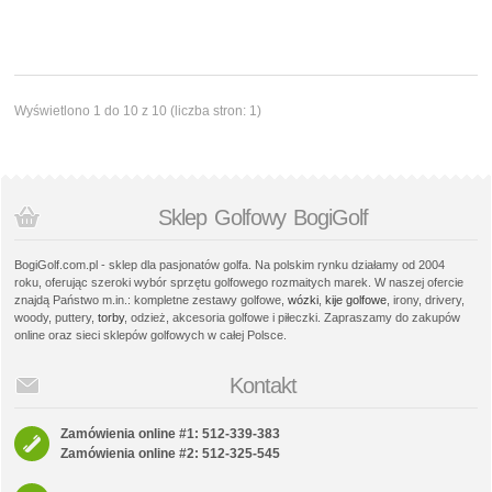
Wyświetlono 1 do 10 z 10 (liczba stron: 1)
Sklep Golfowy BogiGolf
BogiGolf.com.pl - sklep dla pasjonatów golfa. Na polskim rynku działamy od 2004
roku, oferując szeroki wybór sprzętu golfowego rozmaitych marek. W naszej ofercie
znajdą Państwo m.in.: kompletne zestawy golfowe,
wózki
,
kije golfowe
, irony, drivery,
woody, puttery,
torby
, odzież, akcesoria golfowe i piłeczki. Zapraszamy do zakupów
online oraz sieci sklepów golfowych w całej Polsce.
Kontakt
Zamówienia online #1: 512-339-383
Zamówienia online #2: 512-325-545