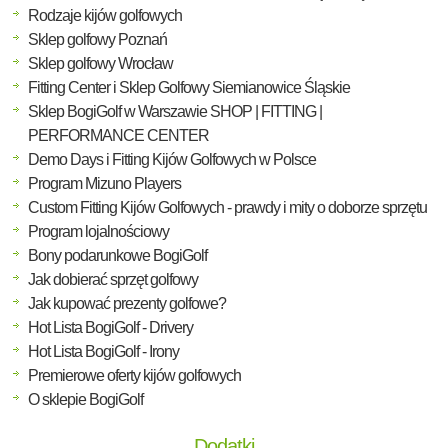
Rodzaje kijów golfowych
Sklep golfowy Poznań
Sklep golfowy Wrocław
Fitting Center i Sklep Golfowy Siemianowice Śląskie
Sklep BogiGolf w Warszawie SHOP | FITTING |
PERFORMANCE CENTER
Demo Days i Fitting Kijów Golfowych w Polsce
Program Mizuno Players
Custom Fitting Kijów Golfowych - prawdy i mity o doborze sprzętu
Program lojalnościowy
Bony podarunkowe BogiGolf
Jak dobierać sprzęt golfowy
Jak kupować prezenty golfowe?
Hot Lista BogiGolf - Drivery
Hot Lista BogiGolf - Irony
Premierowe oferty kijów golfowych
O sklepie BogiGolf
Dodatki