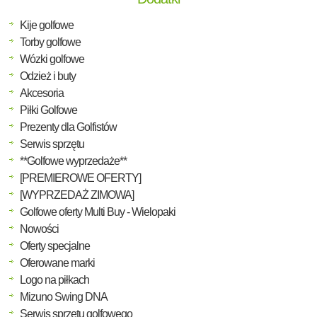
Kije golfowe
Torby golfowe
Wózki golfowe
Odzież i buty
Akcesoria
Piłki Golfowe
Prezenty dla Golfistów
Serwis sprzętu
**Golfowe wyprzedaże**
[PREMIEROWE OFERTY]
[WYPRZEDAŻ ZIMOWA]
Golfowe oferty Multi Buy - Wielopaki
Nowości
Oferty specjalne
Oferowane marki
Logo na piłkach
Mizuno Swing DNA
Serwis sprzętu golfowego