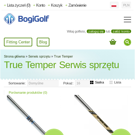
Lista życzeń (0)
Konto
Koszyk
Zamówienie
PLN
Witaj golfisto,
zaloguj się
lub
załóż konto
Fitting Center
Blog
Strona główna
»
Serwis sprzętu
»
True Temper
True Temper Serwis sprzętu
Siatka
Lista
Sortowanie:
Domyślne
Pokaż:
16
Porównanie produktów (0)