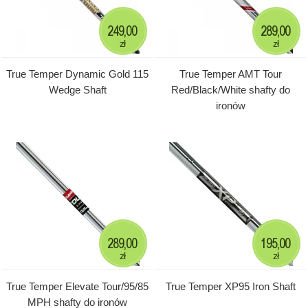
249,00
289,00
zł
zł
True Temper Dynamic Gold 115
True Temper AMT Tour
Wedge Shaft
Red/Black/White shafty do
ironów
289,00
195,00
zł
zł
True Temper Elevate Tour/95/85
True Temper XP95 Iron Shaft
MPH shafty do ironów