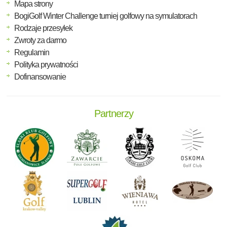
Mapa strony
BogiGolf Winter Challenge turniej golfowy na symulatorach
Rodzaje przesyłek
Zwroty za darmo
Regulamin
Polityka prywatności
Dofinansowanie
Partnerzy