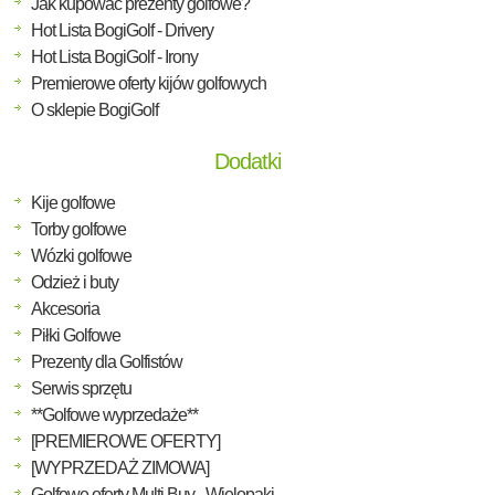
Jak kupować prezenty golfowe?
Hot Lista BogiGolf - Drivery
Hot Lista BogiGolf - Irony
Premierowe oferty kijów golfowych
O sklepie BogiGolf
Dodatki
Kije golfowe
Torby golfowe
Wózki golfowe
Odzież i buty
Akcesoria
Piłki Golfowe
Prezenty dla Golfistów
Serwis sprzętu
**Golfowe wyprzedaże**
[PREMIEROWE OFERTY]
[WYPRZEDAŻ ZIMOWA]
Golfowe oferty Multi Buy - Wielopaki