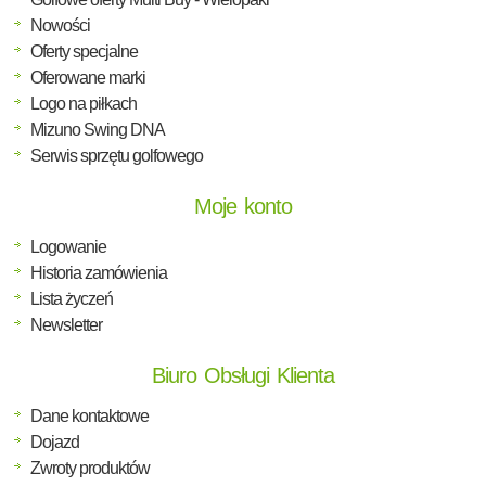
Nowości
Oferty specjalne
Oferowane marki
Logo na piłkach
Mizuno Swing DNA
Serwis sprzętu golfowego
Moje konto
Logowanie
Historia zamówienia
Lista życzeń
Newsletter
Biuro Obsługi Klienta
Dane kontaktowe
Dojazd
Zwroty produktów