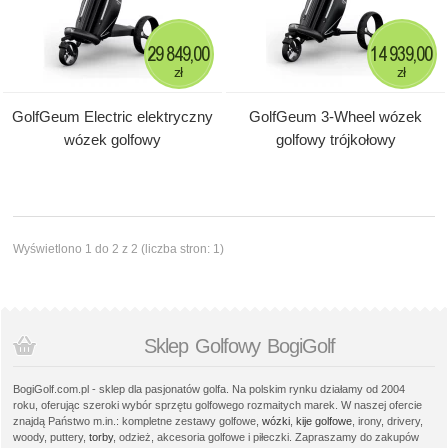
29 849,00
14 939,00
zł
zł
GolfGeum Electric elektryczny
GolfGeum 3-Wheel wózek
wózek golfowy
golfowy trójkołowy
Wyświetlono 1 do 2 z 2 (liczba stron: 1)
Sklep Golfowy BogiGolf
BogiGolf.com.pl - sklep dla pasjonatów golfa. Na polskim rynku działamy od 2004
roku, oferując szeroki wybór sprzętu golfowego rozmaitych marek. W naszej ofercie
znajdą Państwo m.in.: kompletne zestawy golfowe,
wózki
,
kije golfowe
, irony, drivery,
woody, puttery,
torby
, odzież, akcesoria golfowe i piłeczki. Zapraszamy do zakupów