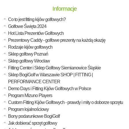
Informacje
Co to jest fitting kijów golfowych?
Golfowe Święta 2024
Hot Lista Prezentów Golfowych
Prezentowy Caddy - golfowe prezenty na każdą okazję
Rodzaje kijów golfowych
Sklep golfowy Poznań
Sklep golfowy Wrocław
Fitting Center i Sklep Golfowy Siemianowice Śląskie
Sklep BogiGolf w Warszawie SHOP | FITTING |
PERFORMANCE CENTER
Demo Days i Fitting Kijów Golfowych w Polsce
Program Mizuno Players
Custom Fitting Kijów Golfowych - prawdy i mity o doborze sprzętu
Program lojalnościowy
Bony podarunkowe BogiGolf
Jak dobierać sprzęt golfowy