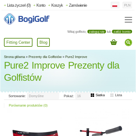
Lista życzeń (0)
Konto
Koszyk
Zamówienie
PLN
Witaj golfisto,
zaloguj się
lub
załóż konto
Fitting Center
Blog
Strona główna
»
Prezenty dla Golfistów
»
Pure2 Improve
Pure2 Improve Prezenty dla
Golfistów
Siatka
Lista
Sortowanie:
Domyślne
Pokaż:
16
Porównanie produktów (0)