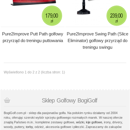
179,00
239,00
zł
zł
Pure2Improve Putt Path golfowy
Pure2Improve Swing Path (Slice
przyrząd do treningu puttowania
Eliminator) golfowy przyrząd do
treningu swingu
Wyświetlono 1 do 2 z 2 (liczba stron: 1)
Sklep Golfowy BogiGolf
BogiGolf.com.pl - sklep dla pasjonatów golfa. Na polskim rynku działamy od 2004
roku, oferując szeroki wybór sprzętu golfowego rozmaitych marek. W naszej ofercie
znajdą Państwo m.in.: kompletne zestawy golfowe,
wózki
,
kije golfowe
, irony, drivery,
woody, puttery,
torby
, odzież, akcesoria golfowe i piłeczki. Zapraszamy do zakupów