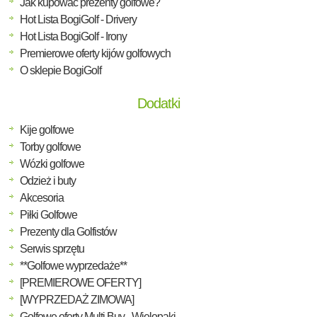
Jak kupować prezenty golfowe?
Hot Lista BogiGolf - Drivery
Hot Lista BogiGolf - Irony
Premierowe oferty kijów golfowych
O sklepie BogiGolf
Dodatki
Kije golfowe
Torby golfowe
Wózki golfowe
Odzież i buty
Akcesoria
Piłki Golfowe
Prezenty dla Golfistów
Serwis sprzętu
**Golfowe wyprzedaże**
[PREMIEROWE OFERTY]
[WYPRZEDAŻ ZIMOWA]
Golfowe oferty Multi Buy - Wielopaki