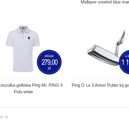
Midlayer snorkel blue mar
399,00
1 
279,00
1 1
zł
oszulka golfowa Ping Mr. PING II
Ping G Le 3 Anser Putter kij g
Polo white
on: 3)