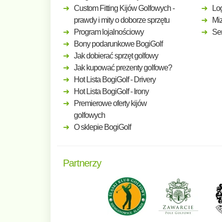
Custom Fitting Kijów Golfowych -
Log
prawdy i mity o doborze sprzętu
Mi
Program lojalnościowy
Ser
Bony podarunkowe BogiGolf
Jak dobierać sprzęt golfowy
Jak kupować prezenty golfowe?
Hot Lista BogiGolf - Drivery
Hot Lista BogiGolf - Irony
Premierowe oferty kijów
golfowych
O sklepie BogiGolf
Partnerzy