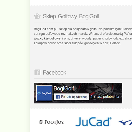
Sklep Golfowy BogiGolf
BogiGolf.com.pl - sklep dla pasjonatów golfa. Na polskim rynku dzia
sprzętu golfowego rozmaitych marek. W naszej ofercie znajdą Państ
wózki
,
kije golfowe
, irony, drivery, woody, puttery,
torby
, odzież, akce
zakupów online oraz sieci sklepów golfowych w całej Polsce.
Facebook