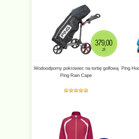
379,00
zł
Wodoodporny pokrowiec na torbę golfową
Ping Hoo
Ping Rain Cape