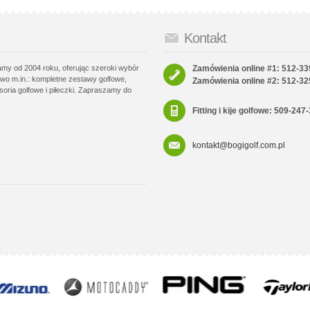
Kontakt
łamy od 2004 roku, oferując szeroki wybór
Zamówienia online #1: 512-33
wo m.in.: kompletne zestawy golfowe,
Zamówienia online #2: 512-32
soria golfowe i piłeczki. Zapraszamy do
Fitting i kije golfowe: 509-247
kontakt@bogigolf.com.pl