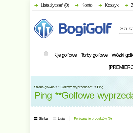
Lista życzeń (0)
Konto
Koszyk
Kije golfowe
Torby golfowe
Wózki gol
[PREMIER
Strona główna
»
**Golfowe wyprzedaże**
»
Ping
Ping **Golfowe wyprzed
Siatka
Lista
Porównanie produktów (0)