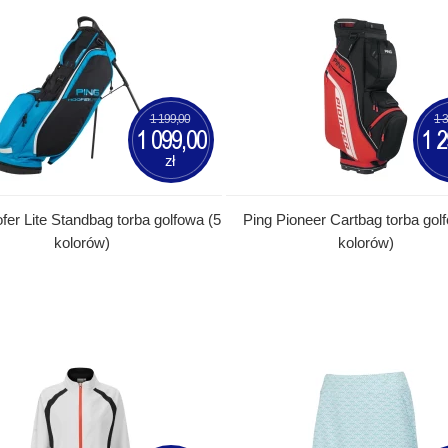
1 199,00
1 
1 099,00
1 2
zł
fer Lite Standbag torba golfowa (5
Ping Pioneer Cartbag torba gol
kolorów)
kolorów)