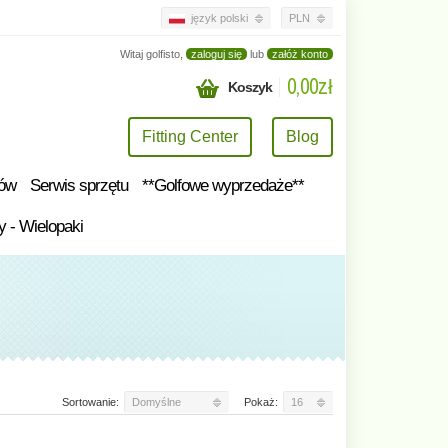
język polski
PLN
Witaj golfisto,
zaloguj się
lub
załóż konto
0,00zł
Koszyk
Fitting Center
Blog
tów
Serwis sprzętu
**Golfowe wyprzedaże**
y - Wielopaki
Sortowanie:
Domyślne
Pokaż:
16