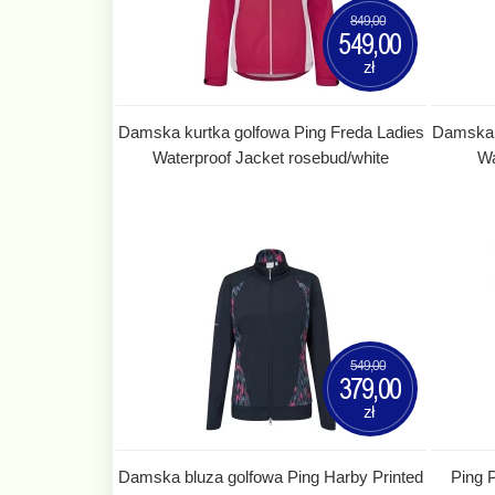
849,00
549,00
zł
Damska kurtka golfowa Ping Freda Ladies
Damska 
Waterproof Jacket rosebud/white
Wa
549,00
379,00
zł
Damska bluza golfowa Ping Harby Printed
Ping P