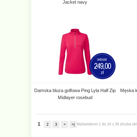
Jacket navy
349,00
249,00
zł
Damska bluza golfowa Ping Lyla Half Zip
Męska k
Midlayer rosebud
1
Wyświetlono 1 do 16 z 36 (liczba str
2
3
>
>|