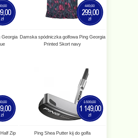
49,00
449,00
9,00
299,00
zł
zł
 Georgia
Damska spódniczka golfowa Ping Georgia
lue
Printed Skort navy
49,00
1 599,00
9,00
1 149,00
zł
zł
Half Zip
Ping Shea Putter kij do golfa