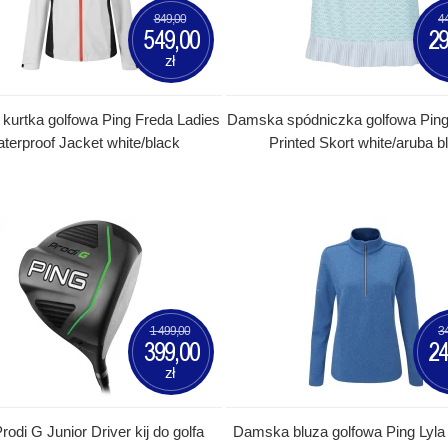
849,00
4
549,00
29
zł
kurtka golfowa Ping Freda Ladies
Damska spódniczka golfowa Ping
terproof Jacket white/black
Printed Skort white/aruba b
1 499,00
3
399,00
24
zł
rodi G Junior Driver kij do golfa
Damska bluza golfowa Ping Lyla 