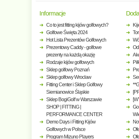
Informacje
Doda
Co to jest fitting kijów golfowych?
Kij
Golfowe Święta 2024
Tor
Hot Lista Prezentów Golfowych
Wó
Prezentowy Caddy - golfowe
Odz
prezenty na każdą okazję
Ak
Rodzaje kijów golfowych
Pił
Sklep golfowy Poznań
Pre
Sklep golfowy Wrocław
Ser
Fitting Center i Sklep Golfowy
**
Siemianowice Śląskie
[P
Sklep BogiGolf w Warszawie
[W
SHOP | FITTING |
Gol
PERFORMANCE CENTER
Wi
Demo Days i Fitting Kijów
No
Golfowych w Polsce
Ofe
Program Mizuno Players
Of