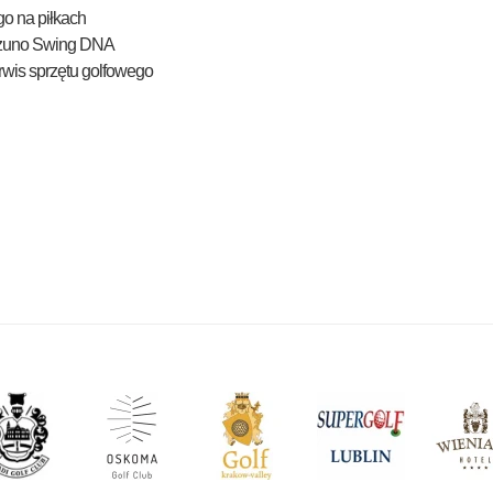
o na piłkach
zuno Swing DNA
wis sprzętu golfowego