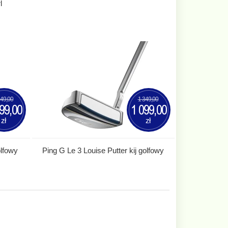
l
349,00
1 349,00
99,00
1 099,00
zł
zł
olfowy
Ping G Le 3 Louise Putter kij golfowy