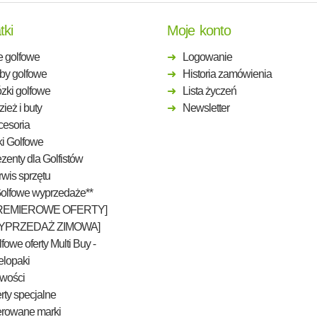
tki
Moje konto
e golfowe
Logowanie
by golfowe
Historia zamówienia
zki golfowe
Lista życzeń
ież i buty
Newsletter
cesoria
ki Golfowe
zenty dla Golfistów
wis sprzętu
Golfowe wyprzedaże**
REMIEROWE OFERTY]
YPRZEDAŻ ZIMOWA]
fowe oferty Multi Buy -
elopaki
wości
rty specjalne
erowane marki