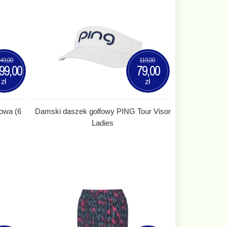
349,00
119,00
99,00
79,00
zł
zł
fowa (6
Damski daszek golfowy PING Tour Visor
Ladies