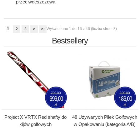
przeciwdeszczowa
1
Wyświetlono 1 do 16 z 46 (liczba stron: 3)
2
3
>
>|
Bestsellery
799,00
199,00
699,00
189,00
zł
zł
Project X VRTX Red shafty do
48 Używanych Piłek Golfowych
kijów golfowych
w Opakowaniu (kategoria A/B)