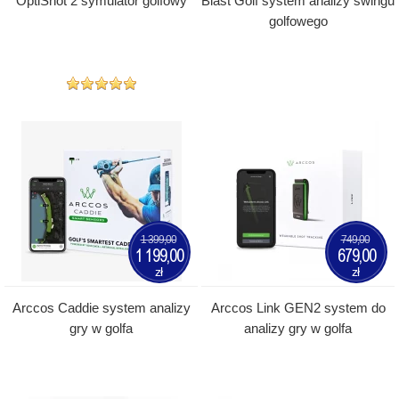
OptiShot 2 symulator golfowy
Blast Golf system analizy swingu
golfowego
1 399,00
749,00
1 199,00
679,00
zł
zł
Arccos Caddie system analizy
Arccos Link GEN2 system do
gry w golfa
analizy gry w golfa