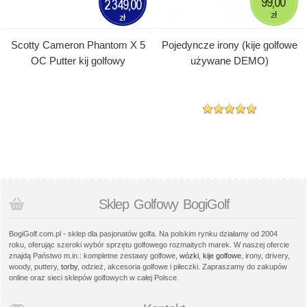
99,00
2 349,00
zł
zł
Scotty Cameron Phantom X 5
Pojedyncze irony (kije golfowe
OC Putter kij golfowy
używane DEMO)
Sklep Golfowy BogiGolf
BogiGolf.com.pl - sklep dla pasjonatów golfa. Na polskim rynku działamy od 2004
roku, oferując szeroki wybór sprzętu golfowego rozmaitych marek. W naszej ofercie
znajdą Państwo m.in.: kompletne zestawy golfowe,
wózki
,
kije golfowe
, irony, drivery,
woody, puttery,
torby
, odzież, akcesoria golfowe i piłeczki. Zapraszamy do zakupów
online oraz sieci sklepów golfowych w całej Polsce.