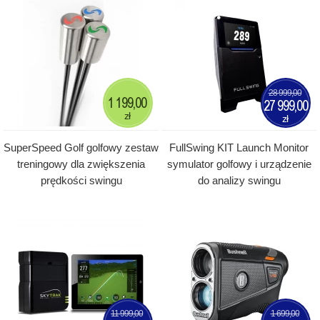
28 999,00
1 199,00
27 999,00
zł
zł
SuperSpeed Golf golfowy zestaw
FullSwing KIT Launch Monitor
treningowy dla zwiększenia
symulator golfowy i urządzenie
prędkości swingu
do analizy swingu
11 999,00
1 699,00