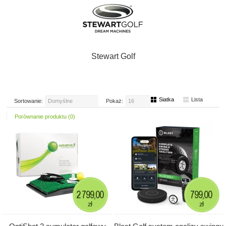
Stewart Golf
Siatka
Lista
Sortowanie:
Domyślne
Pokaż:
16
Porównanie produktu (0)
2 799,00
799,00
zł
zł