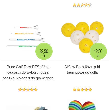
29,50
12,50
zł
zł
Pride Golf Tees PTS różne
Airflow Balls 6szt. piłki
długości do wyboru (duża
treningowe do golfa
paczka) kołeczki do gry w golfa