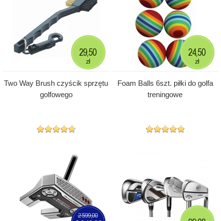
29,50
24,50
zł
zł
Two Way Brush czyścik sprzętu
Foam Balls 6szt. piłki do golfa
golfowego
treningowe
2 599,00