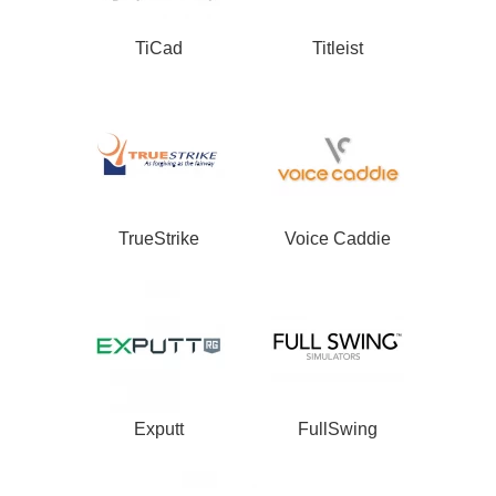
TiCad
Titleist
TrueStrike
Voice Caddie
Exputt
FullSwing