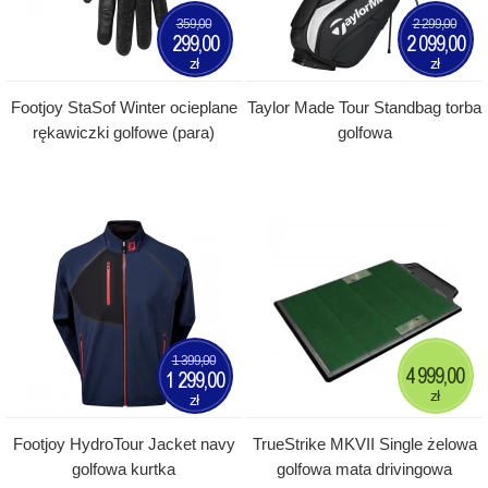
359,00
2 299,00
299,00
2 099,00
zł
zł
Footjoy StaSof Winter ocieplane
Taylor Made Tour Standbag torba
rękawiczki golfowe (para)
golfowa
1 399,00
4 999,00
1 299,00
zł
zł
Footjoy HydroTour Jacket navy
TrueStrike MKVII Single żelowa
golfowa kurtka
golfowa mata drivingowa