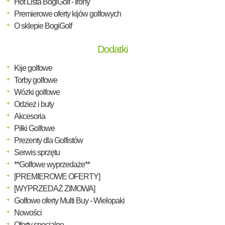
Hot Lista BogiGolf - Irony
Premierowe oferty kijów golfowych
O sklepie BogiGolf
Dodatki
Kije golfowe
Torby golfowe
Wózki golfowe
Odzież i buty
Akcesoria
Piłki Golfowe
Prezenty dla Golfistów
Serwis sprzętu
**Golfowe wyprzedaże**
[PREMIEROWE OFERTY]
[WYPRZEDAŻ ZIMOWA]
Golfowe oferty Multi Buy - Wielopaki
Nowości
Oferty specjalne