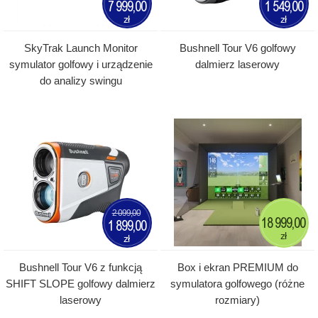
7 999,00
1 549,00
zł
zł
SkyTrak Launch Monitor
Bushnell Tour V6 golfowy
symulator golfowy i urządzenie
dalmierz laserowy
do analizy swingu
2 099,00
18 999,00
1 899,00
zł
zł
Bushnell Tour V6 z funkcją
Box i ekran PREMIUM do
SHIFT SLOPE golfowy dalmierz
symulatora golfowego (różne
laserowy
rozmiary)