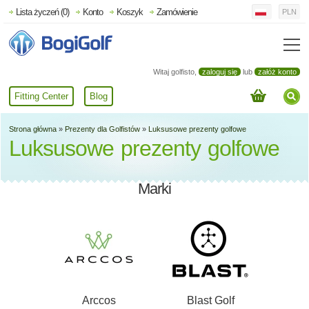
Lista życzeń (0)
Konto
Koszyk
Zamówienie
PLN
Witaj golfisto,
zaloguj się
lub
załóż konto
Fitting Center
Blog
Strona główna
»
Prezenty dla Golfistów
»
Luksusowe prezenty golfowe
Luksusowe prezenty golfowe
Marki
Arccos
Blast Golf