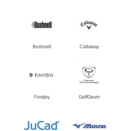
Bushnell
Callaway
Footjoy
GolfGeum