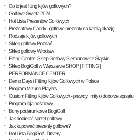
Co to jest fitting kijów golfowych?
Golfowe Święta 2024
Hot Lista Prezentów Golfowych
Prezentowy Caddy - golfowe prezenty na każdą okazję
Rodzaje kijów golfowych
Sklep golfowy Poznań
Sklep golfowy Wrocław
Fitting Center i Sklep Golfowy Siemianowice Śląskie
Sklep BogiGolf w Warszawie SHOP | FITTING |
PERFORMANCE CENTER
Demo Days i Fitting Kijów Golfowych w Polsce
Program Mizuno Players
Custom Fitting Kijów Golfowych - prawdy i mity o doborze sprzętu
Program lojalnościowy
Bony podarunkowe BogiGolf
Jak dobierać sprzęt golfowy
Jak kupować prezenty golfowe?
Hot Lista BogiGolf - Drivery