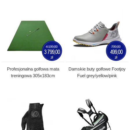
4 199,00
799,00
3 799,00
499,00
zł
zł
Profesjonalna golfowa mata
Damskie buty golfowe Footjoy
treningowa 305x183cm
Fuel grey/yellow/pink