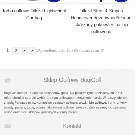
Torba golfowa Titleist Lightweight
Titleist Stars & Stripes
Cartbag
Headcover driver/wood/rescue
skórzany pokrowiec na kija
golfowego
1
Wyświetlono 1 do 16 z 28 (liczba stron: 2)
2
>
>|
Sklep Golfowy BogiGolf
BogiGolf.com.pl - sklep dla pasjonatów golfa. Na polskim rynku działamy od 2004
roku, oferując szeroki wybór sprzętu golfowego rozmaitych marek. W naszej ofercie
znajdą Państwo m.in.: kompletne zestawy golfowe,
wózki
,
kije golfowe
, irony, drivery,
woody, puttery,
torby
, odzież, akcesoria golfowe i piłeczki. Zapraszamy do zakupów
online oraz sieci sklepów golfowych w całej Polsce.
Kontakt