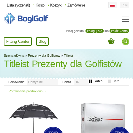
Lista życzeń (0)
Konto
Koszyk
Zamówienie
PLN
Witaj golfisto,
zaloguj się
lub
załóż konto
Fitting Center
Blog
Strona główna
»
Prezenty dla Golfistów
»
Titleist
Titleist Prezenty dla Golfistów
Siatka
Lista
Sortowanie:
Domyślne
Pokaż:
16
Porównanie produktów (0)
339,00
279,00