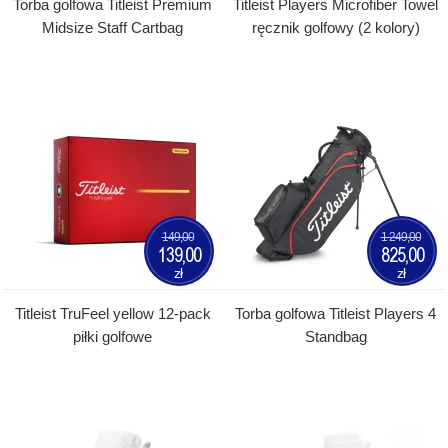
Torba golfowa Titleist Premium
Titleist Players Microfiber Towel
Midsize Staff Cartbag
ręcznik golfowy (2 kolory)
149,00
1 249,00
139,00
825,00
zł
zł
Titleist TruFeel yellow 12-pack
Torba golfowa Titleist Players 4
piłki golfowe
Standbag