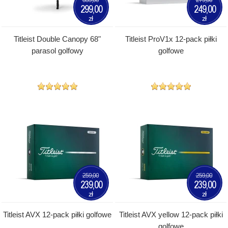
299,00
249,00
zł
zł
Titleist Double Canopy 68"
Titleist ProV1x 12-pack piłki
parasol golfowy
golfowe
259,00
259,00
239,00
239,00
zł
zł
Titleist AVX 12-pack piłki golfowe
Titleist AVX yellow 12-pack piłki
golfowe