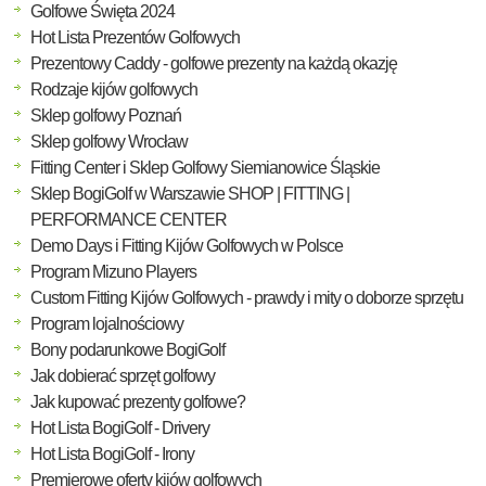
Golfowe Święta 2024
Hot Lista Prezentów Golfowych
Prezentowy Caddy - golfowe prezenty na każdą okazję
Rodzaje kijów golfowych
Sklep golfowy Poznań
Sklep golfowy Wrocław
Fitting Center i Sklep Golfowy Siemianowice Śląskie
Sklep BogiGolf w Warszawie SHOP | FITTING |
PERFORMANCE CENTER
Demo Days i Fitting Kijów Golfowych w Polsce
Program Mizuno Players
Custom Fitting Kijów Golfowych - prawdy i mity o doborze sprzętu
Program lojalnościowy
Bony podarunkowe BogiGolf
Jak dobierać sprzęt golfowy
Jak kupować prezenty golfowe?
Hot Lista BogiGolf - Drivery
Hot Lista BogiGolf - Irony
Premierowe oferty kijów golfowych