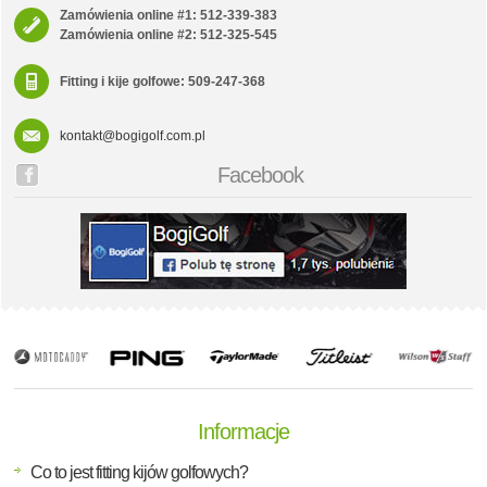
Zamówienia online #1: 512-339-383
Zamówienia online #2: 512-325-545
Fitting i kije golfowe: 509-247-368
kontakt@bogigolf.com.pl
Facebook
Informacje
Co to jest fitting kijów golfowych?