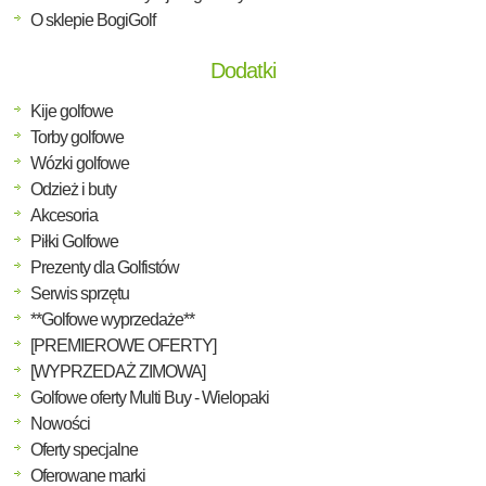
O sklepie BogiGolf
Dodatki
Kije golfowe
Torby golfowe
Wózki golfowe
Odzież i buty
Akcesoria
Piłki Golfowe
Prezenty dla Golfistów
Serwis sprzętu
**Golfowe wyprzedaże**
[PREMIEROWE OFERTY]
[WYPRZEDAŻ ZIMOWA]
Golfowe oferty Multi Buy - Wielopaki
Nowości
Oferty specjalne
Oferowane marki