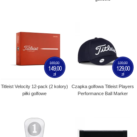
169,00
139,00
149,00
129,00
zł
zł
Titleist Velocity 12-pack (2 kolory)
Czapka golfowa Titleist Players
piłki golfowe
Performance Ball Marker