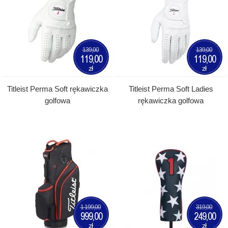
139,00
139,00
119,00
119,00
zł
zł
Titleist Perma Soft rękawiczka
Titleist Perma Soft Ladies
golfowa
rękawiczka golfowa
1 199,00
319,00
999,00
249,00
zł
zł