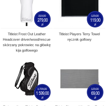
319,00
129,00
279,00
119,00
zł
zł
Titleist Frost Out Leather
Titleist Players Terry Towel
Headcover driver/wood/rescue
ręcznik golfowy
skórzany pokrowiec na główkę
kija golfowego
1 799,00
129,00
1 599,00
69,00
zł
zł