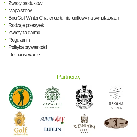
Zwroty produktów
Mapa strony
BogiGolf Winter Challenge turniej golfowy na symulatorach
Rodzaje przesyłek
Zwroty za darmo
Regulamin
Polityka prywatności
Dofinansowanie
Partnerzy