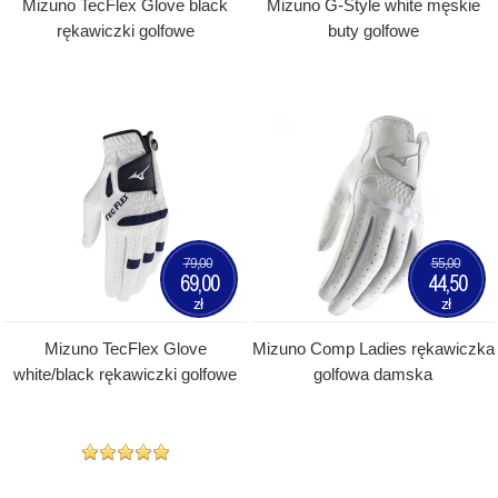
Mizuno TecFlex Glove black
Mizuno G-Style white męskie
rękawiczki golfowe
buty golfowe
79,00
55,00
69,00
44,50
zł
zł
Mizuno TecFlex Glove
Mizuno Comp Ladies rękawiczka
white/black rękawiczki golfowe
golfowa damska