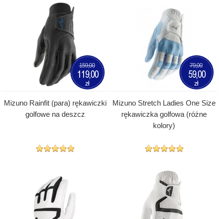
159,00
79,00
119,00
59,00
zł
zł
Mizuno Rainfit (para) rękawiczki
Mizuno Stretch Ladies One Size
golfowe na deszcz
rękawiczka golfowa (różne
kolory)