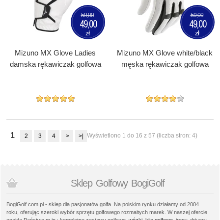
59,00
59,00
49,00
49,00
zł
zł
Mizuno MX Glove Ladies
Mizuno MX Glove white/black
damska rękawiczak golfowa
męska rękawiczak golfowa
1
Wyświetlono 1 do 16 z 57 (liczba stron: 4)
2
3
4
>
>|
Sklep Golfowy BogiGolf
BogiGolf.com.pl - sklep dla pasjonatów golfa. Na polskim rynku działamy od 2004
roku, oferując szeroki wybór sprzętu golfowego rozmaitych marek. W naszej ofercie