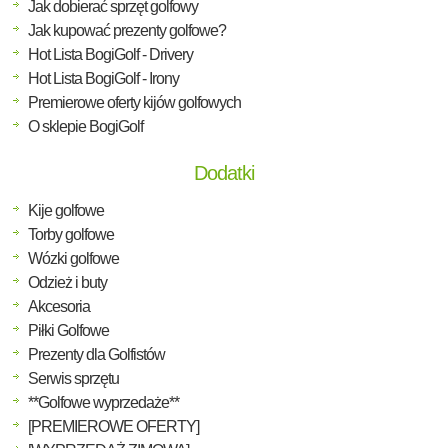
Jak dobierać sprzęt golfowy
Jak kupować prezenty golfowe?
Hot Lista BogiGolf - Drivery
Hot Lista BogiGolf - Irony
Premierowe oferty kijów golfowych
O sklepie BogiGolf
Dodatki
Kije golfowe
Torby golfowe
Wózki golfowe
Odzież i buty
Akcesoria
Piłki Golfowe
Prezenty dla Golfistów
Serwis sprzętu
**Golfowe wyprzedaże**
[PREMIEROWE OFERTY]