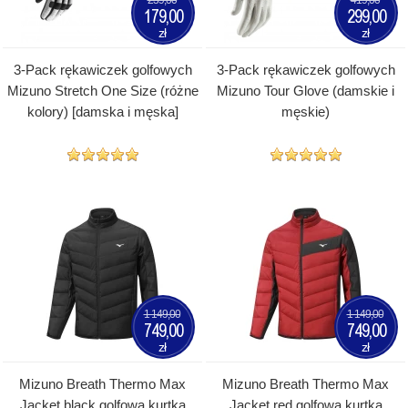
179,00
299,00
zł
zł
3-Pack rękawiczek golfowych
3-Pack rękawiczek golfowych
Mizuno Stretch One Size (różne
Mizuno Tour Glove (damskie i
kolory) [damska i męska]
męskie)
1 149,00
1 149,00
749,00
749,00
zł
zł
Mizuno Breath Thermo Max
Mizuno Breath Thermo Max
Jacket black golfowa kurtka
Jacket red golfowa kurtka