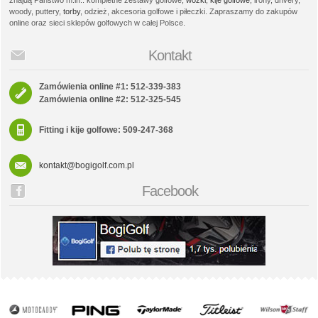
znajdą Państwo m.in.: kompletne zestawy golfowe,
wózki
,
kije golfowe
, irony, drivery,
woody, puttery,
torby
, odzież, akcesoria golfowe i piłeczki. Zapraszamy do zakupów
online oraz sieci sklepów golfowych w całej Polsce.
Kontakt
Zamówienia online #1: 512-339-383
Zamówienia online #2: 512-325-545
Fitting i kije golfowe: 509-247-368
kontakt@bogigolf.com.pl
Facebook