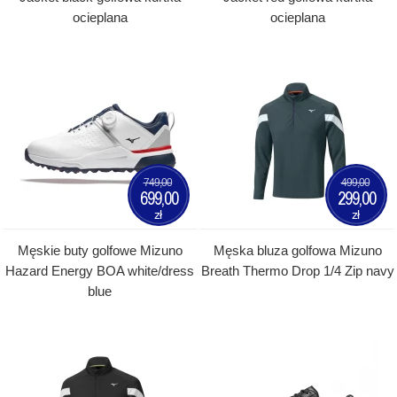
ocieplana
ocieplana
749,00
499,00
699,00
299,00
zł
zł
Męskie buty golfowe Mizuno
Męska bluza golfowa Mizuno
Hazard Energy BOA white/dress
Breath Thermo Drop 1/4 Zip navy
blue