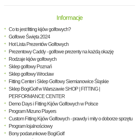
Informacje
Co to jest fitting kijów golfowych?
Golfowe Święta 2024
Hot Lista Prezentów Golfowych
Prezentowy Caddy - golfowe prezenty na każdą okazję
Rodzaje kijów golfowych
Sklep golfowy Poznań
Sklep golfowy Wrocław
Fitting Center i Sklep Golfowy Siemianowice Śląskie
Sklep BogiGolf w Warszawie SHOP | FITTING |
PERFORMANCE CENTER
Demo Days i Fitting Kijów Golfowych w Polsce
Program Mizuno Players
Custom Fitting Kijów Golfowych - prawdy i mity o doborze sprzętu
Program lojalnościowy
Bony podarunkowe BogiGolf