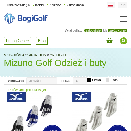
Lista życzeń (0)
Konto
Koszyk
Zamówienie
PLN
Witaj golfisto,
zaloguj się
lub
załóż konto
Fitting Center
Blog
Strona główna
»
Odzież i buty
»
Mizuno Golf
Mizuno Golf Odzież i buty
Siatka
Lista
Sortowanie:
Domyślne
Pokaż:
16
Porównanie produktów (0)
239,00
419,00