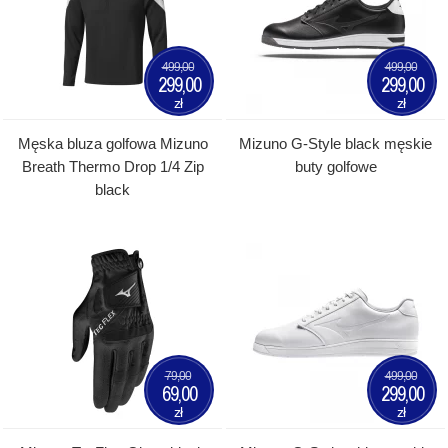
499,00
499,00
299,00
299,00
zł
zł
Męska bluza golfowa Mizuno
Mizuno G-Style black męskie
Breath Thermo Drop 1/4 Zip
buty golfowe
black
79,00
499,00
69,00
299,00
zł
zł