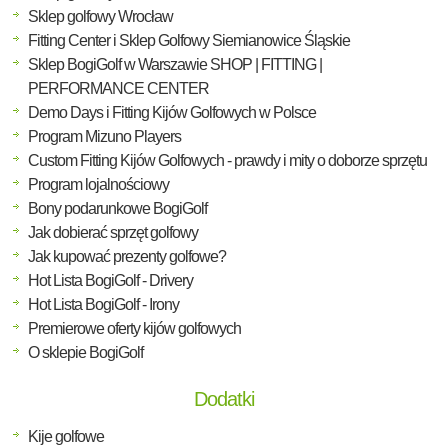
Sklep golfowy Wrocław
Fitting Center i Sklep Golfowy Siemianowice Śląskie
Sklep BogiGolf w Warszawie SHOP | FITTING |
PERFORMANCE CENTER
Demo Days i Fitting Kijów Golfowych w Polsce
Program Mizuno Players
Custom Fitting Kijów Golfowych - prawdy i mity o doborze sprzętu
Program lojalnościowy
Bony podarunkowe BogiGolf
Jak dobierać sprzęt golfowy
Jak kupować prezenty golfowe?
Hot Lista BogiGolf - Drivery
Hot Lista BogiGolf - Irony
Premierowe oferty kijów golfowych
O sklepie BogiGolf
Dodatki
Kije golfowe