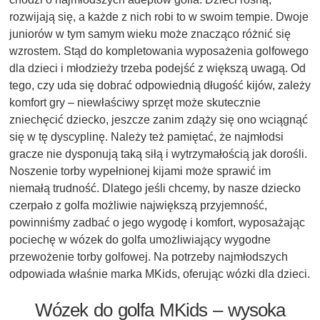
rozwijają się, a każde z nich robi to w swoim tempie. Dwoje
juniorów w tym samym wieku może znacząco różnić się
wzrostem. Stąd do kompletowania wyposażenia golfowego
dla dzieci i młodzieży trzeba podejść z większą uwagą. Od
tego, czy uda się dobrać odpowiednią długość kijów, zależy
komfort gry – niewłaściwy sprzęt może skutecznie
zniechęcić dziecko, jeszcze zanim zdąży się ono wciągnąć
się w tę dyscyplinę. Należy też pamiętać, że najmłodsi
gracze nie dysponują taką siłą i wytrzymałością jak dorośli.
Noszenie torby wypełnionej kijami może sprawić im
niemałą trudność. Dlatego jeśli chcemy, by nasze dziecko
czerpało z golfa możliwie największą przyjemność,
powinniśmy zadbać o jego wygodę i komfort, wyposażając
pociechę w wózek do golfa umożliwiający wygodne
przewożenie torby golfowej. Na potrzeby najmłodszych
odpowiada właśnie marka MKids, oferując wózki dla dzieci.
Wózek do golfa MKids – wysoka