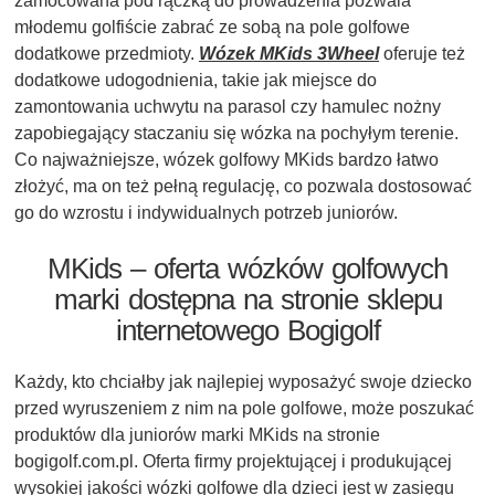
zamocowana pod rączką do prowadzenia pozwala
młodemu golfiście zabrać ze sobą na pole golfowe
dodatkowe przedmioty.
Wózek MKids 3Wheel
oferuje też
dodatkowe udogodnienia, takie jak miejsce do
zamontowania uchwytu na parasol czy hamulec nożny
zapobiegający staczaniu się wózka na pochyłym terenie.
Co najważniejsze, wózek golfowy MKids bardzo łatwo
złożyć, ma on też pełną regulację, co pozwala dostosować
go do wzrostu i indywidualnych potrzeb juniorów.
MKids – oferta wózków golfowych
marki dostępna na stronie sklepu
internetowego Bogigolf
Każdy, kto chciałby jak najlepiej wyposażyć swoje dziecko
przed wyruszeniem z nim na pole golfowe, może poszukać
produktów dla juniorów marki MKids na stronie
bogigolf.com.pl. Oferta firmy projektującej i produkującej
wysokiej jakości wózki golfowe dla dzieci jest w zasięgu