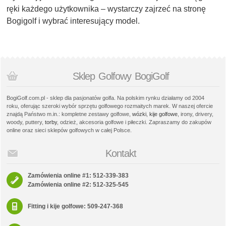
ręki każdego użytkownika – wystarczy zajrzeć na stronę
Bogigolf i wybrać interesujący model.
Sklep Golfowy BogiGolf
BogiGolf.com.pl - sklep dla pasjonatów golfa. Na polskim rynku działamy od 2004
roku, oferując szeroki wybór sprzętu golfowego rozmaitych marek. W naszej ofercie
znajdą Państwo m.in.: kompletne zestawy golfowe,
wózki
,
kije golfowe
, irony, drivery,
woody, puttery,
torby
, odzież, akcesoria golfowe i piłeczki. Zapraszamy do zakupów
online oraz sieci sklepów golfowych w całej Polsce.
Kontakt
Zamówienia online #1: 512-339-383
Zamówienia online #2: 512-325-545
Fitting i kije golfowe: 509-247-368