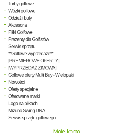
Torby golfowe
Wózki golfowe
Odzież i buty
Akcesoria
Piłki Golfowe
Prezenty dla Golfistów
Serwis sprzętu
**Golfowe wyprzedaże**
[PREMIEROWE OFERTY]
[WYPRZEDAŻ ZIMOWA]
Golfowe oferty Multi Buy - Wielopaki
Nowości
Oferty specjalne
Oferowane marki
Logo na piłkach
Mizuno Swing DNA
Serwis sprzętu golfowego
Moje konto