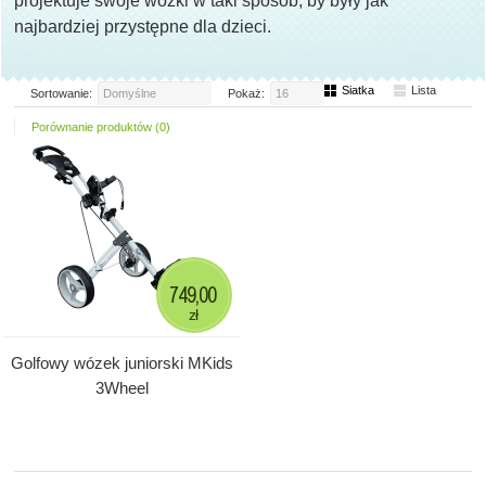
projektuje swoje wózki w taki sposób, by były jak
najbardziej przystępne dla dzieci.
Siatka
Lista
Sortowanie:
Domyślne
Pokaż:
16
Porównanie produktów (0)
749,00
zł
Golfowy wózek juniorski MKids
3Wheel