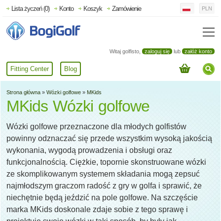
Lista życzeń (0)
Konto
Koszyk
Zamówienie
PLN
Witaj golfisto,
zaloguj się
lub
załóż konto
Fitting Center
Blog
Strona główna
»
Wózki golfowe
»
MKids
MKids Wózki golfowe
Wózki golfowe przeznaczone dla młodych golfistów
powinny odznaczać się przede wszystkim wysoką jakością
wykonania, wygodą prowadzenia i obsługi oraz
funkcjonalnością. Ciężkie, topornie skonstruowane wózki
ze skomplikowanym systemem składania mogą zepsuć
najmłodszym graczom radość z gry w golfa i sprawić, że
niechętnie będą jeździć na pole golfowe. Na szczęście
marka MKids doskonale zdaje sobie z tego sprawę i