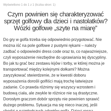
Wyświetlono 1 do 1 z 1 (liczba stron: 1)
Czym powinien się charakteryzować
sprzęt golfowy dla dzieci i nastolatków?
Wózki golfowe „szyte na miarę”
Do gry w golfa trzeba się odpowiednio przygotować. Nie
można iść na pole golfowe z pustymi rękami – należy
zadbać o odpowiedni dress code oraz to, co najważniejsze,
czyli wyposażenie niezbędne do uprawiania tej dyscypliny.
Bo jak tu grać bez zestawu kijów i torby, w której można je
transportować między kolejnymi dołkami? Można
zaryzykować stwierdzenie, że w kwestii doboru
wyposażenia dorośli golfiści mają trochę łatwiejsze
zadanie. Co prawda różnimy się wszyscy wzrostem i
budową ciała, ale zwykle te różnice nie są drastyczne.
Dorosłym graczom dobór sprzętu nie powinien sprawić
dużego problemu. Sytuacja ma się nieco inaczej, jeśli
chodzi o najmłodszych adeptów golfa. Dzieci rosną,