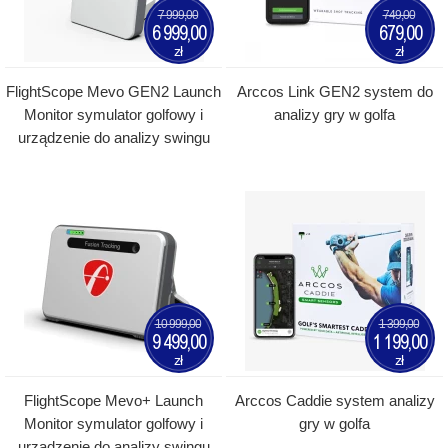
7 999,00
749,00
6 999,00
679,00
zł
zł
FlightScope Mevo GEN2 Launch
Arccos Link GEN2 system do
Monitor symulator golfowy i
analizy gry w golfa
urządzenie do analizy swingu
10 999,00
1 399,00
9 499,00
1 199,00
zł
zł
FlightScope Mevo+ Launch
Arccos Caddie system analizy
Monitor symulator golfowy i
gry w golfa
urządzenie do analizy swingu