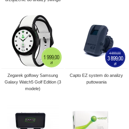
4 899,00
1 999,00
3 899,00
zł
zł
Zegarek golfowy Samsung
Capto EZ system do analizy
Galaxy Watch5 Golf Edition (3
puttowania
modele)