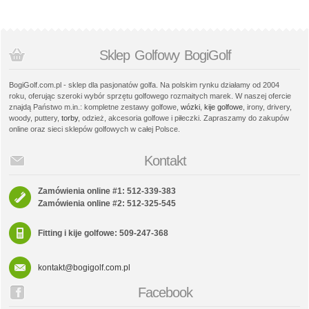
Sklep Golfowy BogiGolf
BogiGolf.com.pl - sklep dla pasjonatów golfa. Na polskim rynku działamy od 2004
roku, oferując szeroki wybór sprzętu golfowego rozmaitych marek. W naszej ofercie
znajdą Państwo m.in.: kompletne zestawy golfowe,
wózki
,
kije golfowe
, irony, drivery,
woody, puttery,
torby
, odzież, akcesoria golfowe i piłeczki. Zapraszamy do zakupów
online oraz sieci sklepów golfowych w całej Polsce.
Kontakt
Zamówienia online #1: 512-339-383
Zamówienia online #2: 512-325-545
Fitting i kije golfowe: 509-247-368
kontakt@bogigolf.com.pl
Facebook