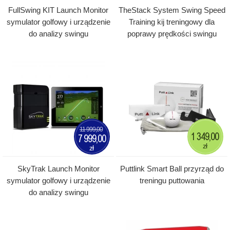
FullSwing KIT Launch Monitor
TheStack System Swing Speed
symulator golfowy i urządzenie
Training kij treningowy dla
do analizy swingu
poprawy prędkości swingu
11 999,00
1 349,00
7 999,00
zł
zł
SkyTrak Launch Monitor
Puttlink Smart Ball przyrząd do
symulator golfowy i urządzenie
treningu puttowania
do analizy swingu