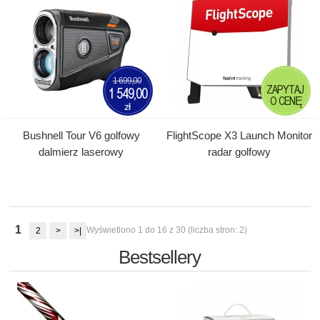
1 699,00
ZAPYTAJ
1 549,00
O CENĘ
zł
Bushnell Tour V6 golfowy
FlightScope X3 Launch Monitor
dalmierz laserowy
radar golfowy
1
Wyświetlono 1 do 16 z 30 (liczba stron: 2)
2
>
>|
Bestsellery