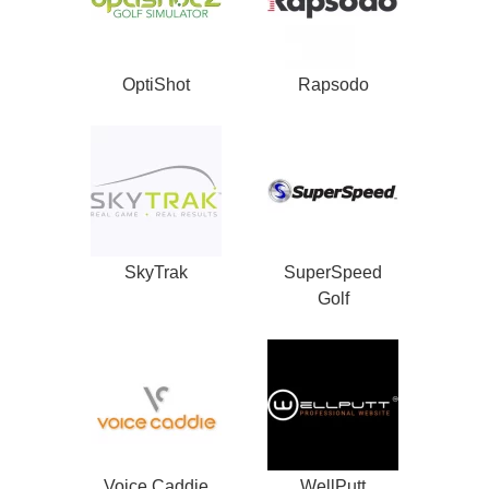
OptiShot
Rapsodo
SkyTrak
SuperSpeed
Golf
Voice Caddie
WellPutt