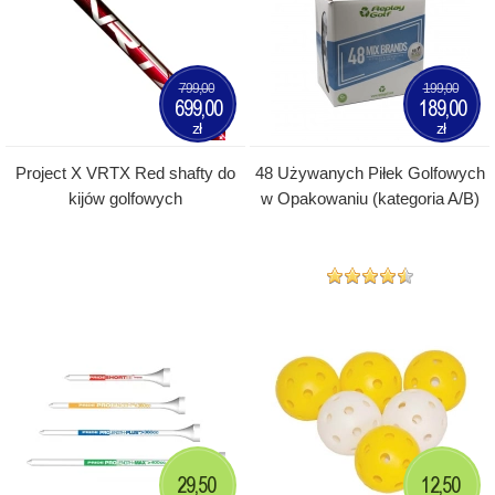
799,00
199,00
699,00
189,00
zł
zł
Project X VRTX Red shafty do
48 Używanych Piłek Golfowych
kijów golfowych
w Opakowaniu (kategoria A/B)
29,50
12,50