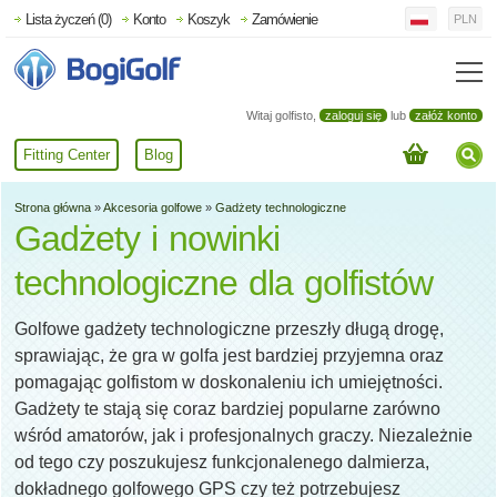
Lista życzeń (0)
Konto
Koszyk
Zamówienie
PLN
Witaj golfisto,
zaloguj się
lub
załóż konto
Fitting Center
Blog
Strona główna
»
Akcesoria golfowe
»
Gadżety technologiczne
Gadżety i nowinki
technologiczne dla golfistów
Golfowe gadżety technologiczne przeszły długą drogę,
sprawiając, że gra w golfa jest bardziej przyjemna oraz
pomagając golfistom w doskonaleniu ich umiejętności.
Gadżety te stają się coraz bardziej popularne zarówno
wśród amatorów, jak i profesjonalnych graczy. Niezależnie
od tego czy poszukujesz funkcjonalenego dalmierza,
dokładnego golfowego GPS czy też potrzebujesz