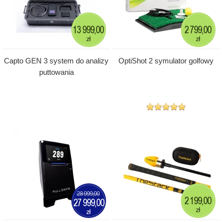
13 999,00
2 799,00
zł
zł
Capto GEN 3 system do analizy
OptiShot 2 symulator golfowy
puttowania
28 999,00
2 199,00
27 999,00
zł
zł