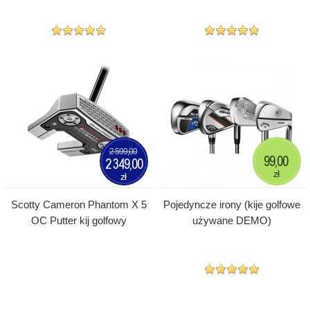
2 599,00
99,00
2 349,00
zł
zł
Scotty Cameron Phantom X 5
Pojedyncze irony (kije golfowe
OC Putter kij golfowy
używane DEMO)