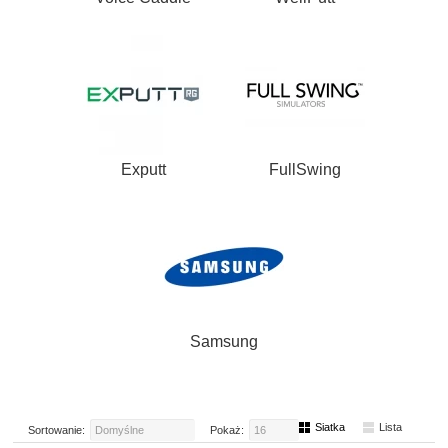
Exputt
FullSwing
Samsung
Siatka
Lista
Sortowanie:
Domyślne
Pokaż:
16