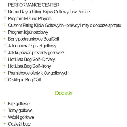
PERFORMANCE CENTER
Demo Days i Fitting Kijów Golfowych w Polsce
Program Mizuno Players
Custom Fitting Kijów Golfowych - prawdy i mity o doborze sprzętu
Program lojalnościowy
Bony podarunkowe BogiGolf
Jak dobierać sprzęt golfowy
Jak kupować prezenty golfowe?
Hot Lista BogiGolf - Drivery
Hot Lista BogiGolf - Irony
Premierowe oferty kijów golfowych
O sklepie BogiGolf
Dodatki
Kije golfowe
Torby golfowe
Wózki golfowe
Odzież i buty