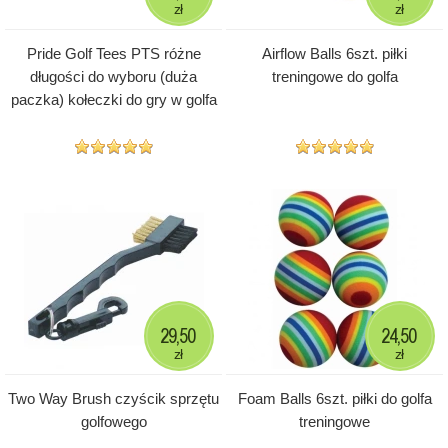
zł
zł
Pride Golf Tees PTS różne
Airflow Balls 6szt. piłki
długości do wyboru (duża
treningowe do golfa
paczka) kołeczki do gry w golfa
29,50
24,50
zł
zł
Two Way Brush czyścik sprzętu
Foam Balls 6szt. piłki do golfa
golfowego
treningowe