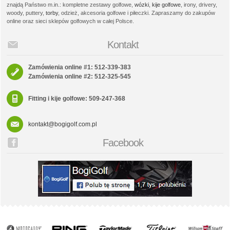
znajdą Państwo m.in.: kompletne zestawy golfowe,
wózki
,
kije golfowe
, irony, drivery,
woody, puttery,
torby
, odzież, akcesoria golfowe i piłeczki. Zapraszamy do zakupów
online oraz sieci sklepów golfowych w całej Polsce.
Kontakt
Zamówienia online #1: 512-339-383
Zamówienia online #2: 512-325-545
Fitting i kije golfowe: 509-247-368
kontakt@bogigolf.com.pl
Facebook