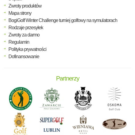
Zwroty produktów
Mapa strony
BogiGolf Winter Challenge turniej golfowy na symulatorach
Rodzaje przesyłek
Zwroty za darmo
Regulamin
Polityka prywatności
Dofinansowanie
Partnerzy