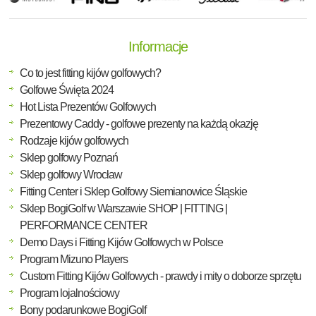
Informacje
Co to jest fitting kijów golfowych?
Golfowe Święta 2024
Hot Lista Prezentów Golfowych
Prezentowy Caddy - golfowe prezenty na każdą okazję
Rodzaje kijów golfowych
Sklep golfowy Poznań
Sklep golfowy Wrocław
Fitting Center i Sklep Golfowy Siemianowice Śląskie
Sklep BogiGolf w Warszawie SHOP | FITTING |
PERFORMANCE CENTER
Demo Days i Fitting Kijów Golfowych w Polsce
Program Mizuno Players
Custom Fitting Kijów Golfowych - prawdy i mity o doborze sprzętu
Program lojalnościowy
Bony podarunkowe BogiGolf