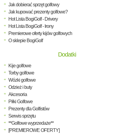
Jak dobierać sprzęt golfowy
Jak kupować prezenty golfowe?
Hot Lista BogiGolf - Drivery
Hot Lista BogiGolf - Irony
Premierowe oferty kijów golfowych
O sklepie BogiGolf
Dodatki
Kije golfowe
Torby golfowe
Wózki golfowe
Odzież i buty
Akcesoria
Piłki Golfowe
Prezenty dla Golfistów
Serwis sprzętu
**Golfowe wyprzedaże**
[PREMIEROWE OFERTY]