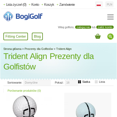
Lista życzeń (0)
Konto
Koszyk
Zamówienie
PLN
Witaj golfisto,
zaloguj się
lub
załóż konto
Fitting Center
Blog
Strona główna
»
Prezenty dla Golfistów
»
Trident Align
Trident Align Prezenty dla
Golfistów
Siatka
Lista
Sortowanie:
Domyślne
Pokaż:
16
Porównanie produktów (0)