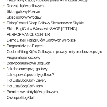
Prezentowy Caddy - golfowe prezenty na każdą okazję
Rodzaje kijów golfowych
Sklep golfowy Poznań
Sklep golfowy Wrocław
Fitting Center i Sklep Golfowy Siemianowice Śląskie
Sklep BogiGolf w Warszawie SHOP | FITTING |
PERFORMANCE CENTER
Demo Days i Fitting Kijów Golfowych w Polsce
Program Mizuno Players
Custom Fitting Kijów Golfowych - prawdy i mity o doborze sprzętu
Program lojalnościowy
Bony podarunkowe BogiGolf
Jak dobierać sprzęt golfowy
Jak kupować prezenty golfowe?
Hot Lista BogiGolf - Drivery
Hot Lista BogiGolf - Irony
Premierowe oferty kijów golfowych
O sklepie BogiGolf