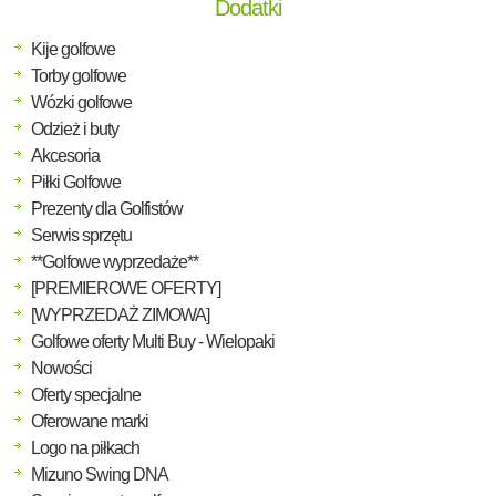
Dodatki
Kije golfowe
Torby golfowe
Wózki golfowe
Odzież i buty
Akcesoria
Piłki Golfowe
Prezenty dla Golfistów
Serwis sprzętu
**Golfowe wyprzedaże**
[PREMIEROWE OFERTY]
[WYPRZEDAŻ ZIMOWA]
Golfowe oferty Multi Buy - Wielopaki
Nowości
Oferty specjalne
Oferowane marki
Logo na piłkach
Mizuno Swing DNA