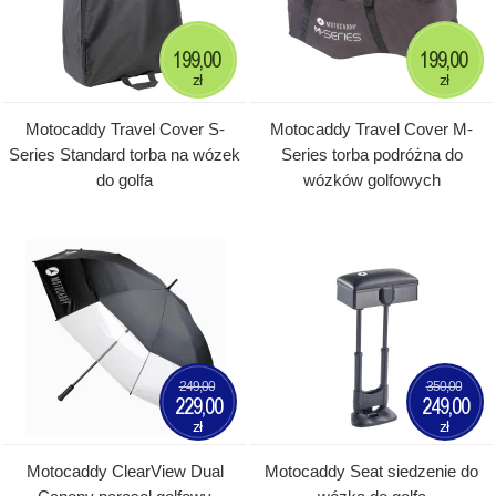
199,00
199,00
zł
zł
Motocaddy Travel Cover S-
Motocaddy Travel Cover M-
Series Standard torba na wózek
Series torba podróżna do
do golfa
wózków golfowych
249,00
350,00
229,00
249,00
zł
zł
Motocaddy ClearView Dual
Motocaddy Seat siedzenie do