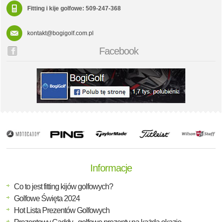
Fitting i kije golfowe: 509-247-368
kontakt@bogigolf.com.pl
Facebook
Informacje
Co to jest fitting kijów golfowych?
Golfowe Święta 2024
Hot Lista Prezentów Golfowych