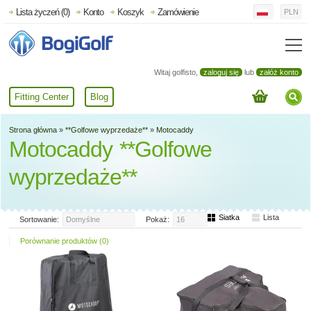
Lista życzeń (0)
Konto
Koszyk
Zamówienie
PLN
Witaj golfisto,
zaloguj się
lub
załóż konto
Fitting Center
Blog
Strona główna
»
**Golfowe wyprzedaże**
»
Motocaddy
Motocaddy **Golfowe
wyprzedaże**
Siatka
Lista
Sortowanie:
Domyślne
Pokaż:
16
Porównanie produktów (0)