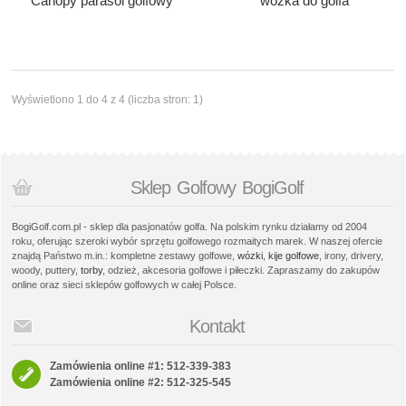
Canopy parasol golfowy
wózka do golfa
Wyświetlono 1 do 4 z 4 (liczba stron: 1)
Sklep Golfowy BogiGolf
BogiGolf.com.pl - sklep dla pasjonatów golfa. Na polskim rynku działamy od 2004
roku, oferując szeroki wybór sprzętu golfowego rozmaitych marek. W naszej ofercie
znajdą Państwo m.in.: kompletne zestawy golfowe,
wózki
,
kije golfowe
, irony, drivery,
woody, puttery,
torby
, odzież, akcesoria golfowe i piłeczki. Zapraszamy do zakupów
online oraz sieci sklepów golfowych w całej Polsce.
Kontakt
Zamówienia online #1: 512-339-383
Zamówienia online #2: 512-325-545