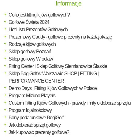
Informacje
Co to jest fitting kijów golfowych?
Golfowe Święta 2024
Hot Lista Prezentów Golfowych
Prezentowy Caddy - golfowe prezenty na każdą okazję
Rodzaje kijów golfowych
Sklep golfowy Poznań
Sklep golfowy Wrocław
Fitting Center i Sklep Golfowy Siemianowice Śląskie
Sklep BogiGolf w Warszawie SHOP | FITTING |
PERFORMANCE CENTER
Demo Days i Fitting Kijów Golfowych w Polsce
Program Mizuno Players
Custom Fitting Kijów Golfowych - prawdy i mity o doborze sprzętu
Program lojalnościowy
Bony podarunkowe BogiGolf
Jak dobierać sprzęt golfowy
Jak kupować prezenty golfowe?