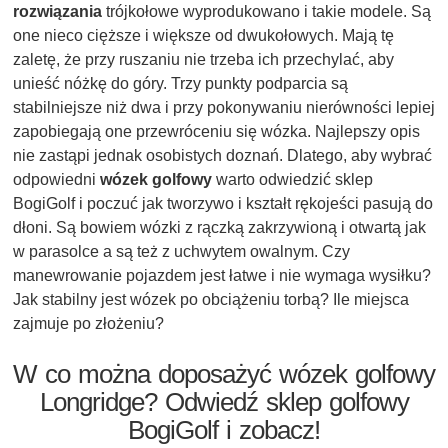
rozwiązania
trójkołowe wyprodukowano i takie modele. Są
one nieco cięższe i większe od dwukołowych. Mają tę
zaletę, że przy ruszaniu nie trzeba ich przechylać, aby
unieść nóżkę do góry. Trzy punkty podparcia są
stabilniejsze niż dwa i przy pokonywaniu nierówności lepiej
zapobiegają one przewróceniu się wózka. Najlepszy opis
nie zastąpi jednak osobistych doznań. Dlatego, aby wybrać
odpowiedni
wózek golfowy
warto odwiedzić sklep
BogiGolf i poczuć jak tworzywo i kształt rękojeści pasują do
dłoni. Są bowiem wózki z rączką zakrzywioną i otwartą jak
w parasolce a są też z uchwytem owalnym. Czy
manewrowanie pojazdem jest łatwe i nie wymaga wysiłku?
Jak stabilny jest wózek po obciążeniu torbą? Ile miejsca
zajmuje po złożeniu?
W co można doposażyć wózek golfowy
Longridge? Odwiedź sklep golfowy
BogiGolf i zobacz!