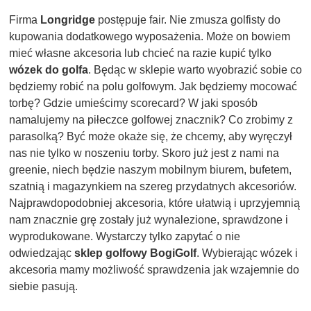
Firma
Longridge
postępuje fair. Nie zmusza golfisty do
kupowania dodatkowego wyposażenia. Może on bowiem
mieć własne akcesoria lub chcieć na razie kupić tylko
wózek do golfa
. Będąc w sklepie warto wyobrazić sobie co
będziemy robić na polu golfowym. Jak będziemy mocować
torbę? Gdzie umieścimy scorecard? W jaki sposób
namalujemy na piłeczce golfowej znacznik? Co zrobimy z
parasolką? Być może okaże się, że chcemy, aby wyręczył
nas nie tylko w noszeniu torby. Skoro już jest z nami na
greenie, niech będzie naszym mobilnym biurem, bufetem,
szatnią i magazynkiem na szereg przydatnych akcesoriów.
Najprawdopodobniej akcesoria, które ułatwią i uprzyjemnią
nam znacznie grę zostały już wynalezione, sprawdzone i
wyprodukowane. Wystarczy tylko zapytać o nie
odwiedzając
sklep golfowy BogiGolf
. Wybierając wózek i
akcesoria mamy możliwość sprawdzenia jak wzajemnie do
siebie pasują.