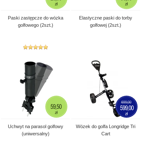
zł
zł
Paski zastępcze do wózka
Elastyczne paski do torby
golfowego (2szt.)
golfowej (2szt.)
699,00
59,50
599,00
zł
zł
Uchwyt na parasol golfowy
Wózek do golfa Longridge Tri
(uniwersalny)
Cart