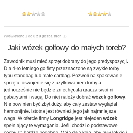
Wyświetlono 1 do 8 z 8 (liczba stron: 1)
Jaki wózek golfowy do małych toreb?
Zawodnik musi mieć sprzęt dobrany do jego predyspozycji.
Dla 4-ro letniego golfisty przeznaczone są zwykle torby
typu standbag lub małe cartbag. Pozwoli na spakowanie
sprzętu, oswojenie się z użytkowaniem torby a
jednocześnie nie będzie zniechęcała gracza swoimi
gabarytami i wagą. Do niej należy dobrać
wózek golfowy
.
Nie powinien być zbyt duży, aby cały zestaw wyglądał
harmonijnie. Istotna jest również jego jak najmniejsza
waga. W ofercie firmy
Longridge
jest niejeden
wózek
spełniający te wymagania. Jeśli chodzi o podstawowe
cechy są bardzo podobne. Mają dwa koła, aby były lekkie i