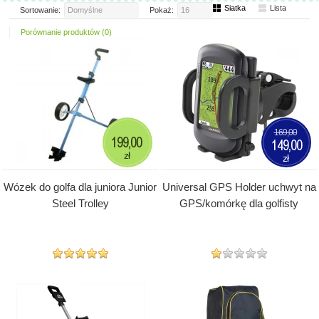
Siatka
Lista
Sortowanie:
Domyślne
Pokaż:
16
Porównanie produktów (0)
169,00
199,00
149,00
zł
zł
Wózek do golfa dla juniora Junior
Universal GPS Holder uchwyt na
Steel Trolley
GPS/komórkę dla golfisty