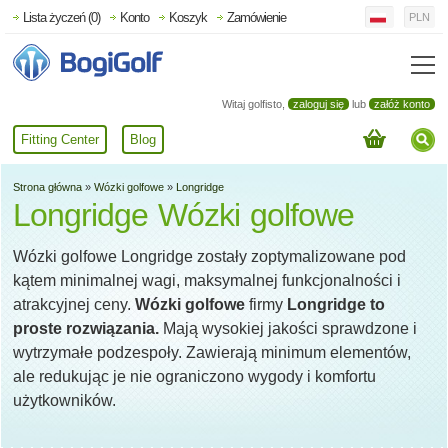
Lista życzeń (0)
Konto
Koszyk
Zamówienie
PLN
Witaj golfisto,
zaloguj się
lub
załóż konto
Fitting Center
Blog
Strona główna
»
Wózki golfowe
»
Longridge
Longridge Wózki golfowe
Wózki golfowe Longridge zostały zoptymalizowane pod
kątem minimalnej wagi, maksymalnej funkcjonalności i
atrakcyjnej ceny.
Wózki golfowe
firmy
Longridge to
proste rozwiązania.
Mają wysokiej jakości sprawdzone i
wytrzymałe podzespoły. Zawierają minimum elementów,
ale redukując je nie ograniczono wygody i komfortu
użytkowników.