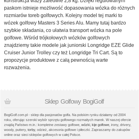
konstrukcja waży zaledwie 2,8 kg. Dzięki regulowanym
paskom istnieje możliwość dopasowania wózka do różnych
rozmiarów toreb golfowych. Kolejny model tej marki to
wózek golfowy Masters 3 Series Alu. Mamy tutaj bardzo
szybkie składania, co ułatwia transport wózka na pole
golfowe. Wśród trójkołowych wózków golfowych
znajdziemy takie modele jak juniorski Longridge EZE Glide
Cruiser Junior Trolley czy też Longridge Tri Cart. Są to
propozycje produktowe z całą pewnością warte
rozważenia.
Sklep Golfowy BogiGolf
BogiGolf.com.pl - sklep dla pasjonatów golfa. Na polskim rynku działamy od 2004
roku, oferując szeroki wybór sprzętu golfowego rozmaitych marek. W naszej ofercie
znajdą Państwo m.in.: kompletne zestawy golfowe,
wózki
,
kije golfowe
, irony, drivery,
woody, puttery,
torby
, odzież, akcesoria golfowe i piłeczki. Zapraszamy do zakupów
online oraz sieci sklepów golfowych w całej Polsce.