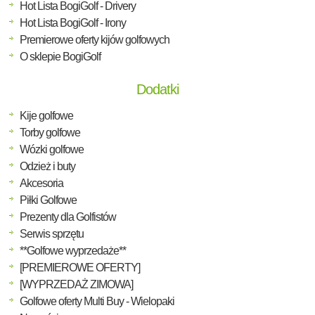
Hot Lista BogiGolf - Drivery
Hot Lista BogiGolf - Irony
Premierowe oferty kijów golfowych
O sklepie BogiGolf
Dodatki
Kije golfowe
Torby golfowe
Wózki golfowe
Odzież i buty
Akcesoria
Piłki Golfowe
Prezenty dla Golfistów
Serwis sprzętu
**Golfowe wyprzedaże**
[PREMIEROWE OFERTY]
[WYPRZEDAŻ ZIMOWA]
Golfowe oferty Multi Buy - Wielopaki