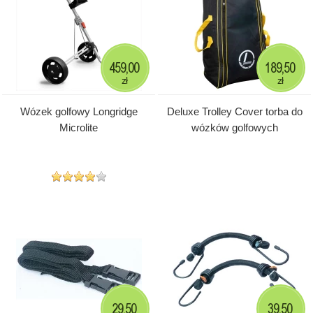
459,00
189,50
zł
zł
Wózek golfowy Longridge
Deluxe Trolley Cover torba do
Microlite
wózków golfowych
29,50
39,50