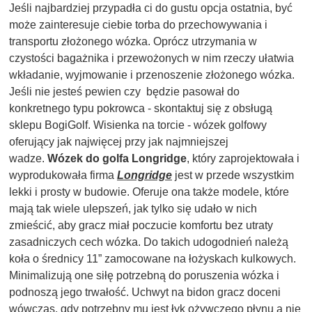
Jeśli najbardziej przypadła ci do gustu opcja ostatnia, być
może zainteresuje ciebie torba do przechowywania i
transportu złożonego wózka. Oprócz utrzymania w
czystości bagażnika i przewożonych w nim rzeczy ułatwia
wkładanie, wyjmowanie i przenoszenie złożonego wózka.
Jeśli nie jesteś pewien czy będzie pasował do
konkretnego typu pokrowca - skontaktuj się z obsługą
sklepu BogiGolf. Wisienka na torcie - wózek golfowy
oferujący jak najwięcej przy jak najmniejszej
wadze.
Wózek do golfa Longridge
, który zaprojektowała i
wyprodukowała firma
Longridge
jest w przede wszystkim
lekki i prosty w budowie. Oferuje ona także modele, które
mają tak wiele ulepszeń, jak tylko się udało w nich
zmieścić, aby gracz miał poczucie komfortu bez utraty
zasadniczych cech wózka. Do takich udogodnień należą
koła o średnicy 11” zamocowane na łożyskach kulkowych.
Minimalizują one siłę potrzebną do poruszenia wózka i
podnoszą jego trwałość. Uchwyt na bidon gracz doceni
wówczas, gdy potrzebny mu jest łyk ożywczego płynu a nie