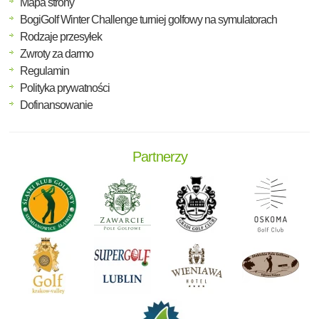
Mapa strony
BogiGolf Winter Challenge turniej golfowy na symulatorach
Rodzaje przesyłek
Zwroty za darmo
Regulamin
Polityka prywatności
Dofinansowanie
Partnerzy