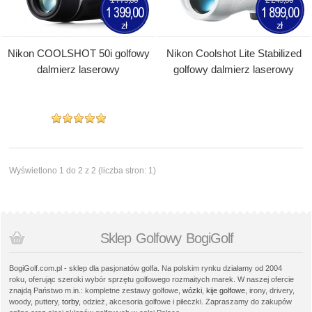
1 399,00
1 899,00
zł
zł
Nikon COOLSHOT 50i golfowy
Nikon Coolshot Lite Stabilized
dalmierz laserowy
golfowy dalmierz laserowy
Wyświetlono 1 do 2 z 2 (liczba stron: 1)
Sklep Golfowy BogiGolf
BogiGolf.com.pl - sklep dla pasjonatów golfa. Na polskim rynku działamy od 2004
roku, oferując szeroki wybór sprzętu golfowego rozmaitych marek. W naszej ofercie
znajdą Państwo m.in.: kompletne zestawy golfowe,
wózki
,
kije golfowe
, irony, drivery,
woody, puttery,
torby
, odzież, akcesoria golfowe i piłeczki. Zapraszamy do zakupów