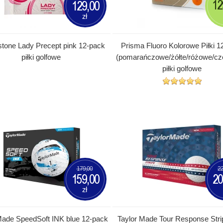
12
129,00
zł
stone Lady Precept pink 12-pack
Prisma Fluoro Kolorowe Piłki 1
piłki golfowe
(pomarańczowe/żółte/różowe/cz
piłki golfowe
179,00
22
159,00
20
zł
Made SpeedSoft INK blue 12-pack
Taylor Made Tour Response Str