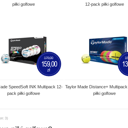
piłki golfowe
12-pack piłki golfowe
179,00
15
159,00
13
zł
Made SpeedSoft INK Multipack 12-
Taylor Made Distance+ Multipack
pack piłki golfowe
piłki golfowe
on: 3)