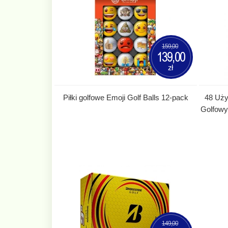
159,00
139,00
zł
Piłki golfowe Emoji Golf Balls 12-pack
48 Uż
Golfowy
149,00