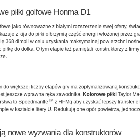
rowe piłki golfowe Honma D1
golfowe jako równoważne z białymi rozszerzenie swej oferty, ś
uje z kija do piłki olbrzymią część energii włożonej przez gra
się 368 dimpli w celu uzyskania maksymalnej powierzchni nośn
piłkę do dołka. O tym etapie też pamiętali konstruktorzy z fir
rze.
tym do większej liczby etapów gry ma zoptymalizowaną konstrukc
jest jeszcze wprawna ręka zawodnika.
Kolorowe piłki
Taylor Mad
TM
arstwa to Speedmantle
z HFMq aby uzyskać lepszy transfer en
mple w kształcie litery U. Redukują one opór powietrza, jednocz
ają nowe wyzwania dla konstruktorów