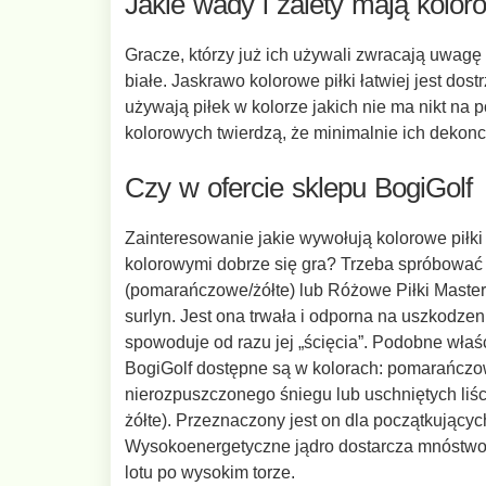
Jakie wady i zalety mają koloro
Gracze, którzy już ich używali zwracają uwagę 
białe. Jaskrawo kolorowe piłki łatwiej jest dos
używają piłek w kolorze jakich nie ma nikt na
kolorowych twierdzą, że minimalnie ich dekonc
Czy w ofercie sklepu BogiGolf 
Zainteresowanie jakie wywołują kolorowe piłki 
kolorowymi dobrze się gra? Trzeba spróbować 
(pomarańczowe/żółte) lub Różowe Piłki Maste
surlyn. Jest ona trwała i odporna na uszkodzen
spowoduje od razu jej „ścięcia”. Podobne właś
BogiGolf dostępne są w kolorach: pomarańczow
nierozpuszczonego śniegu lub uschniętych liści.
żółte). Przeznaczony jest on dla początkując
Wysokoenergetyczne jądro dostarcza mnóstwo ene
lotu po wysokim torze.