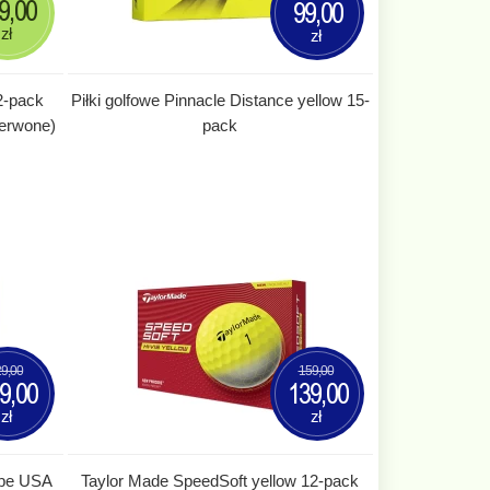
9,00
99,00
zł
zł
2-pack
Piłki golfowe Pinnacle Distance yellow 15-
erwone)
pack
9,00
159,00
9,00
139,00
zł
zł
ipe USA
Taylor Made SpeedSoft yellow 12-pack