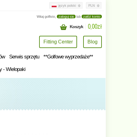
język polski
PLN
Witaj golfisto,
zaloguj się
lub
załóż konto
0,00zł
Koszyk
Fitting Center
Blog
tów
Serwis sprzętu
**Golfowe wyprzedaże**
y - Wielopaki