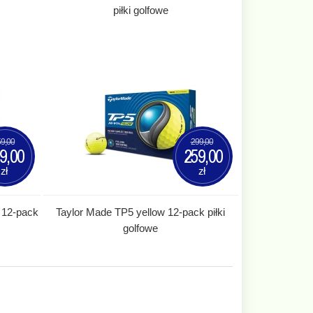
piłki golfowe
9,00
299,00
9,00
259,00
zł
zł
 12-pack
Taylor Made TP5 yellow 12-pack piłki
golfowe