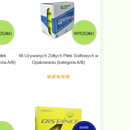
ZEDANO
WYPRZEDANO
łek
48 Używanych Żółtych Piłek Golfowych w
ria A/B)
Opakowaniu (kategoria A/B)
119,00