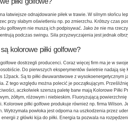
we piłki golfowe?
na łatwiejsze odnajdowanie piłek w trawie. W silnym słońcu lep
trzec przy słabym oświetleniu np. po zmierzchu. Krótszy czas po
 polu golfowym nie muszą ich podpisywać. Jako że nie ma rzecz
entrują podczas swingu. Siła przyzwyczajenia jest jednak olbrz
są kolorowe piłki golfowe?
golfowe dostrzegli producenci. Coraz więcej firm ma je w swojej
osobiście. Do pierwszych eksperymentów świetnie nadają się 
rs 12pack. Są to piłki dwuwarstwowe z wysokoenergetycznym 
ia. Z tego względu można polecić je początkującym. Prześliźnięci
ciwości, aczkolwiek szerszą paletę barw mają Kolorowe Piłki P
ym, żółtym, różowym i niebieskim. Fluoryzującą powierzchnię p
 Kolorowe piłki golfowe produkuje również np. firma Wilson. Jes
ych. Wytrzymała powłoka jest odporna na uszkodzenia przez u
rgii z główki kija do piłki. Energia ta pozwala na rozpędzenie