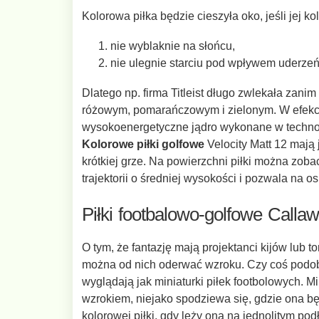
Kolorowa piłka będzie cieszyła oko, jeśli jej kol
nie wyblaknie na słońcu,
nie ulegnie starciu pod wpływem uderzeń 
Dlatego np. firma Titleist długo zwlekała zan
różowym, pomarańczowym i zielonym. W efekcie
wysokoenergetyczne jądro wykonane w technolo
Kolorowe piłki golfowe
Velocity Matt 12 mają
krótkiej grze. Na powierzchni piłki można zoba
trajektorii o średniej wysokości i pozwala na 
Piłki footbalowo-golfowe Cal
O tym, że fantazję mają projektanci kijów lub 
można od nich oderwać wzroku. Czy coś podobn
wyglądają jak miniaturki piłek footbolowych. M
wzrokiem, niejako spodziewa się, gdzie ona bę
kolorowej piłki, gdy leży ona na jednolitym po