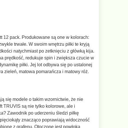
tt 12 pack. Produkowane są one w kolorach:
kle trwałe. W swoim wnętrzu piłki te kryją
ści natychmiast po zetknięciu z główką kija.
 prędkość, redukuje spin i zwiększa czucie w
ynamikę piłki. Jej lot odbywa się po ustalonej
towa zieleń, matowa pomarańcza i matowy róż.
ją się modele o takim wzornictwie, że nie
TRUVIS są nie tylko kolorowe, ale i
yka? Zawodnik po uderzeniu śledzi piłkę
ce pięciokąty znacząco poprawiają widoczność
robione z grafenu. Otoczone jest powłoką