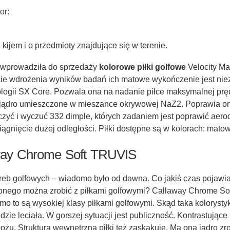
or:
kijem i o przedmioty znajdujące się w terenie.
im wprowadziła do sprzedaży
kolorowe piłki golfowe
Velocity Ma
 wdrożenia wyników badań ich matowe wykończenie jest niezwy
gii SX Core. Pozwala ona na nadanie piłce maksymalnej prędko
 jądro umieszczone w mieszance okrywowej NaZ2. Poprawia ona
czyć i wyczuć 332 dimple, których zadaniem jest poprawić aerod
osiągnięcie dużej odległości. Piłki dostępne są w kolorach: ma
laway Chrome Soft TRUVIS
toreb golfowych – wiadomo było od dawna. Co jakiś czas pojawia
ego można zrobić z piłkami golfowymi? Callaway Chrome Soft 
imo to są wysokiej klasy piłkami golfowymi. Skąd taka koloryst
dzie leciała. W gorszej sytuacji jest publiczność. Kontrastują
dłożu. Struktura wewnętrzna piłki też zaskakuje. Ma ona jądro z