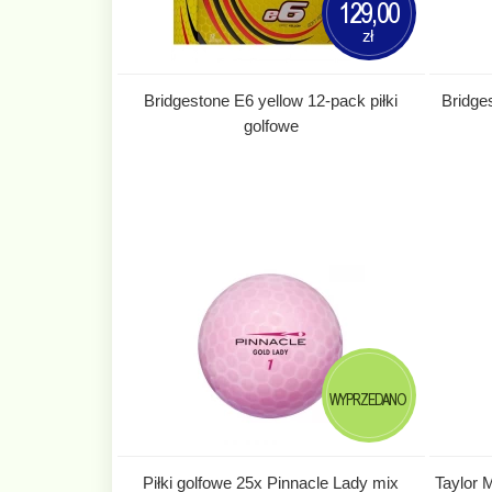
129,00
zł
Bridgestone E6 yellow 12-pack piłki
Bridge
golfowe
WYPRZEDANO
Piłki golfowe 25x Pinnacle Lady mix
Taylor 