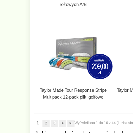
różowych A/B
229,00
209,00
zł
Taylor Made Tour Response Stripe
Taylor 
Multipack 12-pack piłki golfowe
1
Wyświetlono 1 do 16 z 44 (liczba str
2
3
>
>|