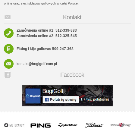
online oraz sieci sklepów golfowych w całej Polsce.
Kontakt
Zamówienia online #1: 512-339-383
Zamówienia online #2: 512-325-545
Fitting i kije golfowe: 509-247-368
kontakt@bogigolf.com.pl
Facebook