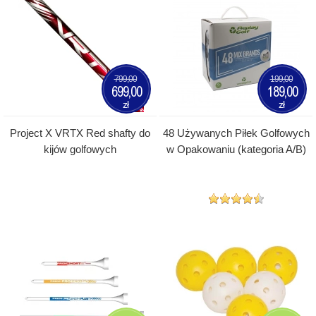
799,00
199,00
699,00
189,00
zł
zł
Project X VRTX Red shafty do
48 Używanych Piłek Golfowych
kijów golfowych
w Opakowaniu (kategoria A/B)