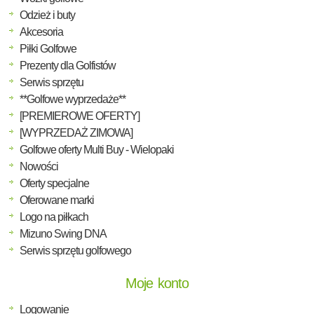
Odzież i buty
Akcesoria
Piłki Golfowe
Prezenty dla Golfistów
Serwis sprzętu
**Golfowe wyprzedaże**
[PREMIEROWE OFERTY]
[WYPRZEDAŻ ZIMOWA]
Golfowe oferty Multi Buy - Wielopaki
Nowości
Oferty specjalne
Oferowane marki
Logo na piłkach
Mizuno Swing DNA
Serwis sprzętu golfowego
Moje konto
Logowanie