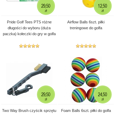
29,50
12,50
zł
zł
Pride Golf Tees PTS różne
Airflow Balls 6szt. piłki
długości do wyboru (duża
treningowe do golfa
paczka) kołeczki do gry w golfa
29,50
24,50
zł
zł
Two Way Brush czyścik sprzętu
Foam Balls 6szt. piłki do golfa