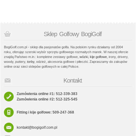
Sklep Golfowy BogiGolf
BogiGolf.com.pl - sklep dla pasjonatów golfa. Na polskim rynku działamy od 2004
roku, oferując szeroki wybór sprzętu golfowego rozmaitych marek. W naszej ofercie
znajdą Państwo m.in.: kompletne zestawy golfowe,
wózki
,
kije golfowe
, irony, drivery,
woody, puttery,
torby
, odzież, akcesoria golfowe i piłeczki. Zapraszamy do zakupów
online oraz sieci sklepów golfowych w całej Polsce.
Kontakt
Zamówienia online #1: 512-339-383
Zamówienia online #2: 512-325-545
Fitting i kije golfowe: 509-247-368
kontakt@bogigolf.com.pl