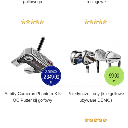
golfowego
treningowe
2 599,00
99,00
2 349,00
zł
zł
Scotty Cameron Phantom X 5
Pojedyncze irony (kije golfowe
OC Putter kij golfowy
używane DEMO)