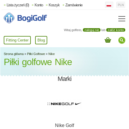
Lista życzeń (0)
Konto
Koszyk
Zamówienie
PLN
Witaj golfisto,
zaloguj się
lub
załóż konto
Fitting Center
Blog
Strona główna
»
Piłki Golfowe
»
Nike
Piłki golfowe Nike
Marki
Nike Golf