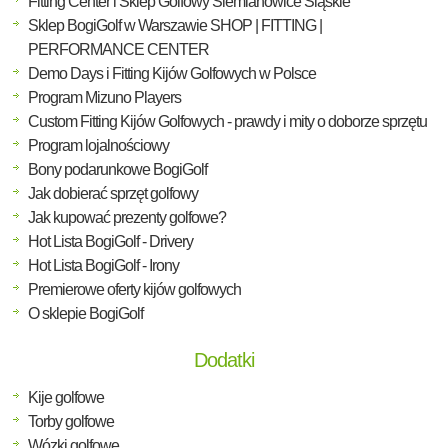
Fitting Center i Sklep Golfowy Siemianowice Śląskie
Sklep BogiGolf w Warszawie SHOP | FITTING |
PERFORMANCE CENTER
Demo Days i Fitting Kijów Golfowych w Polsce
Program Mizuno Players
Custom Fitting Kijów Golfowych - prawdy i mity o doborze sprzętu
Program lojalnościowy
Bony podarunkowe BogiGolf
Jak dobierać sprzęt golfowy
Jak kupować prezenty golfowe?
Hot Lista BogiGolf - Drivery
Hot Lista BogiGolf - Irony
Premierowe oferty kijów golfowych
O sklepie BogiGolf
Dodatki
Kije golfowe
Torby golfowe
Wózki golfowe