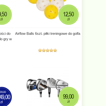
9,50
12,50
zł
zł
ości do
Airflow Balls 6szt. piłki treningowe do golfa
do gry w
99,00
99,00
49,00
zł
zł