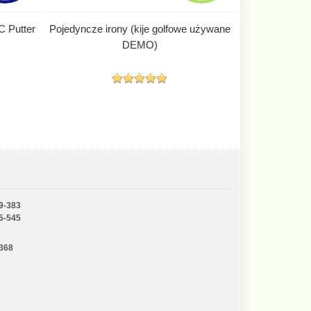
 Putter
Pojedyncze irony (kije golfowe używane
DEMO)
9-383
5-545
-368