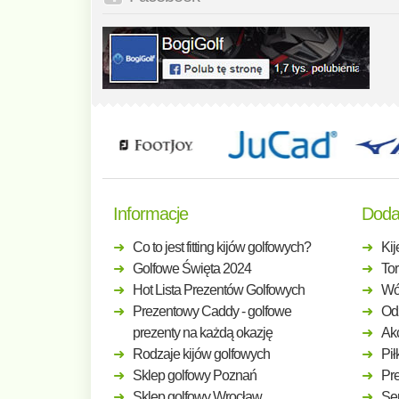
Informacje
Doda
Co to jest fitting kijów golfowych?
Kij
Golfowe Święta 2024
Tor
Hot Lista Prezentów Golfowych
Wó
Prezentowy Caddy - golfowe
Odz
prezenty na każdą okazję
Ak
Rodzaje kijów golfowych
Pił
Sklep golfowy Poznań
Pre
Sklep golfowy Wrocław
Ser