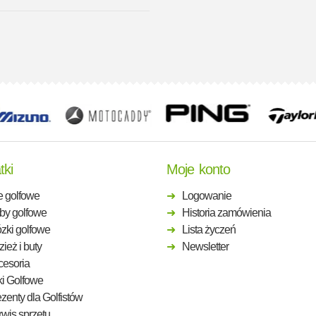
tki
Moje konto
e golfowe
Logowanie
by golfowe
Historia zamówienia
zki golfowe
Lista życzeń
ież i buty
Newsletter
cesoria
ki Golfowe
zenty dla Golfistów
wis sprzętu