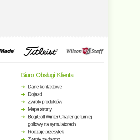
Biuro Obsługi Klienta
Dane kontaktowe
Dojazd
Zwroty produktów
Mapa strony
BogiGolf Winter Challenge turniej
golfowy na symulatorach
Rodzaje przesyłek
Zwroty za darmo