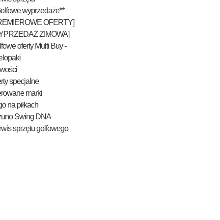
Golfowe wyprzedaże**
REMIEROWE OFERTY]
YPRZEDAŻ ZIMOWA]
fowe oferty Multi Buy -
elopaki
wości
rty specjalne
erowane marki
o na piłkach
zuno Swing DNA
wis sprzętu golfowego