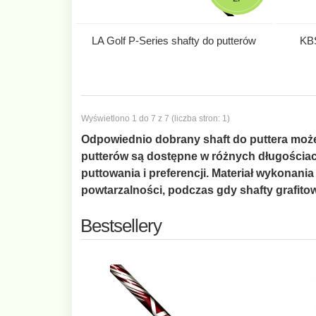
LA Golf P-Series shafty do putterów
KBS
Wyświetlono 1 do 7 z 7 (liczba stron: 1)
Odpowiednio dobrany shaft do puttera może 
putterów są dostępne w różnych długościac
puttowania i preferencji. Materiał wykonani
powtarzalności, podczas gdy shafty grafito
Bestsellery