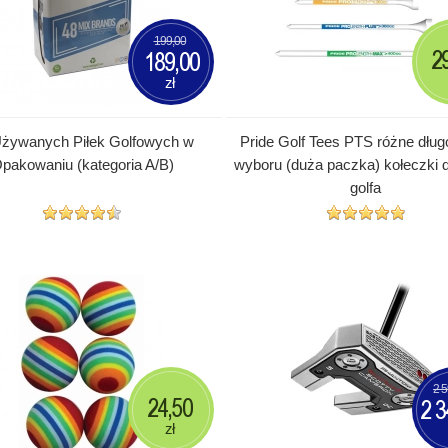
199,00
2
189,00
zł
Używanych Piłek Golfowych w
Pride Golf Tees PTS różne dług
pakowaniu (kategoria A/B)
wyboru (duża paczka) kołeczki 
golfa
2 5
24,50
2 3
zł