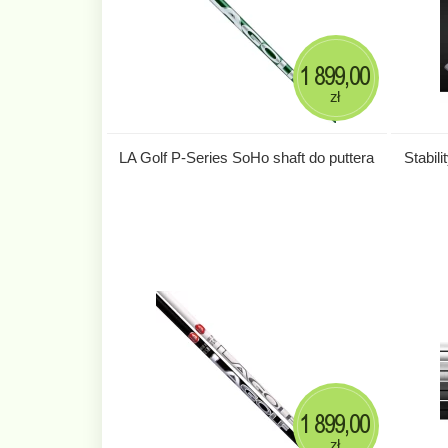
1 899,00
zł
LA Golf P-Series SoHo shaft do puttera
Stabil
1 899,00
zł