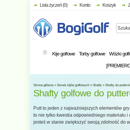
Lista życzeń (0)
Konto
Koszyk
Kije golfowe
Torby golfowe
Wózki gol
[PREMIER
Strona główna
»
Serwis kijów golfowych
»
Shafty
»
Shafty do putter
Shafty golfowe do putte
Putt to jeden z najważniejszych elementów gry
to nie tylko kwestia odpowiedniego materiału i
jesteś w stanie zwiększyć swoją zdolność do 