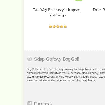
Two Way Brush czyścik sprzętu
Foam Bal
golfowego
Sklep Golfowy BogiGolf
BogiGolf.com.pl - sklep dla pasjonatów golfa. Na polskim rynku dzia
sprzętu golfowego rozmaitych marek. W naszej ofercie znajdą Państ
wózki
,
kije golfowe
, irony, drivery, woody, puttery,
torby
, odzież, akce
zakupów online oraz sieci sklepów golfowych w całej Polsce.
Facebook