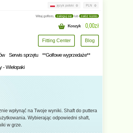
język polski
PLN
Witaj golfisto,
zaloguj się
lub
załóż konto
0,00zł
Koszyk
Fitting Center
Blog
tów
Serwis sprzętu
**Golfowe wyprzedaże**
y - Wielopaki
znie wpłynąć na Twoje wyniki. Shaft do puttera
t użytkowania. Wybierając odpowiedni shaft,
ki w grze.