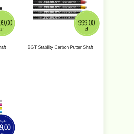
99,00
999,00
zł
zł
aft
BGT Stability Carbon Putter Shaft
9,00
9,00
zł