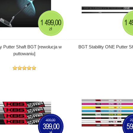
1 499,00
1 4
zł
ity Putter Shaft BGT [rewolucja w
BGT Stability ONE Putter Sh
puttowaniu]
499,00
79
399,00
59
zł