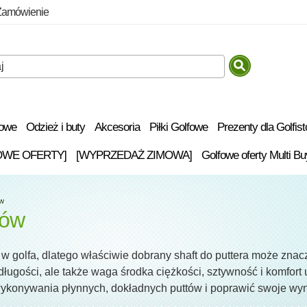
Zamówienie
fowe
Odzież i buty
Akcesoria
Piłki Golfowe
Prezenty dla Golfis
OWE OFERTY]
[WYPRZEDAŻ ZIMOWA]
Golfowe oferty Multi Bu
ów
rów
 w golfa, dlatego właściwie dobrany shaft do puttera może znac
 długości, ale także waga środka ciężkości, sztywność i komfor
wykonywania płynnych, dokładnych puttów i poprawić swoje wyni