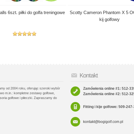
ls 6szt. piłki do golfa treningowe
Scotty Cameron Phantom X 5 OC
kij golfowy
Kontakt
łamy od 2004 roku, oferując szeroki wybór
Zamówienia online #1: 512-33
wo m.in.: kompletne zestawy golfowe,
Zamówienia online #2: 512-32
soria golfowe i piłeczki. Zapraszamy do
Fitting i kije golfowe: 509-247
kontakt@bogigolf.com.pl