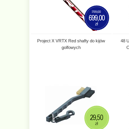
799,00
699,00
zł
Project X VRTX Red shafty do kijów
48 
golfowych
O
29,50
zł