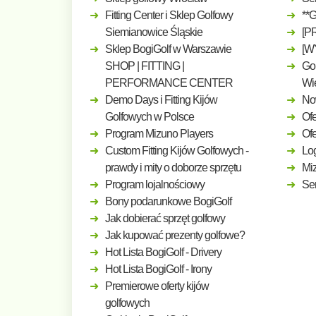
Fitting Center i Sklep Golfowy
**
Siemianowice Śląskie
[P
Sklep BogiGolf w Warszawie
[W
SHOP | FITTING |
Gol
PERFORMANCE CENTER
Wi
Demo Days i Fitting Kijów
No
Golfowych w Polsce
Ofe
Program Mizuno Players
Of
Custom Fitting Kijów Golfowych -
Log
prawdy i mity o doborze sprzętu
Mi
Program lojalnościowy
Ser
Bony podarunkowe BogiGolf
Jak dobierać sprzęt golfowy
Jak kupować prezenty golfowe?
Hot Lista BogiGolf - Drivery
Hot Lista BogiGolf - Irony
Premierowe oferty kijów
golfowych