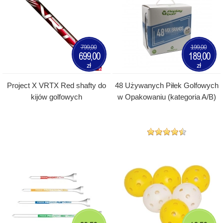
799,00
199,00
699,00
189,00
zł
zł
Project X VRTX Red shafty do
48 Używanych Piłek Golfowych
kijów golfowych
w Opakowaniu (kategoria A/B)