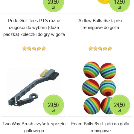
29,50
12,50
zł
zł
Pride Golf Tees PTS różne
Airflow Balls 6szt. piłki
długości do wyboru (duża
treningowe do golfa
paczka) kołeczki do gry w golfa
29,50
24,50
zł
zł
Two Way Brush czyścik sprzętu
Foam Balls 6szt. piłki do golfa
golfowego
treningowe