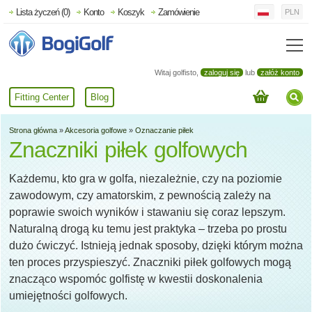
Lista życzeń (0)
Konto
Koszyk
Zamówienie
PLN
Witaj golfisto,
zaloguj się
lub
załóż konto
Fitting Center
Blog
Strona główna
»
Akcesoria golfowe
»
Oznaczanie piłek
Znaczniki piłek golfowych
Każdemu, kto gra w golfa, niezależnie, czy na poziomie
zawodowym, czy amatorskim, z pewnością zależy na
poprawie swoich wyników i stawaniu się coraz lepszym.
Naturalną drogą ku temu jest praktyka – trzeba po prostu
dużo ćwiczyć. Istnieją jednak sposoby, dzięki którym można
ten proces przyspieszyć. Znaczniki piłek golfowych mogą
znacząco wspomóc golfistę w kwestii doskonalenia
umiejętności golfowych.