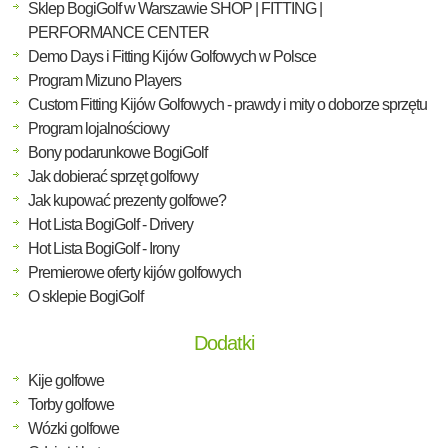
Sklep BogiGolf w Warszawie SHOP | FITTING |
PERFORMANCE CENTER
Demo Days i Fitting Kijów Golfowych w Polsce
Program Mizuno Players
Custom Fitting Kijów Golfowych - prawdy i mity o doborze sprzętu
Program lojalnościowy
Bony podarunkowe BogiGolf
Jak dobierać sprzęt golfowy
Jak kupować prezenty golfowe?
Hot Lista BogiGolf - Drivery
Hot Lista BogiGolf - Irony
Premierowe oferty kijów golfowych
O sklepie BogiGolf
Dodatki
Kije golfowe
Torby golfowe
Wózki golfowe