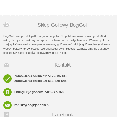
Sklep Golfowy BogiGolf
BogiGolf.com.pl - sklep dla pasjonatów golfa. Na polskim rynku działamy od 2004
roku, oferując szeroki wybór sprzętu golfowego rozmaitych marek. W naszej ofercie
znajdą Państwo m.in.: kompletne zestawy golfowe,
wózki
,
kije golfowe
, irony, drivery,
woody, puttery,
torby
, odzież, akcesoria golfowe i piłeczki. Zapraszamy do zakupów
online oraz sieci sklepów golfowych w całej Polsce.
Kontakt
Zamówienia online #1: 512-339-383
Zamówienia online #2: 512-325-545
Fitting i kije golfowe: 509-247-368
kontakt@bogigolf.com.pl
Facebook