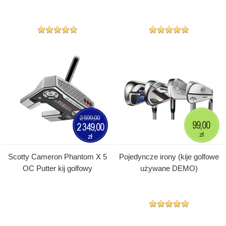
2 599,00
99,00
2 349,00
zł
zł
Scotty Cameron Phantom X 5
Pojedyncze irony (kije golfowe
OC Putter kij golfowy
używane DEMO)