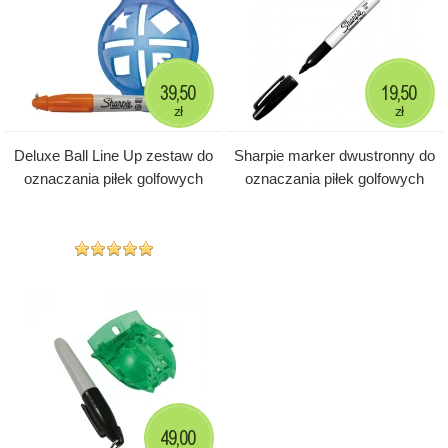
39,50
19,50
zł
zł
Deluxe Ball Line Up zestaw do
Sharpie marker dwustronny do
oznaczania piłek golfowych
oznaczania piłek golfowych
49,00