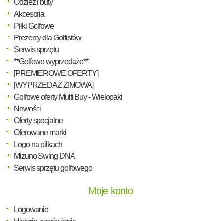
Odzież i buty
Akcesoria
Piłki Golfowe
Prezenty dla Golfistów
Serwis sprzętu
**Golfowe wyprzedaże**
[PREMIEROWE OFERTY]
[WYPRZEDAŻ ZIMOWA]
Golfowe oferty Multi Buy - Wielopaki
Nowości
Oferty specjalne
Oferowane marki
Logo na piłkach
Mizuno Swing DNA
Serwis sprzętu golfowego
Moje konto
Logowanie