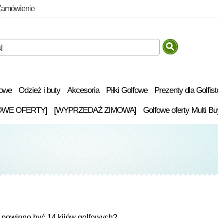
Zamówienie
fowe
Odzież i buty
Akcesoria
Piłki Golfowe
Prezenty dla Golfis
OWE OFERTY]
[WYPRZEDAŻ ZIMOWA]
Golfowe oferty Multi Bu
fa powinno być 14 kijów golfowych?