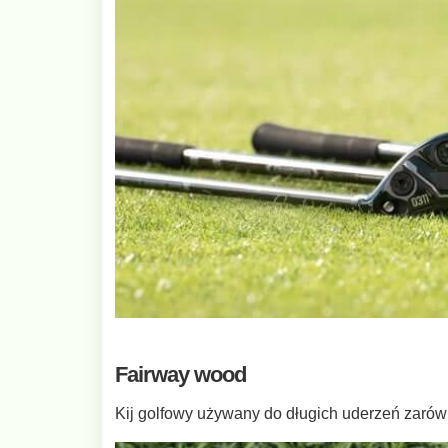
Fairway wood
Kij golfowy używany do długich uderzeń zarówno