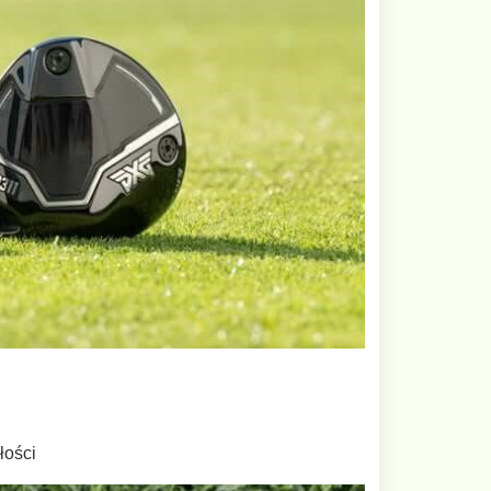
łości