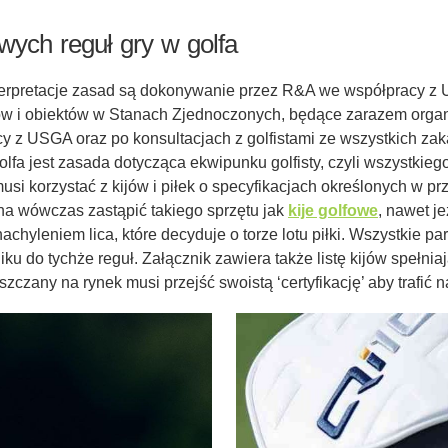
ych reguł gry w golfa
interpretacje zasad są dokonywanie przez R&A we współpracy z 
bów i obiektów w Stanach Zjednoczonych, będące zarazem org
 z USGA oraz po konsultacjach z golfistami ze wszystkich zak
golfa jest zasada dotycząca ekwipunku golfisty, czyli wszystk
i korzystać z kijów i piłek o specyfikacjach określonych w prz
na wówczas zastąpić takiego sprzętu jak
kije golfowe
, nawet je
achyleniem lica, które decyduje o torze lotu piłki. Wszystkie p
ku do tychże reguł. Załącznik zawiera także listę kijów spełn
czany na rynek musi przejść swoistą ‘certyfikację’ aby trafić n