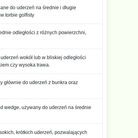
ane do uderzeń na średnie i długie
 torbie golfisty
dnie odległości z różnych powierzchni,
 uderzeń wokół lub w bliskiej odległości
askiem czy wysoka trawa.
y głównie do uderzeń z bunkra oraz
nd wedge, używany do uderzeń na średnie
kich, krótkich uderzeń, pozwalających