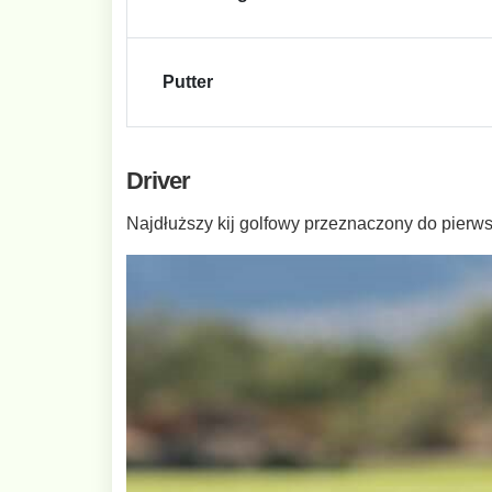
Putter
Driver
Najdłuższy kij golfowy przeznaczony do pierw