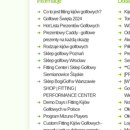
Informacje
Doda
Co to jest fitting kijów golfowych?
Kij
Golfowe Święta 2024
Tor
Hot Lista Prezentów Golfowych
Wó
Prezentowy Caddy - golfowe
Odz
prezenty na każdą okazję
Ak
Rodzaje kijów golfowych
Pił
Sklep golfowy Poznań
Pre
Sklep golfowy Wrocław
Ser
Fitting Center i Sklep Golfowy
**
Siemianowice Śląskie
[P
Sklep BogiGolf w Warszawie
[W
SHOP | FITTING |
Gol
PERFORMANCE CENTER
Wi
Demo Days i Fitting Kijów
No
Golfowych w Polsce
Ofe
Program Mizuno Players
Of
Custom Fitting Kijów Golfowych -
Log