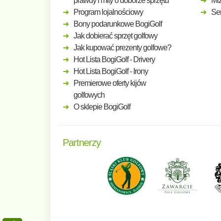
prawdy i mity o doborze sprzętu
Mi
Program lojalnościowy
Ser
Bony podarunkowe BogiGolf
Jak dobierać sprzęt golfowy
Jak kupować prezenty golfowe?
Hot Lista BogiGolf - Drivery
Hot Lista BogiGolf - Irony
Premierowe oferty kijów
golfowych
O sklepie BogiGolf
Partnerzy