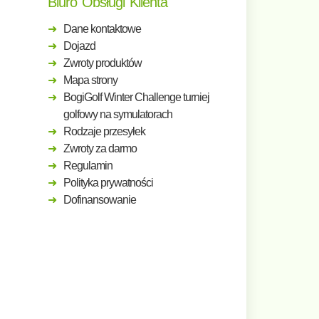
Biuro Obsługi Klienta
Dane kontaktowe
Dojazd
Zwroty produktów
Mapa strony
BogiGolf Winter Challenge turniej
golfowy na symulatorach
Rodzaje przesyłek
Zwroty za darmo
Regulamin
Polityka prywatności
Dofinansowanie