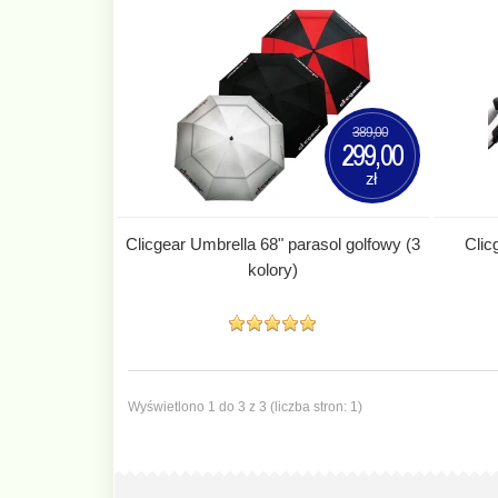
389,00
299,00
zł
Clicgear Umbrella 68" parasol golfowy (3
Clic
kolory)
Wyświetlono 1 do 3 z 3 (liczba stron: 1)