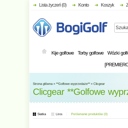
Lista życzeń (0)
Konto
Koszyk
Kije golfowe
Torby golfowe
Wózki gol
[PREMIER
Strona główna
»
**Golfowe wyprzedaże**
»
Clicgear
Clicgear **Golfowe wypr
Siatka
Lista
Porównanie produktów (0)