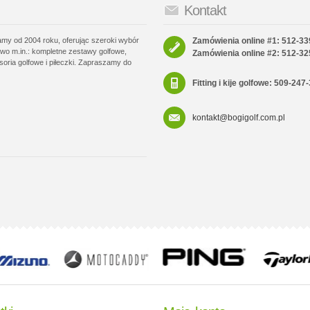
Kontakt
łamy od 2004 roku, oferując szeroki wybór
Zamówienia online #1: 512-33
wo m.in.: kompletne zestawy golfowe,
Zamówienia online #2: 512-32
soria golfowe i piłeczki. Zapraszamy do
Fitting i kije golfowe: 509-247
kontakt@bogigolf.com.pl