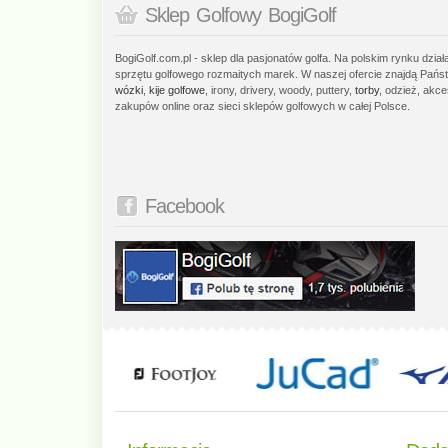
Sklep Golfowy BogiGolf
BogiGolf.com.pl - sklep dla pasjonatów golfa. Na polskim rynku dzia
sprzętu golfowego rozmaitych marek. W naszej ofercie znajdą Państ
wózki
,
kije golfowe
, irony, drivery, woody, puttery,
torby
, odzież, akce
zakupów online oraz sieci sklepów golfowych w całej Polsce.
Facebook