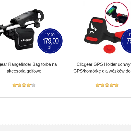
199,00
1
179,00
7
zł
gear Rangefinder Bag torba na
Clicgear GPS Holder uchwy
akcesoria golfowe
GPS/komórkę dla wózków do 