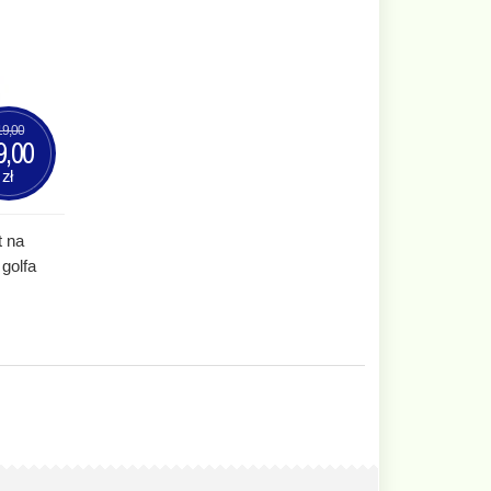
19,00
9,00
zł
t na
golfa