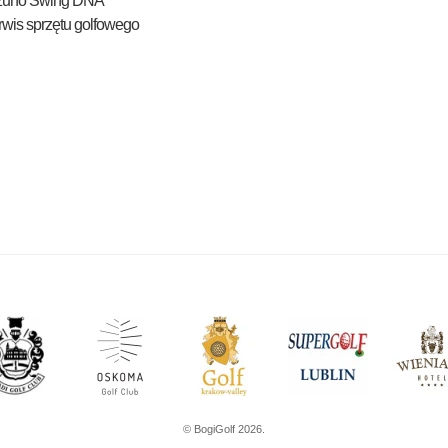
zuno Swing DNA
wis sprzętu golfowego
© BogiGolf 2026.