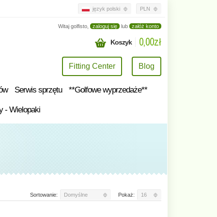
język polski
PLN
Witaj golfisto,
zaloguj się
lub
załóż konto
0,00zł
Koszyk
Fitting Center
Blog
tów
Serwis sprzętu
**Golfowe wyprzedaże**
y - Wielopaki
Sortowanie:
Domyślne
Pokaż:
16