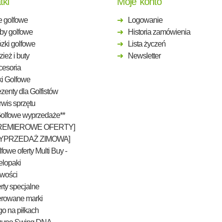
tki
Moje konto
e golfowe
Logowanie
by golfowe
Historia zamówienia
zki golfowe
Lista życzeń
ież i buty
Newsletter
cesoria
ki Golfowe
zenty dla Golfistów
wis sprzętu
Golfowe wyprzedaże**
REMIEROWE OFERTY]
YPRZEDAŻ ZIMOWA]
fowe oferty Multi Buy -
elopaki
wości
rty specjalne
erowane marki
o na piłkach