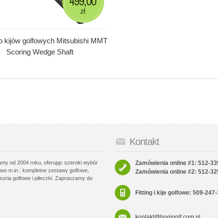
499,00
zł
o kijów golfowych Mitsubishi MMT
Scoring Wedge Shaft
Kontakt
łamy od 2004 roku, oferując szeroki wybór
Zamówienia online #1: 512-33
wo m.in.: kompletne zestawy golfowe,
Zamówienia online #2: 512-32
soria golfowe i piłeczki. Zapraszamy do
Fitting i kije golfowe: 509-247
kontakt@bogigolf.com.pl