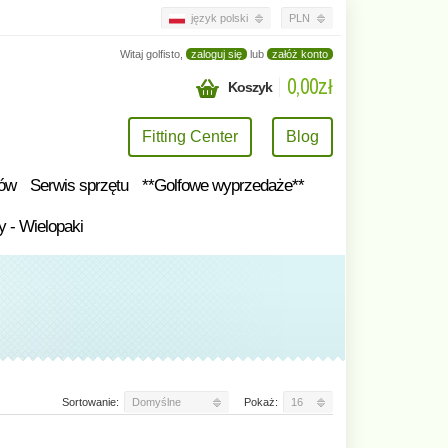
język polski
PLN
Witaj golfisto,
zaloguj się
lub
załóż konto
0,00zł
Koszyk
Fitting Center
Blog
tów
Serwis sprzętu
**Golfowe wyprzedaże**
y - Wielopaki
Sortowanie:
Domyślne
Pokaż:
16