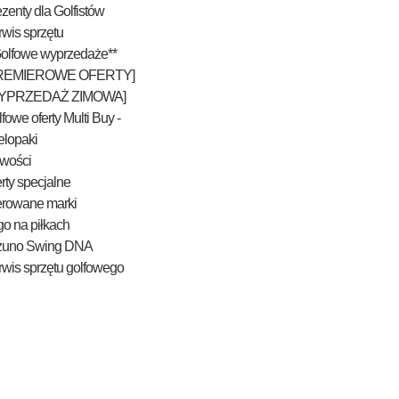
zenty dla Golfistów
wis sprzętu
Golfowe wyprzedaże**
REMIEROWE OFERTY]
YPRZEDAŻ ZIMOWA]
fowe oferty Multi Buy -
elopaki
wości
rty specjalne
erowane marki
o na piłkach
zuno Swing DNA
wis sprzętu golfowego