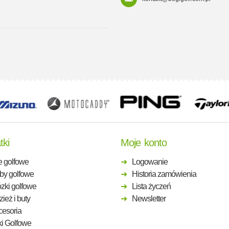
tki
Moje konto
e golfowe
Logowanie
by golfowe
Historia zamówienia
zki golfowe
Lista życzeń
ież i buty
Newsletter
cesoria
ki Golfowe