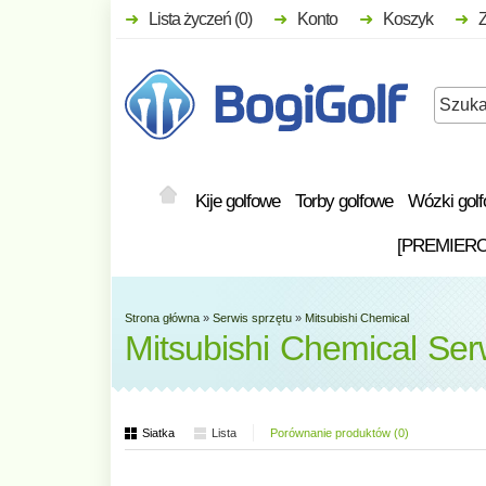
Lista życzeń (0)
Konto
Koszyk
Kije golfowe
Torby golfowe
Wózki gol
[PREMIER
Strona główna
»
Serwis sprzętu
»
Mitsubishi Chemical
Mitsubishi Chemical Ser
Siatka
Lista
Porównanie produktów (0)