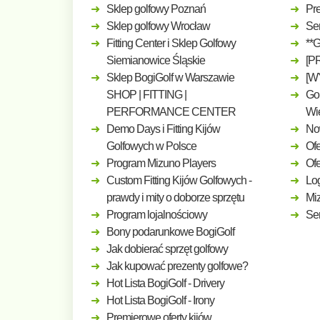
Sklep golfowy Poznań
Pre
Sklep golfowy Wrocław
Ser
Fitting Center i Sklep Golfowy
**
Siemianowice Śląskie
[P
Sklep BogiGolf w Warszawie
[W
SHOP | FITTING |
Gol
PERFORMANCE CENTER
Wi
Demo Days i Fitting Kijów
No
Golfowych w Polsce
Ofe
Program Mizuno Players
Of
Custom Fitting Kijów Golfowych -
Log
prawdy i mity o doborze sprzętu
Mi
Program lojalnościowy
Ser
Bony podarunkowe BogiGolf
Jak dobierać sprzęt golfowy
Jak kupować prezenty golfowe?
Hot Lista BogiGolf - Drivery
Hot Lista BogiGolf - Irony
Premierowe oferty kijów