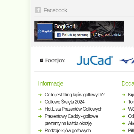
Facebook
Informacje
Doda
Co to jest fitting kijów golfowych?
Kij
Golfowe Święta 2024
Tor
Hot Lista Prezentów Golfowych
Wó
Prezentowy Caddy - golfowe
Odz
prezenty na każdą okazję
Ak
Rodzaje kijów golfowych
Pił