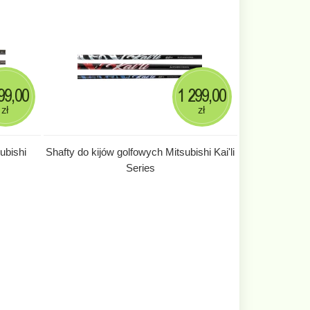
99,00
1 299,00
zł
zł
ubishi
Shafty do kijów golfowych Mitsubishi Kai'li
Series