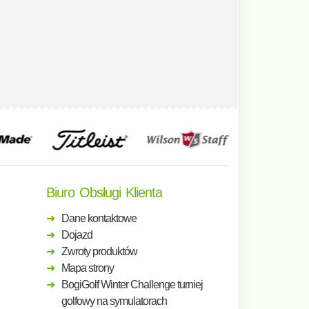
Biuro Obsługi Klienta
Dane kontaktowe
Dojazd
Zwroty produktów
Mapa strony
BogiGolf Winter Challenge turniej
golfowy na symulatorach