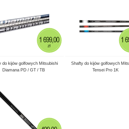
1 699,00
1 6
zł
y do kijów golfowych Mitsubishi
Shafty do kijów golfowych Mits
Diamana PD / GT / TB
Tensei Pro 1K