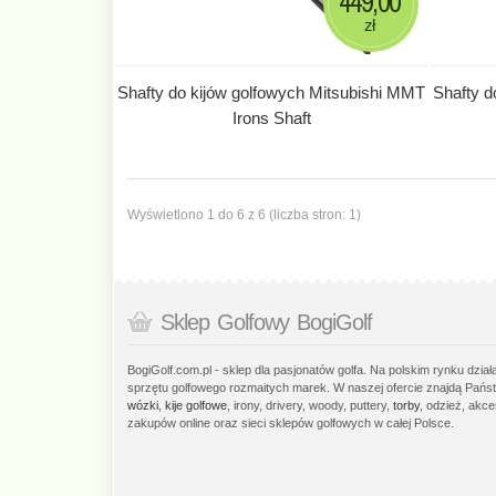
449,00
zł
Shafty do kijów golfowych Mitsubishi MMT
Shafty d
Irons Shaft
Wyświetlono 1 do 6 z 6 (liczba stron: 1)
Sklep Golfowy BogiGolf
BogiGolf.com.pl - sklep dla pasjonatów golfa. Na polskim rynku dzia
sprzętu golfowego rozmaitych marek. W naszej ofercie znajdą Państ
wózki
,
kije golfowe
, irony, drivery, woody, puttery,
torby
, odzież, akce
zakupów online oraz sieci sklepów golfowych w całej Polsce.