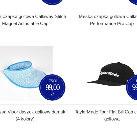
czapka golfowa Callaway Stitch
Męska czapka golfowa Call
Magnet Adjustable Cap
Performance Pro Cap
175,00
11
99,00
9
zł
yssa Visor daszek golfowy damski
TaylorMade Tour Flat Bill Cap 
(4 kolory)
golfowa