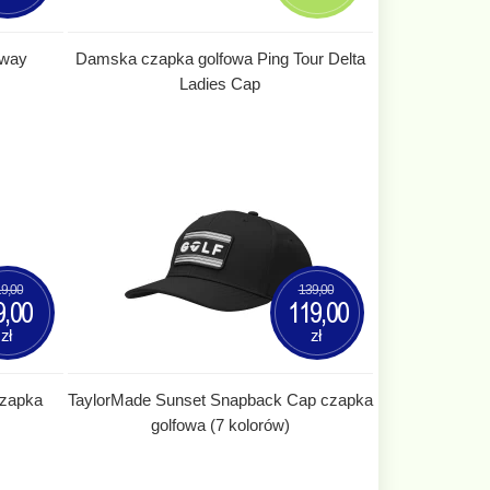
away
Damska czapka golfowa Ping Tour Delta
Ladies Cap
9,00
139,00
9,00
119,00
zł
zł
czapka
TaylorMade Sunset Snapback Cap czapka
golfowa (7 kolorów)