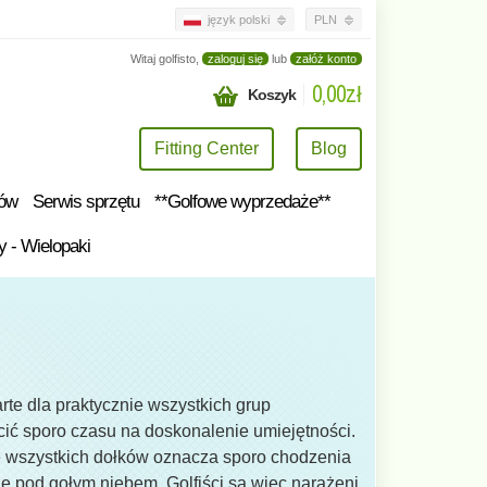
język polski
PLN
Witaj golfisto,
zaloguj się
lub
załóż konto
0,00zł
Koszyk
Fitting Center
Blog
tów
Serwis sprzętu
**Golfowe wyprzedaże**
y - Wielopaki
arte dla praktycznie wszystkich grup
cić sporo czasu na doskonalenie umiejętności.
enie wszystkich dołków oznacza sporo chodzenia
się pod gołym niebem. Golfiści są więc narażeni