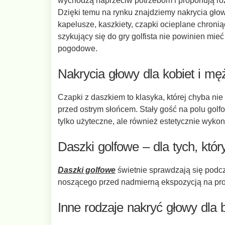
wychodzą naprzeciw potrzebom i proponują róż
Dzięki temu na rynku znajdziemy nakrycia głow
kapelusze, kaszkiety, czapki ocieplane chroni
szykujący się do gry golfista nie powinien mi
pogodowe.
Nakrycia głowy dla kobiet i mę
Czapki z daszkiem to klasyka, której chyba ni
przed ostrym słońcem. Stały gość na polu golf
tylko użyteczne, ale również estetycznie wyko
Daszki golfowe – dla tych, któ
Daszki golfowe
świetnie sprawdzają się podc
noszącego przed nadmierną ekspozycją na prom
Inne rodzaje nakryć głowy dla 