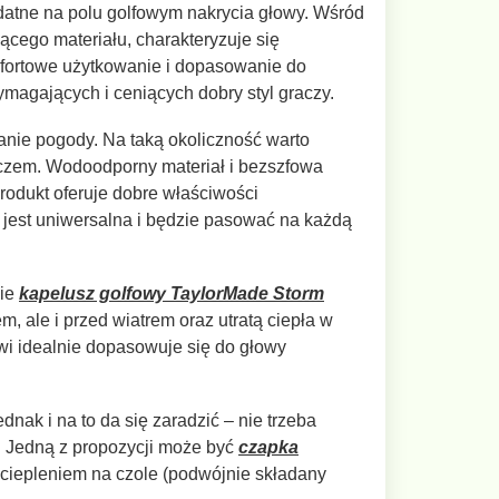
datne na polu golfowym nakrycia głowy. Wśród
cego materiału, charakteryzuje się
mfortowe użytkowanie i dopasowanie do
ymagających i ceniących dobry styl graczy.
anie pogody. Na taką okoliczność warto
zczem. Wodoodporny materiał i bezszfowa
rodukt oferuje dobre właściwości
 jest uniwersalna i będzie pasować na każdą
cie
kapelusz golfowy TaylorMade Storm
, ale i przed wiatrem oraz utratą ciepła w
owi idealnie dopasowuje się do głowy
nak i na to da się zaradzić – nie trzeba
. Jedną z propozycji może być
czapka
ociepleniem na czole (podwójnie składany