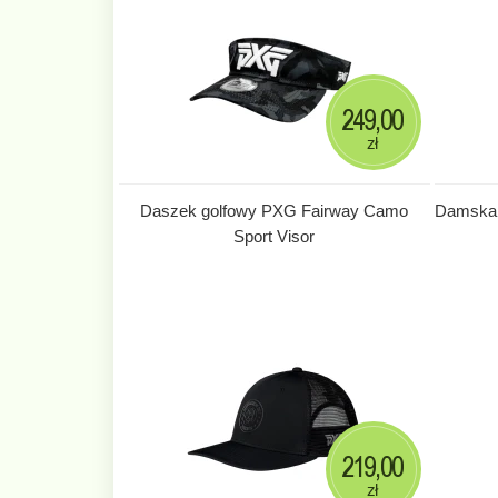
249,00
zł
Daszek golfowy PXG Fairway Camo
Damska 
Sport Visor
219,00
zł