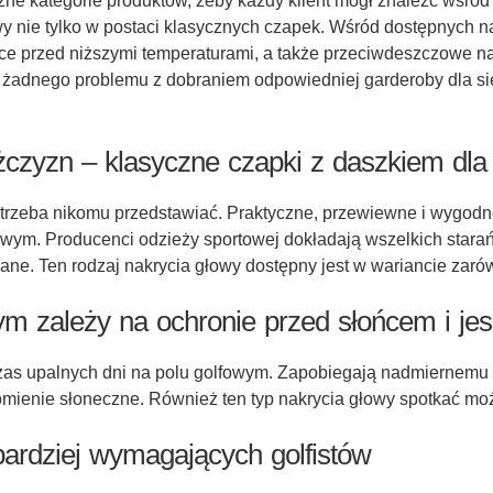
ne kategorie produktów, żeby każdy klient mógł znaleźć wśród 
y nie tylko w postaci klasycznych czapek. Wśród dostępnych n
ące przed niższymi temperaturami, a także przeciwdeszczowe na
eć żadnego problemu z dobraniem odpowiedniej garderoby dla s
żczyzn – klasyczne czapki z daszkiem dla 
e trzeba nikomu przedstawiać. Praktyczne, przewiewne i wygodn
owym. Producenci odzieży sportowej dokładają wszelkich starań
nane. Ten rodzaj nakrycia głowy dostępny jest w wariancie zar
rym zależy na ochronie przed słońcem i j
zas upalnych dni na polu golfowym. Zapobiegają nadmiernemu p
ienie słoneczne. Również ten typ nakrycia głowy spotkać moż
bardziej wymagających golfistów