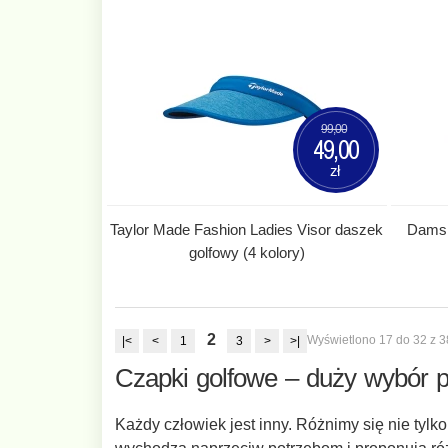
99,00
49,00
zł
Taylor Made Fashion Ladies Visor daszek
Damsk
golfowy (4 kolory)
2
Wyświetlono 17 do 32 z 38 
|<
<
1
3
>
>|
Czapki golfowe – duży wybór pr
Każdy człowiek jest inny. Różnimy się nie tylk