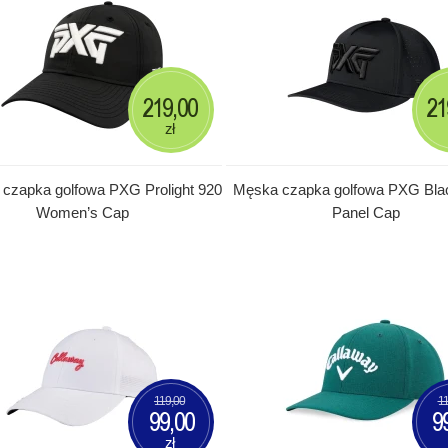
219,00
21
zł
czapka golfowa PXG Prolight 920
Męska czapka golfowa PXG Blac
Women’s Cap
Panel Cap
119,00
11
99,00
9
zł