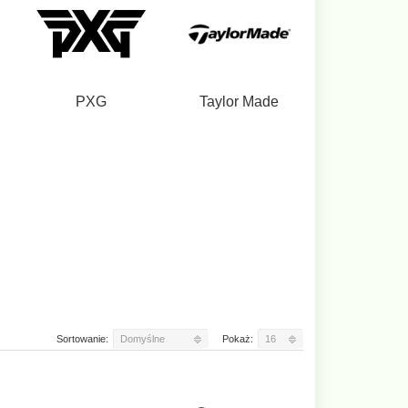
PXG
Taylor Made
Sortowanie:
Domyślne
Pokaż:
16