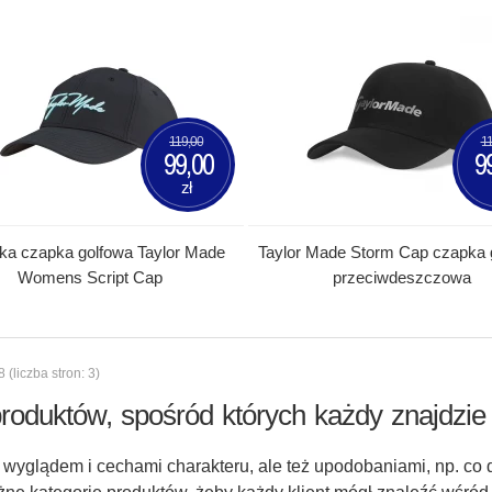
119,00
11
99,00
9
zł
a czapka golfowa Taylor Made
Taylor Made Storm Cap czapka 
Womens Script Cap
przeciwdeszczowa
(liczba stron: 3)
oduktów, spośród których każdy znajdzie 
o wyglądem i cechami charakteru, ale też upodobaniami, np. co 