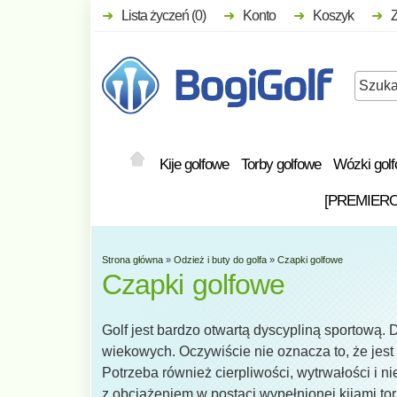
Lista życzeń (0)
Konto
Koszyk
Kije golfowe
Torby golfowe
Wózki gol
[PREMIER
Strona główna
»
Odzież i buty do golfa
»
Czapki golfowe
Czapki golfowe
Golf jest bardzo otwartą dyscypliną sportową. D
wiekowych. Oczywiście nie oznacza to, że jest
Potrzeba również cierpliwości, wytrwałości i n
z obciążeniem w postaci wypełnionej kijami tor