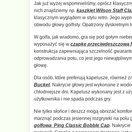
Jak już wyżej wspomnieliśmy, oprócz klasyczn
nich znajdziemy np.
kaszkiet Wilson Staff Cl
klasycznym wyglądem w stylu retro. Jego wypr
obwodu głowy golfisty. Opatrzony dyskretnym l
W golfa, jak wiadomo, gra się pod gołym niebe
wyposażyć się w
czapkę przeciwdeszczową M
konstrukcja zapewniająca szczelność gwarantuj
odprowadzania potu, co jest jego niewątpliwy
głowę.
Dla osób, które preferują kapelusze, również 
Bucket
. Nakrycie głowy jest wykonane z wodoo
chłodniejsze dni. Kapelusz wykonany jest z uż
użytkownika i nie spada podczas gry.
Nie tylko słońce i deszcz mogą obniżać komfort
marznąć podczas jesiennej rozgrywki na polu 
golfowa Ping Classic Bobble Cap
. Nakrycie