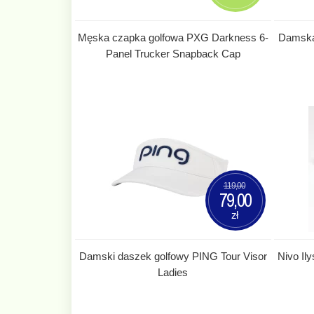
Męska czapka golfowa PXG Darkness 6-
Damska 
Panel Trucker Snapback Cap
119,00
79,00
zł
Damski daszek golfowy PING Tour Visor
Nivo Il
Ladies