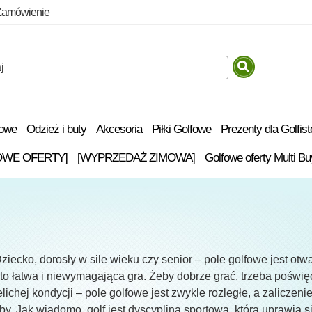
Zamówienie
fowe
Odzież i buty
Akcesoria
Piłki Golfowe
Prezenty dla Golfis
OWE OFERTY]
[WYPRZEDAŻ ZIMOWA]
Golfowe oferty Multi Bu
ziecko, dorosły w sile wieku czy senior – pole golfowe jest otw
 to łatwa i niewymagająca gra. Żeby dobrze grać, trzeba poświę
ielichej kondycji – pole golfowe jest zwykle rozległe, a zalicz
by. Jak wiadomo, golf jest dyscypliną sportową, którą uprawia 