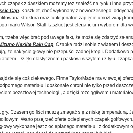
ych czapek z daszkiem możemy też znaleźć na rynku inne przy
assic Cap
. Kaszkiet, choć wykonany z nowoczesnego, oddychają
ofilowana struktura oraz funkcjonalne zapięcie umożliwiają ko
ogo marki Wilson Staff kaszkiet jest eleganckim wyborem dla w
m, trzeba więc brać pod uwagę fakt, że może się zdarzyć załam
izuno Nexlite Rain Cap
. Czapka radzi sobie z wiatrem i des
ą, że nakrycie głowy nie przepuści żadnej kropli. Dodatkowo p
m atutem. Dzięki elastycznemu paskowi wszytemu z tyłu, czapka
znajdzie się coś ciekawego. Firma TaylorMade ma w swojej ofer
dpornego materiału i doskonale chroni nie tylko przed deszczem
yciem bezszfowej technologii, a dzięki rozciągliwemu materiał
 gry. Czasem golfiści muszą zmagać się z niską temperaturą. Jed
golfowym! Warto przejrzeć ofertę ocieplanych czapek golfowych
 głowy wykonane jest z ocieplanego materiału i z dodatkowym 