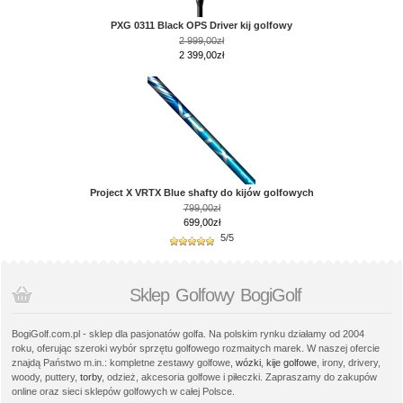
PXG 0311 Black OPS Driver kij golfowy
2 999,00zł
2 399,00zł
Project X VRTX Blue shafty do kijów golfowych
799,00zł
699,00zł
5/5
Sklep Golfowy BogiGolf
BogiGolf.com.pl - sklep dla pasjonatów golfa. Na polskim rynku działamy od 2004
roku, oferując szeroki wybór sprzętu golfowego rozmaitych marek. W naszej ofercie
znajdą Państwo m.in.: kompletne zestawy golfowe,
wózki
,
kije golfowe
, irony, drivery,
woody, puttery,
torby
, odzież, akcesoria golfowe i piłeczki. Zapraszamy do zakupów
online oraz sieci sklepów golfowych w całej Polsce.