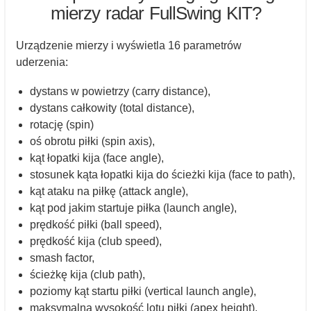
mierzy radar FullSwing KIT?
Urządzenie mierzy i wyświetla 16 parametrów
uderzenia:
dystans w powietrzy (carry distance),
dystans całkowity (total distance),
rotację (spin)
oś obrotu piłki (spin axis),
kąt łopatki kija (face angle),
stosunek kąta łopatki kija do ścieżki kija (face to path),
kąt ataku na piłkę (attack angle),
kąt pod jakim startuje piłka (launch angle),
prędkość piłki (ball speed),
prędkość kija (club speed),
smash factor,
ścieżkę kija (club path),
poziomy kąt startu piłki (vertical launch angle),
maksymalną wysokość lotu piłki (apex height),