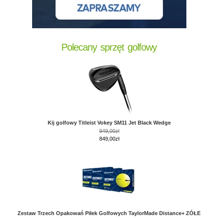
Polecany sprzęt golfowy
Kij golfowy Titleist Vokey SM11 Jet Black Wedge
949,00zł
849,00zł
Zestaw Trzech Opakowań Piłek Golfowych TaylorMade Distance+ ZÓŁE