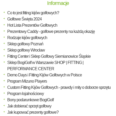
Informacje
Co to jest fitting kijów golfowych?
Golfowe Święta 2024
Hot Lista Prezentów Golfowych
Prezentowy Caddy - golfowe prezenty na każdą okazję
Rodzaje kijów golfowych
Sklep golfowy Poznań
Sklep golfowy Wrocław
Fitting Center i Sklep Golfowy Siemianowice Śląskie
Sklep BogiGolf w Warszawie SHOP | FITTING |
PERFORMANCE CENTER
Demo Days i Fitting Kijów Golfowych w Polsce
Program Mizuno Players
Custom Fitting Kijów Golfowych - prawdy i mity o doborze sprzętu
Program lojalnościowy
Bony podarunkowe BogiGolf
Jak dobierać sprzęt golfowy
Jak kupować prezenty golfowe?