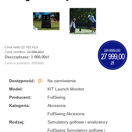
Cena netto:22 763,41zł
28 999,00
Cena omnibus:
27 999,00zł
27 999,00
Oszczędzasz:
1 000,00zł
zł
Cena w punktach: 2899900
Dostępność:
Na zamówienie
Model:
KIT Launch Monitor
Producent:
FullSwing
Kategoria:
Akcesoria
FullSwing Akcesoria
Rodzaj:
Symulatory golfowe i analizatory
FullSwing Symulatory golfowe i