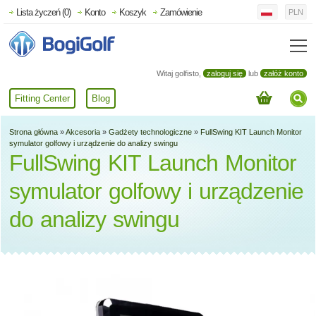
Lista życzeń (0)
Konto
Koszyk
Zamówienie
PLN
Witaj golfisto,
zaloguj się
lub
załóż konto
Fitting Center
Blog
Strona główna
»
Akcesoria
»
Gadżety technologiczne
»
FullSwing KIT Launch Monitor
symulator golfowy i urządzenie do analizy swingu
FullSwing KIT Launch Monitor
symulator golfowy i urządzenie
do analizy swingu