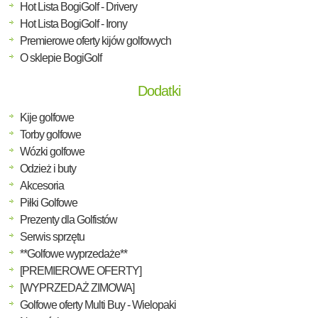
Hot Lista BogiGolf - Drivery
Hot Lista BogiGolf - Irony
Premierowe oferty kijów golfowych
O sklepie BogiGolf
Dodatki
Kije golfowe
Torby golfowe
Wózki golfowe
Odzież i buty
Akcesoria
Piłki Golfowe
Prezenty dla Golfistów
Serwis sprzętu
**Golfowe wyprzedaże**
[PREMIEROWE OFERTY]
[WYPRZEDAŻ ZIMOWA]
Golfowe oferty Multi Buy - Wielopaki