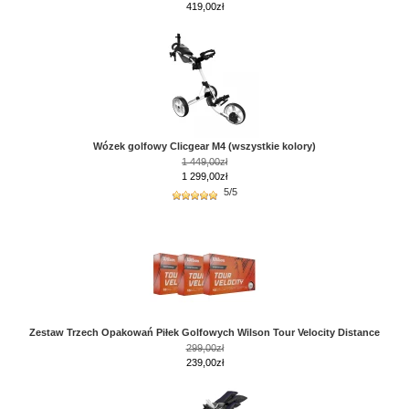
419,00
zł
Wózek golfowy Clicgear M4 (wszystkie kolory)
1 449,00zł
1 299,00zł
5/5
Zestaw Trzech Opakowań Piłek Golfowych Wilson Tour Velocity Distance
299,00zł
239,00zł