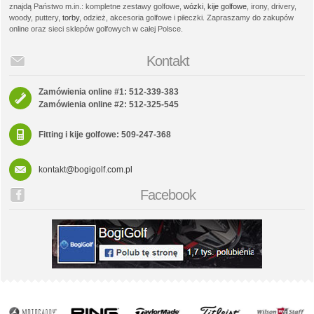
znajdą Państwo m.in.: kompletne zestawy golfowe,
wózki
,
kije golfowe
, irony, drivery,
woody, puttery,
torby
, odzież, akcesoria golfowe i piłeczki. Zapraszamy do zakupów
online oraz sieci sklepów golfowych w całej Polsce.
Kontakt
Zamówienia online #1: 512-339-383
Zamówienia online #2: 512-325-545
Fitting i kije golfowe: 509-247-368
kontakt@bogigolf.com.pl
Facebook