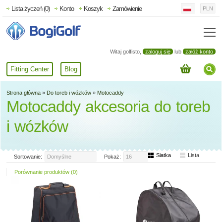
Lista życzeń (0)
Konto
Koszyk
Zamówienie
PLN
Witaj golfisto,
zaloguj się
lub
załóż konto
Fitting Center
Blog
Strona główna
»
Do toreb i wózków
»
Motocaddy
Motocaddy akcesoria do toreb
i wózków
Siatka
Lista
Sortowanie:
Domyślne
Pokaż:
16
Porównanie produktów (0)