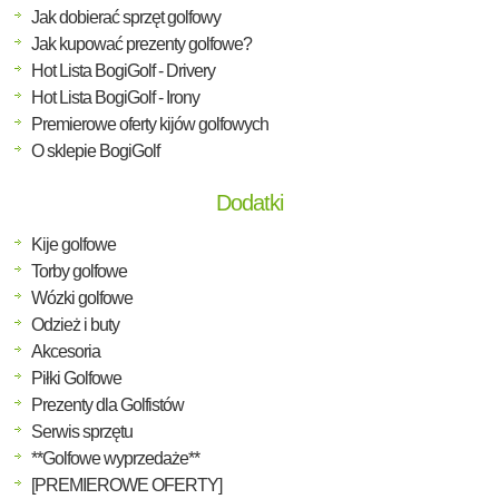
Jak dobierać sprzęt golfowy
Jak kupować prezenty golfowe?
Hot Lista BogiGolf - Drivery
Hot Lista BogiGolf - Irony
Premierowe oferty kijów golfowych
O sklepie BogiGolf
Dodatki
Kije golfowe
Torby golfowe
Wózki golfowe
Odzież i buty
Akcesoria
Piłki Golfowe
Prezenty dla Golfistów
Serwis sprzętu
**Golfowe wyprzedaże**
[PREMIEROWE OFERTY]