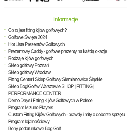
Informacje
Co to jest fitting kijów golfowych?
Golfowe Święta 2024
Hot Lista Prezentów Golfowych
Prezentowy Caddy - golfowe prezenty na każdą okazję
Rodzaje kijów golfowych
Sklep golfowy Poznań
Sklep golfowy Wrocław
Fitting Center i Sklep Golfowy Siemianowice Śląskie
Sklep BogiGolf w Warszawie SHOP | FITTING |
PERFORMANCE CENTER
Demo Days i Fitting Kijów Golfowych w Polsce
Program Mizuno Players
Custom Fitting Kijów Golfowych - prawdy i mity o doborze sprzętu
Program lojalnościowy
Bony podarunkowe BogiGolf