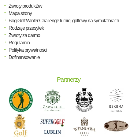
Zwroty produktów
Mapa strony
BogiGolf Winter Challenge turniej golfowy na symulatorach
Rodzaje przesyłek
Zwroty za darmo
Regulamin
Polityka prywatności
Dofinansowanie
Partnerzy