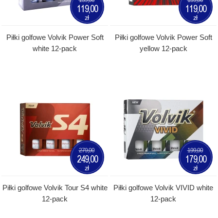
119,00
119,00
zł
zł
Piłki golfowe Volvik Power Soft
Piłki golfowe Volvik Power Soft
white 12-pack
yellow 12-pack
279,00
199,00
249,00
179,00
zł
zł
Piłki golfowe Volvik Tour S4 white
Piłki golfowe Volvik VIVID white
12-pack
12-pack