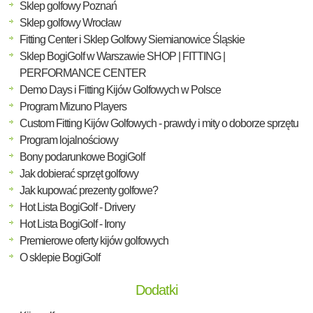
Sklep golfowy Poznań
Sklep golfowy Wrocław
Fitting Center i Sklep Golfowy Siemianowice Śląskie
Sklep BogiGolf w Warszawie SHOP | FITTING |
PERFORMANCE CENTER
Demo Days i Fitting Kijów Golfowych w Polsce
Program Mizuno Players
Custom Fitting Kijów Golfowych - prawdy i mity o doborze sprzętu
Program lojalnościowy
Bony podarunkowe BogiGolf
Jak dobierać sprzęt golfowy
Jak kupować prezenty golfowe?
Hot Lista BogiGolf - Drivery
Hot Lista BogiGolf - Irony
Premierowe oferty kijów golfowych
O sklepie BogiGolf
Dodatki