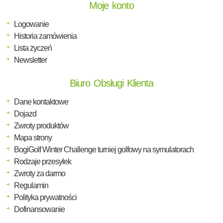
Moje konto
Logowanie
Historia zamówienia
Lista życzeń
Newsletter
Biuro Obsługi Klienta
Dane kontaktowe
Dojazd
Zwroty produktów
Mapa strony
BogiGolf Winter Challenge turniej golfowy na symulatorach
Rodzaje przesyłek
Zwroty za darmo
Regulamin
Polityka prywatności
Dofinansowanie