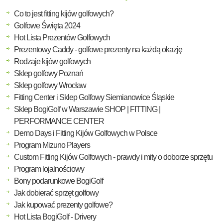
Co to jest fitting kijów golfowych?
Golfowe Święta 2024
Hot Lista Prezentów Golfowych
Prezentowy Caddy - golfowe prezenty na każdą okazję
Rodzaje kijów golfowych
Sklep golfowy Poznań
Sklep golfowy Wrocław
Fitting Center i Sklep Golfowy Siemianowice Śląskie
Sklep BogiGolf w Warszawie SHOP | FITTING |
PERFORMANCE CENTER
Demo Days i Fitting Kijów Golfowych w Polsce
Program Mizuno Players
Custom Fitting Kijów Golfowych - prawdy i mity o doborze sprzętu
Program lojalnościowy
Bony podarunkowe BogiGolf
Jak dobierać sprzęt golfowy
Jak kupować prezenty golfowe?
Hot Lista BogiGolf - Drivery