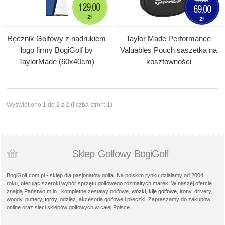
129,00
69,00
zł
zł
Ręcznik Golfowy z nadrukiem
Taylor Made Performance
logo firmy BogiGolf by
Valuables Pouch saszetka na
TaylorMade (60x40cm)
kosztowności
Wyświetlono 1 do 2 z 2 (liczba stron: 1)
Sklep Golfowy BogiGolf
BogiGolf.com.pl - sklep dla pasjonatów golfa. Na polskim rynku działamy od 2004
roku, oferując szeroki wybór sprzętu golfowego rozmaitych marek. W naszej ofercie
znajdą Państwo m.in.: kompletne zestawy golfowe,
wózki
,
kije golfowe
, irony, drivery,
woody, puttery,
torby
, odzież, akcesoria golfowe i piłeczki. Zapraszamy do zakupów
online oraz sieci sklepów golfowych w całej Polsce.