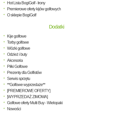
Hot Lista BogiGolf - Irony
Premierowe oferty kijów golfowych
O sklepie BogiGolf
Dodatki
Kije golfowe
Torby golfowe
Wózki golfowe
Odzież i buty
Akcesoria
Piłki Golfowe
Prezenty dla Golfistów
Serwis sprzętu
**Golfowe wyprzedaże**
[PREMIEROWE OFERTY]
[WYPRZEDAŻ ZIMOWA]
Golfowe oferty Multi Buy - Wielopaki
Nowości