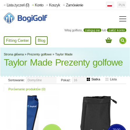
Lista życzeń (0)
Konto
Koszyk
Zamówienie
PLN
Witaj golfisto,
zaloguj się
lub
załóż konto
Fitting Center
Blog
Strona główna
»
Prezenty golfowe
»
Taylor Made
Taylor Made Prezenty golfowe
Siatka
Lista
Sortowanie:
Domyślne
Pokaż:
16
Porównanie produktów (0)
79,00