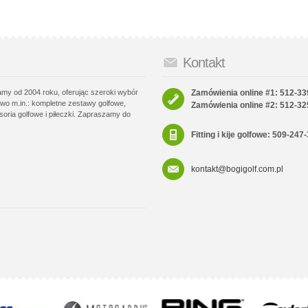
Kontakt
łamy od 2004 roku, oferując szeroki wybór
Zamówienia online #1: 512-33
wo m.in.: kompletne zestawy golfowe,
Zamówienia online #2: 512-32
soria golfowe i piłeczki. Zapraszamy do
Fitting i kije golfowe: 509-247
kontakt@bogigolf.com.pl