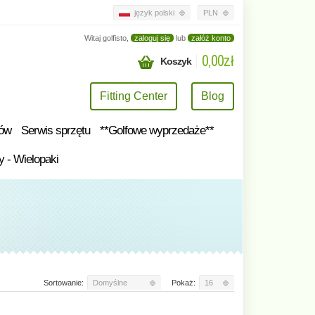
język polski
PLN
Witaj golfisto,
zaloguj się
lub
załóż konto
0,00zł
Koszyk
Fitting Center
Blog
tów
Serwis sprzętu
**Golfowe wyprzedaże**
y - Wielopaki
Sortowanie:
Domyślne
Pokaż:
16