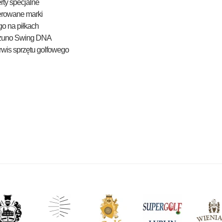
rty specjalne
erowane marki
o na piłkach
zuno Swing DNA
wis sprzętu golfowego