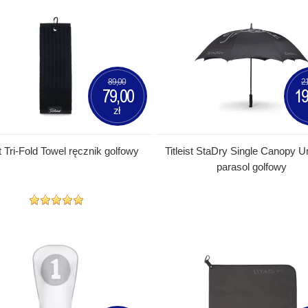
89,00
2
79,00
19
zł
st Tri-Fold Towel ręcznik golfowy
Titleist StaDry Single Canopy U
parasol golfowy