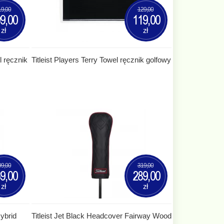
19,00
129,00
9,00
119,00
zł
zł
l ręcznik
Titleist Players Terry Towel ręcznik golfowy
99,00
319,00
9,00
289,00
zł
zł
Hybrid
Titleist Jet Black Headcover Fairway Wood