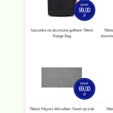
119,00
99,00
zł
Saszetka na akcesoria golfowe Titleist
Title
Range Bag
driver
129,00
69,00
zł
Titleist Players Microfiber Towel ręcznik
Titl