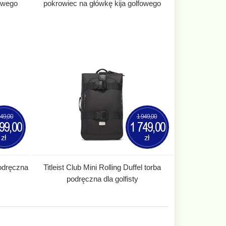
fowego
pokrowiec na główkę kija golfowego
349,00
1 949,00
99,00
1 749,00
zł
zł
podręczna
Titleist Club Mini Rolling Duffel torba
podręczna dla golfisty