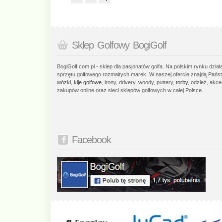
Sklep Golfowy BogiGolf
BogiGolf.com.pl - sklep dla pasjonatów golfa. Na polskim rynku dzia
sprzętu golfowego rozmaitych marek. W naszej ofercie znajdą Państ
wózki
,
kije golfowe
, irony, drivery, woody, puttery,
torby
, odzież, akce
zakupów online oraz sieci sklepów golfowych w całej Polsce.
Facebook