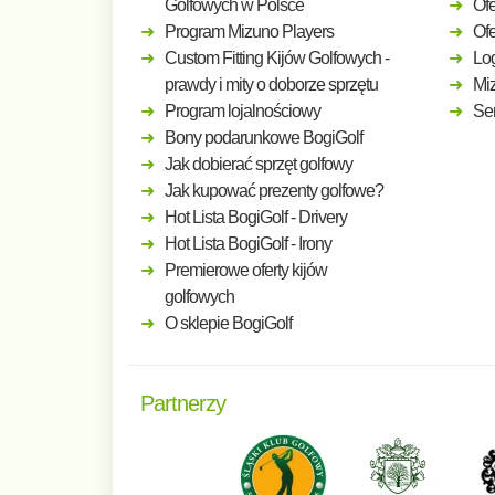
Golfowych w Polsce
Ofe
Program Mizuno Players
Of
Custom Fitting Kijów Golfowych -
Log
prawdy i mity o doborze sprzętu
Mi
Program lojalnościowy
Ser
Bony podarunkowe BogiGolf
Jak dobierać sprzęt golfowy
Jak kupować prezenty golfowe?
Hot Lista BogiGolf - Drivery
Hot Lista BogiGolf - Irony
Premierowe oferty kijów
golfowych
O sklepie BogiGolf
Partnerzy