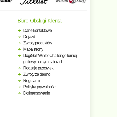
Biuro Obsługi Klienta
Dane kontaktowe
Dojazd
Zwroty produktów
Mapa strony
BogiGolf Winter Challenge turniej
golfowy na symulatorach
Rodzaje przesyłek
Zwroty za darmo
Regulamin
Polityka prywatności
Dofinansowanie