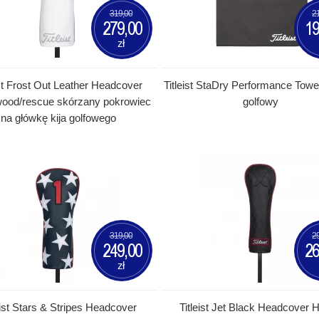
319,00
2
279,00
19
zł
ist Frost Out Leather Headcover
Titleist StaDry Performance Towe
/wood/rescue skórzany pokrowiec
golfowy
na główkę kija golfowego
319,00
2
249,00
26
zł
eist Stars & Stripes Headcover
Titleist Jet Black Headcover 