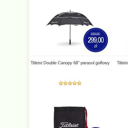
339,00
299,00
zł
Titleist Double Canopy 68" parasol golfowy
Titlei