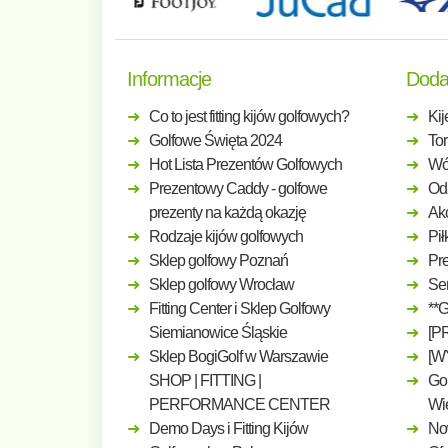
Informacje
Doda
Co to jest fitting kijów golfowych?
Kij
Golfowe Święta 2024
Tor
Hot Lista Prezentów Golfowych
Wó
Prezentowy Caddy - golfowe
Odz
prezenty na każdą okazję
Ak
Rodzaje kijów golfowych
Pił
Sklep golfowy Poznań
Pre
Sklep golfowy Wrocław
Ser
Fitting Center i Sklep Golfowy
**
Siemianowice Śląskie
[P
Sklep BogiGolf w Warszawie
[W
SHOP | FITTING |
Gol
PERFORMANCE CENTER
Wi
Demo Days i Fitting Kijów
No