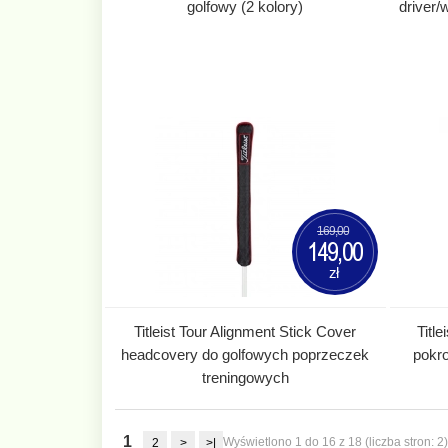
golfowy (2 kolory)
driver
169,00
149,00
zł
Titleist Tour Alignment Stick Cover
Titl
headcovery do golfowych poprzeczek
pokro
treningowych
1
Wyświetlono 1 do 16 z 18 (liczba stron: 2)
2
>
>|