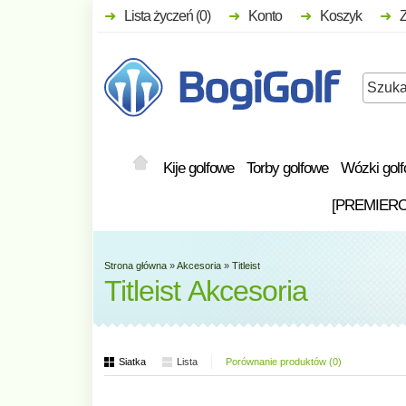
Lista życzeń (0)
Konto
Koszyk
Kije golfowe
Torby golfowe
Wózki gol
[PREMIER
Strona główna
»
Akcesoria
»
Titleist
Titleist Akcesoria
Siatka
Lista
Porównanie produktów (0)