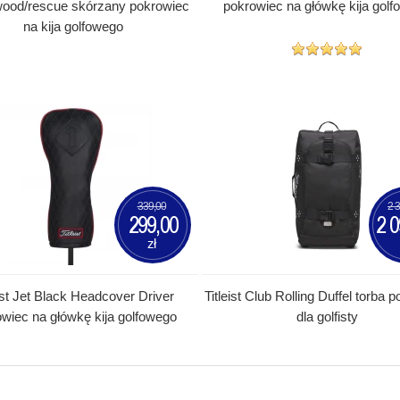
/wood/rescue skórzany pokrowiec
pokrowiec na główkę kija gol
na kija golfowego
339,00
2 
299,00
2 0
zł
eist Jet Black Headcover Driver
Titleist Club Rolling Duffel torba 
wiec na główkę kija golfowego
dla golfisty