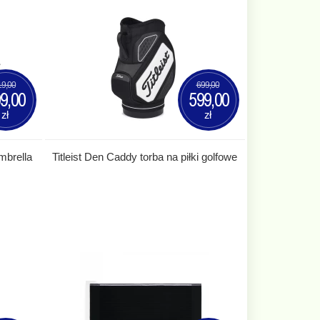
19,00
699,00
9,00
599,00
zł
zł
mbrella
Titleist Den Caddy torba na piłki golfowe