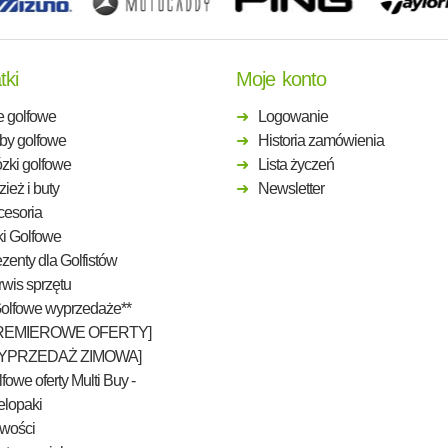
tki
Moje konto
e golfowe
Logowanie
by golfowe
Historia zamówienia
zki golfowe
Lista życzeń
ież i buty
Newsletter
cesoria
ki Golfowe
zenty dla Golfistów
wis sprzętu
Golfowe wyprzedaże**
REMIEROWE OFERTY]
YPRZEDAŻ ZIMOWA]
fowe oferty Multi Buy -
elopaki
wości