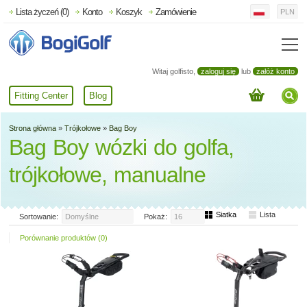
Lista życzeń (0)
Konto
Koszyk
Zamówienie
PLN
Witaj golfisto,
zaloguj się
lub
załóż konto
Fitting Center
Blog
Strona główna
»
Trójkołowe
»
Bag Boy
Bag Boy wózki do golfa,
trójkołowe, manualne
Siatka
Lista
Sortowanie:
Domyślne
Pokaż:
16
Porównanie produktów (0)