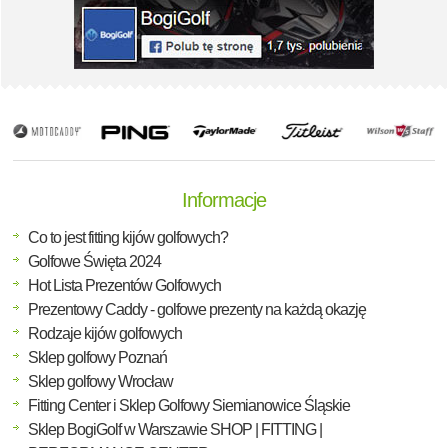
Informacje
Co to jest fitting kijów golfowych?
Golfowe Święta 2024
Hot Lista Prezentów Golfowych
Prezentowy Caddy - golfowe prezenty na każdą okazję
Rodzaje kijów golfowych
Sklep golfowy Poznań
Sklep golfowy Wrocław
Fitting Center i Sklep Golfowy Siemianowice Śląskie
Sklep BogiGolf w Warszawie SHOP | FITTING |