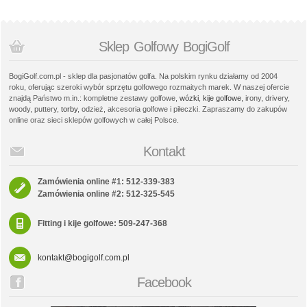
Sklep Golfowy BogiGolf
BogiGolf.com.pl - sklep dla pasjonatów golfa. Na polskim rynku działamy od 2004
roku, oferując szeroki wybór sprzętu golfowego rozmaitych marek. W naszej ofercie
znajdą Państwo m.in.: kompletne zestawy golfowe,
wózki
,
kije golfowe
, irony, drivery,
woody, puttery,
torby
, odzież, akcesoria golfowe i piłeczki. Zapraszamy do zakupów
online oraz sieci sklepów golfowych w całej Polsce.
Kontakt
Zamówienia online #1: 512-339-383
Zamówienia online #2: 512-325-545
Fitting i kije golfowe: 509-247-368
kontakt@bogigolf.com.pl
Facebook