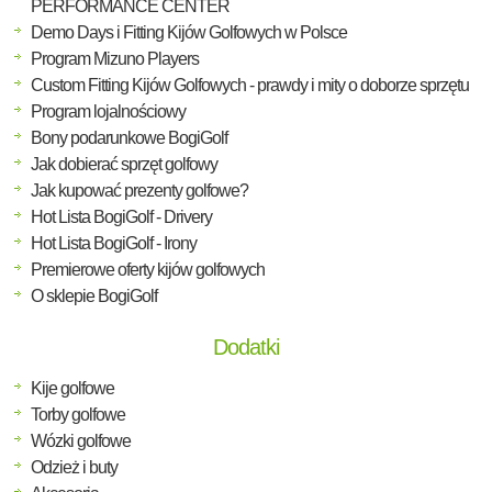
PERFORMANCE CENTER
Demo Days i Fitting Kijów Golfowych w Polsce
Program Mizuno Players
Custom Fitting Kijów Golfowych - prawdy i mity o doborze sprzętu
Program lojalnościowy
Bony podarunkowe BogiGolf
Jak dobierać sprzęt golfowy
Jak kupować prezenty golfowe?
Hot Lista BogiGolf - Drivery
Hot Lista BogiGolf - Irony
Premierowe oferty kijów golfowych
O sklepie BogiGolf
Dodatki
Kije golfowe
Torby golfowe
Wózki golfowe
Odzież i buty