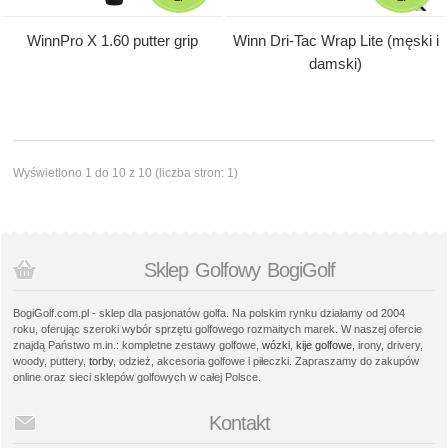
WinnPro X 1.60 putter grip
Winn Dri-Tac Wrap Lite (męski i
damski)
Wyświetlono 1 do 10 z 10 (liczba stron: 1)
Sklep Golfowy BogiGolf
BogiGolf.com.pl - sklep dla pasjonatów golfa. Na polskim rynku działamy od 2004
roku, oferując szeroki wybór sprzętu golfowego rozmaitych marek. W naszej ofercie
znajdą Państwo m.in.: kompletne zestawy golfowe,
wózki
,
kije golfowe
, irony, drivery,
woody, puttery,
torby
, odzież, akcesoria golfowe i piłeczki. Zapraszamy do zakupów
online oraz sieci sklepów golfowych w całej Polsce.
Kontakt