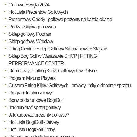
Golfowe Święta 2024
Hot Lista Prezentów Golfowych
Prezentowy Caddy - golfowe prezenty na każdą okazję
Rodzaje kijów golfowych
Sklep golfowy Poznań
Sklep golfowy Wrocław
Fitting Center i Sklep Golfowy Siemianowice Śląskie
Sklep BogiGolf w Warszawie SHOP | FITTING |
PERFORMANCE CENTER
Demo Days i Fitting Kijów Golfowych w Polsce
Program Mizuno Players
Custom Fitting Kijów Golfowych - prawdy i mity o doborze sprzętu
Program lojalnościowy
Bony podarunkowe BogiGolf
Jak dobierać sprzęt golfowy
Jak kupować prezenty golfowe?
Hot Lista BogiGolf - Drivery
Hot Lista BogiGolf - Irony
Premierowe oferty kijów golfowych