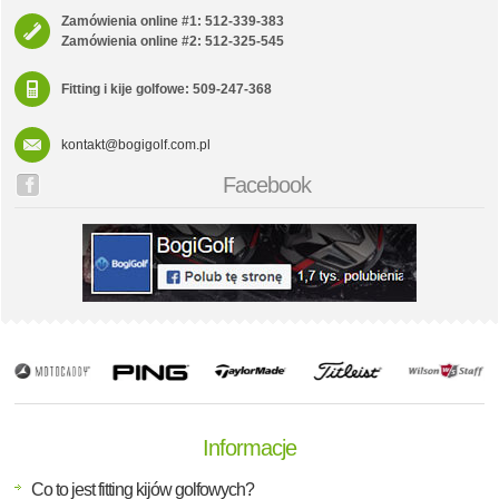
Zamówienia online #1: 512-339-383
Zamówienia online #2: 512-325-545
Fitting i kije golfowe: 509-247-368
kontakt@bogigolf.com.pl
Facebook
Informacje
Co to jest fitting kijów golfowych?