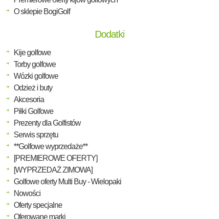
O sklepie BogiGolf
Dodatki
Kije golfowe
Torby golfowe
Wózki golfowe
Odzież i buty
Akcesoria
Piłki Golfowe
Prezenty dla Golfistów
Serwis sprzętu
**Golfowe wyprzedaże**
[PREMIEROWE OFERTY]
[WYPRZEDAŻ ZIMOWA]
Golfowe oferty Multi Buy - Wielopaki
Nowości
Oferty specjalne
Oferowane marki