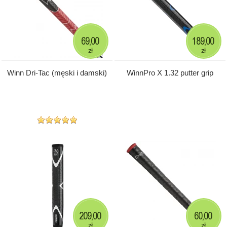
69,00
189,00
zł
zł
Winn Dri-Tac (męski i damski)
WinnPro X 1.32 putter grip
209,00
60,00
zł
zł