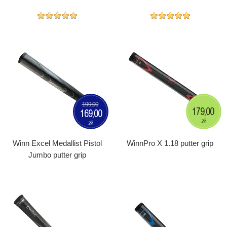
199,00
179,00
169,00
zł
zł
Winn Excel Medallist Pistol
WinnPro X 1.18 putter grip
Jumbo putter grip