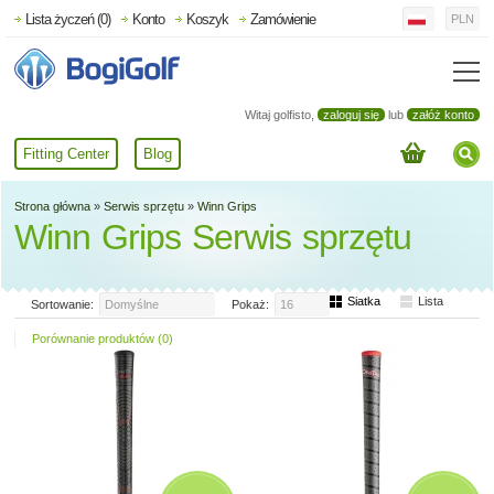
Lista życzeń (0)
Konto
Koszyk
Zamówienie
PLN
Witaj golfisto,
zaloguj się
lub
załóż konto
Fitting Center
Blog
Strona główna
»
Serwis sprzętu
»
Winn Grips
Winn Grips Serwis sprzętu
Siatka
Lista
Sortowanie:
Domyślne
Pokaż:
16
Porównanie produktów (0)