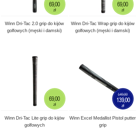
69,00
69,00
zł
zł
Winn Dri-Tac 2.0 grip do kijów
Winn Dri-Tac Wrap grip do kijów
golfowych (męski i damski)
golfowych (męski i damski)
149,00
69,00
139,00
zł
zł
Winn Dri-Tac Lite grip do kijów
Winn Excel Medallist Pistol putter
golfowych
grip