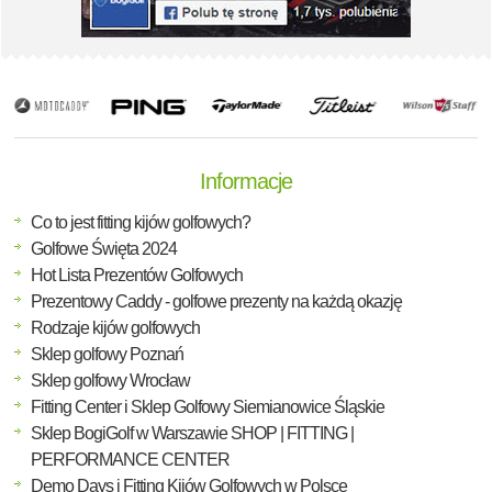
Informacje
Co to jest fitting kijów golfowych?
Golfowe Święta 2024
Hot Lista Prezentów Golfowych
Prezentowy Caddy - golfowe prezenty na każdą okazję
Rodzaje kijów golfowych
Sklep golfowy Poznań
Sklep golfowy Wrocław
Fitting Center i Sklep Golfowy Siemianowice Śląskie
Sklep BogiGolf w Warszawie SHOP | FITTING |
PERFORMANCE CENTER
Demo Days i Fitting Kijów Golfowych w Polsce