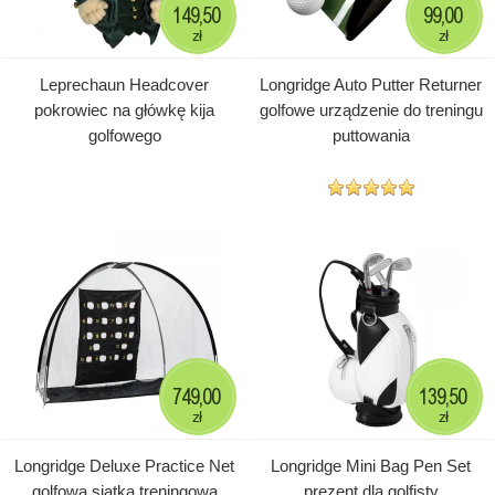
149,50
99,00
zł
zł
Leprechaun Headcover
Longridge Auto Putter Returner
pokrowiec na główkę kija
golfowe urządzenie do treningu
golfowego
puttowania
749,00
139,50
zł
zł
Longridge Deluxe Practice Net
Longridge Mini Bag Pen Set
golfowa siatka treningowa
prezent dla golfisty