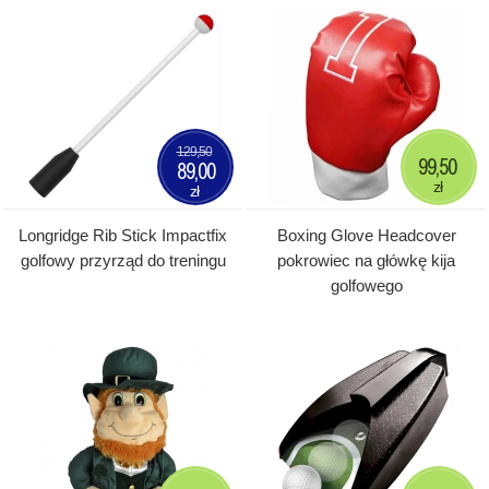
129,50
99,50
89,00
zł
zł
Longridge Rib Stick Impactfix
Boxing Glove Headcover
golfowy przyrząd do treningu
pokrowiec na główkę kija
golfowego