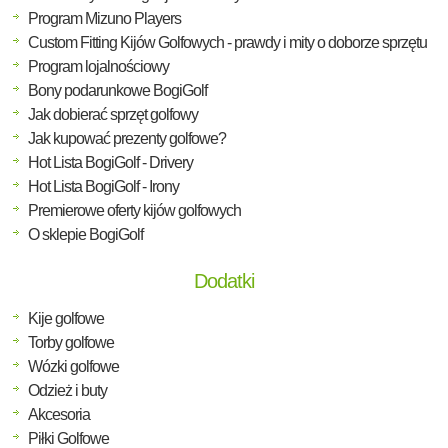
Program Mizuno Players
Custom Fitting Kijów Golfowych - prawdy i mity o doborze sprzętu
Program lojalnościowy
Bony podarunkowe BogiGolf
Jak dobierać sprzęt golfowy
Jak kupować prezenty golfowe?
Hot Lista BogiGolf - Drivery
Hot Lista BogiGolf - Irony
Premierowe oferty kijów golfowych
O sklepie BogiGolf
Dodatki
Kije golfowe
Torby golfowe
Wózki golfowe
Odzież i buty
Akcesoria
Piłki Golfowe