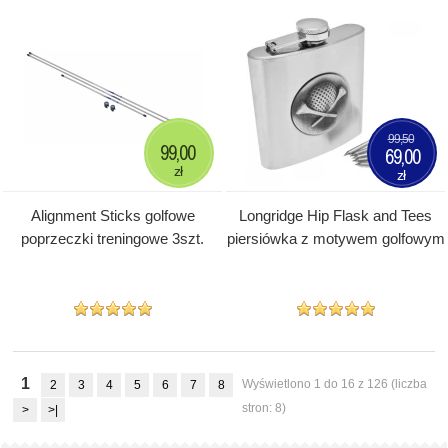
99,50
99,00
69,00
zł
zł
Alignment Sticks golfowe
Longridge Hip Flask and Tees
poprzeczki treningowe 3szt.
piersiówka z motywem golfowym
1
Wyświetlono 1 do 16 z 126 (liczba
2
3
4
5
6
7
8
stron: 8)
>
>|