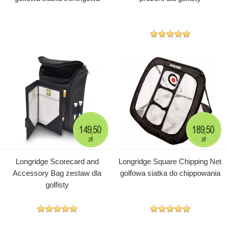
149,50
189,50
zł
zł
Longridge Scorecard and
Longridge Square Chipping Net
Accessory Bag zestaw dla
golfowa siatka do chippowania
golfisty