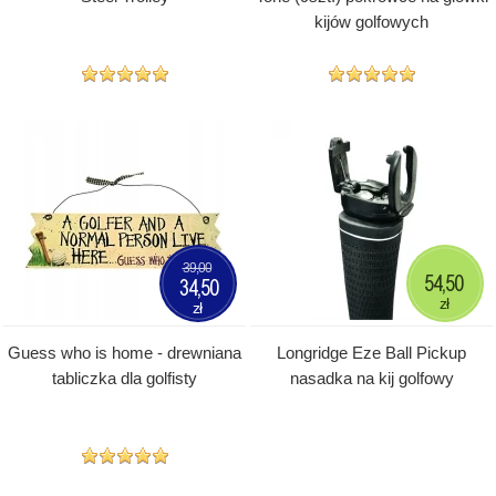
kijów golfowych
39,00
54,50
34,50
zł
zł
Guess who is home - drewniana
Longridge Eze Ball Pickup
tabliczka dla golfisty
nasadka na kij golfowy