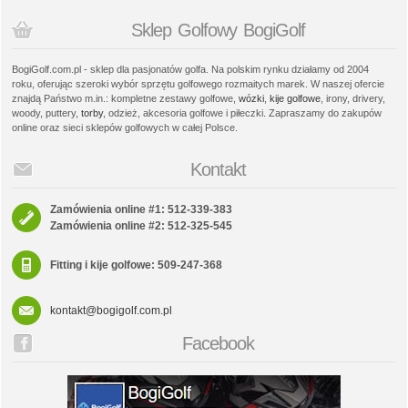
Sklep Golfowy BogiGolf
BogiGolf.com.pl - sklep dla pasjonatów golfa. Na polskim rynku działamy od 2004
roku, oferując szeroki wybór sprzętu golfowego rozmaitych marek. W naszej ofercie
znajdą Państwo m.in.: kompletne zestawy golfowe,
wózki
,
kije golfowe
, irony, drivery,
woody, puttery,
torby
, odzież, akcesoria golfowe i piłeczki. Zapraszamy do zakupów
online oraz sieci sklepów golfowych w całej Polsce.
Kontakt
Zamówienia online #1: 512-339-383
Zamówienia online #2: 512-325-545
Fitting i kije golfowe: 509-247-368
kontakt@bogigolf.com.pl
Facebook