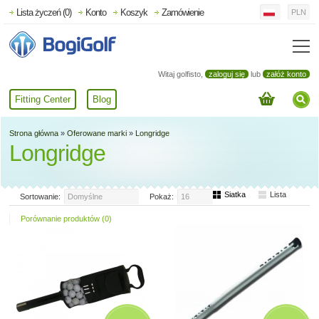
Lista życzeń (0)
Konto
Koszyk
Zamówienie
PLN
Witaj golfisto,
zaloguj się
lub
załóż konto
Fitting Center
Blog
Strona główna
»
Oferowane marki
»
Longridge
Longridge
Siatka
Lista
Sortowanie:
Domyślne
Pokaż:
16
Porównanie produktów (0)