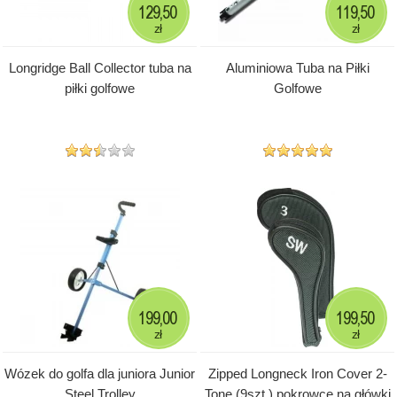
129,50
119,50
zł
zł
Longridge Ball Collector tuba na
Aluminiowa Tuba na Piłki
piłki golfowe
Golfowe
199,00
199,50
zł
zł
Wózek do golfa dla juniora Junior
Zipped Longneck Iron Cover 2-
Steel Trolley
Tone (9szt.) pokrowce na główki