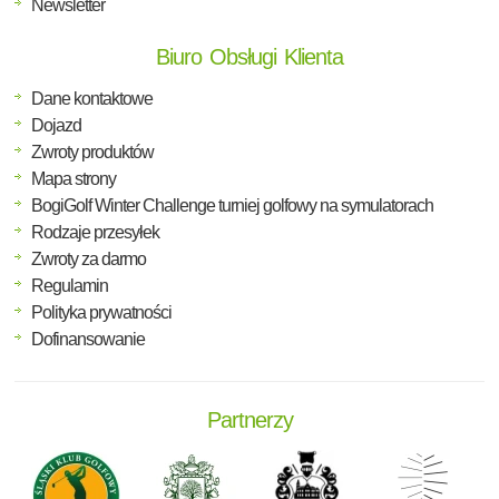
Newsletter
Biuro Obsługi Klienta
Dane kontaktowe
Dojazd
Zwroty produktów
Mapa strony
BogiGolf Winter Challenge turniej golfowy na symulatorach
Rodzaje przesyłek
Zwroty za darmo
Regulamin
Polityka prywatności
Dofinansowanie
Partnerzy