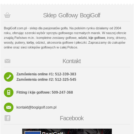
Sklep Golfowy BogiGolf
BogiGolf.com.pl - sklep dla pasjonatów golfa. Na polskim rynku działamy od 2004
roku, oferując szeroki wybór sprzętu golfowego rozmaitych marek. W naszej ofercie
znajdą Państwo m.in.: kompletne zestawy golfowe,
wózki
,
kije golfowe
, irony, drivery,
woody, puttery,
torby
, odzież, akcesoria golfowe i piłeczki. Zapraszamy do zakupów
online oraz sieci sklepów golfowych w całej Polsce.
Kontakt
Zamówienia online #1: 512-339-383
Zamówienia online #2: 512-325-545
Fitting i kije golfowe: 509-247-368
kontakt@bogigolf.com.pl
Facebook