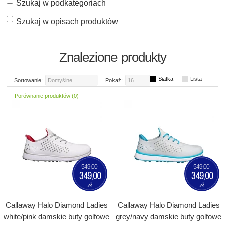
Szukaj w podkategoriach
Szukaj w opisach produktów
Znalezione produkty
Siatka
Lista
Sortowanie:
Domyślne
Pokaż:
16
Porównanie produktów (0)
549,00
549,00
349,00
349,00
zł
zł
Callaway Halo Diamond Ladies
Callaway Halo Diamond Ladies
white/pink damskie buty golfowe
grey/navy damskie buty golfowe