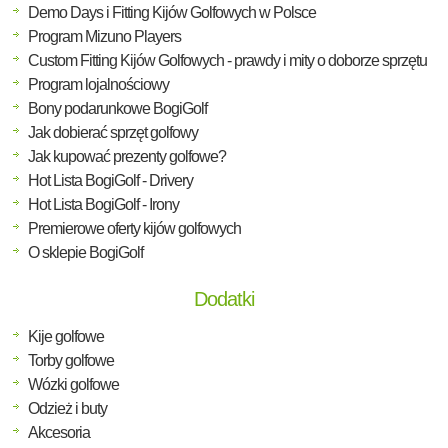
Demo Days i Fitting Kijów Golfowych w Polsce
Program Mizuno Players
Custom Fitting Kijów Golfowych - prawdy i mity o doborze sprzętu
Program lojalnościowy
Bony podarunkowe BogiGolf
Jak dobierać sprzęt golfowy
Jak kupować prezenty golfowe?
Hot Lista BogiGolf - Drivery
Hot Lista BogiGolf - Irony
Premierowe oferty kijów golfowych
O sklepie BogiGolf
Dodatki
Kije golfowe
Torby golfowe
Wózki golfowe
Odzież i buty
Akcesoria