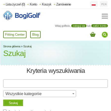
Lista życzeń (0)
Konto
Koszyk
Zamówienie
PLN
Witaj golfisto,
zaloguj się
lub
załóż konto
Fitting Center
Blog
Strona główna
»
Szukaj
Szukaj
Kryteria wyszukiwania
Wszystkie kategoriie
Szukaj