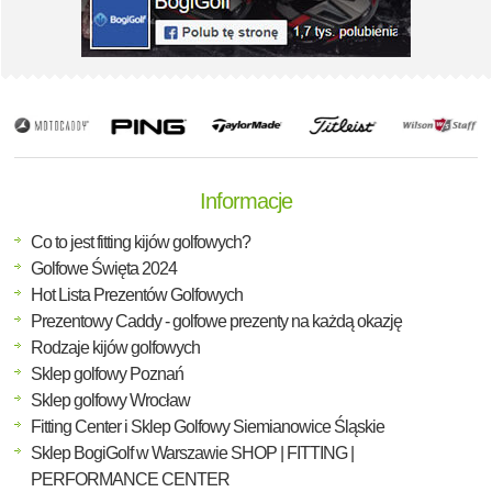
Informacje
Co to jest fitting kijów golfowych?
Golfowe Święta 2024
Hot Lista Prezentów Golfowych
Prezentowy Caddy - golfowe prezenty na każdą okazję
Rodzaje kijów golfowych
Sklep golfowy Poznań
Sklep golfowy Wrocław
Fitting Center i Sklep Golfowy Siemianowice Śląskie
Sklep BogiGolf w Warszawie SHOP | FITTING |
PERFORMANCE CENTER