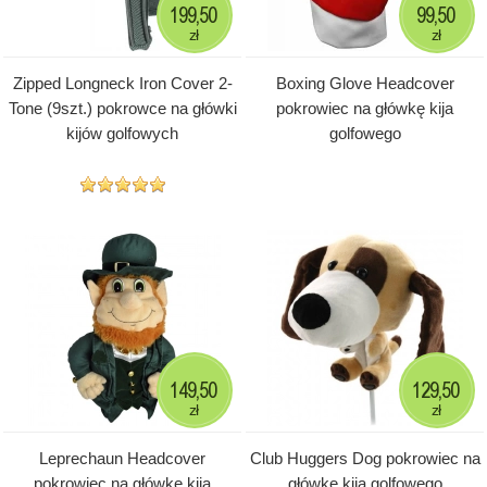
199,50
99,50
zł
zł
Zipped Longneck Iron Cover 2-
Boxing Glove Headcover
Tone (9szt.) pokrowce na główki
pokrowiec na główkę kija
kijów golfowych
golfowego
149,50
129,50
zł
zł
Leprechaun Headcover
Club Huggers Dog pokrowiec na
pokrowiec na główkę kija
główkę kija golfowego