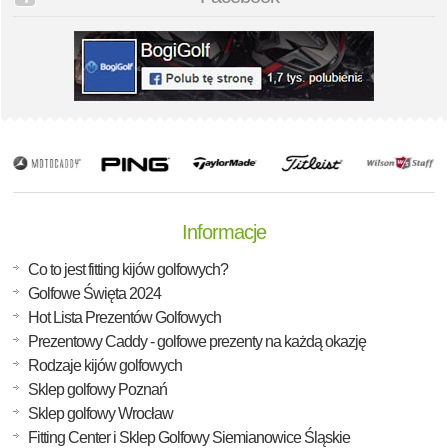
Informacje
Co to jest fitting kijów golfowych?
Golfowe Święta 2024
Hot Lista Prezentów Golfowych
Prezentowy Caddy - golfowe prezenty na każdą okazję
Rodzaje kijów golfowych
Sklep golfowy Poznań
Sklep golfowy Wrocław
Fitting Center i Sklep Golfowy Siemianowice Śląskie