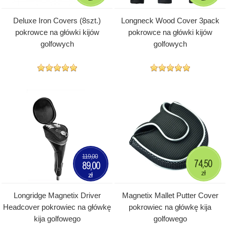
Deluxe Iron Covers (8szt.)
Longneck Wood Cover 3pack
pokrowce na główki kijów
pokrowce na główki kijów
golfowych
golfowych
119,00
74,50
89,00
zł
zł
Longridge Magnetix Driver
Magnetix Mallet Putter Cover
Headcover pokrowiec na główkę
pokrowiec na główkę kija
kija golfowego
golfowego