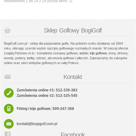
Wyświetlono 1 do 14 z 14 (liczba stron: 1)
Sklep Golfowy BogiGolf
BogiGolf.com.pl - sklep dla pasjonatów golfa. Na polskim rynku działamy od 2004
roku, oferując szeroki wybór sprzętu golfowego rozmaitych marek. W naszej ofercie
znajdą Państwo m.in.: kompletne zestawy golfowe,
wózki
,
kije golfowe
, irony, drivery,
woody, puttery,
torby
, odzież, akcesoria golfowe i piłeczki. Zapraszamy do zakupów
online oraz sieci sklepów golfowych w całej Polsce.
Kontakt
Zamówienia online #1: 512-339-383
Zamówienia online #2: 512-325-545
Fitting i kije golfowe: 509-247-368
kontakt@bogigolf.com.pl
Facebook