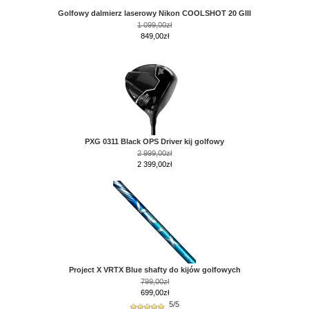
Golfowy dalmierz laserowy Nikon COOLSHOT 20 GIII
1 099,00zł
849,00zł
PXG 0311 Black OPS Driver kij golfowy
2 999,00zł
2 399,00zł
Project X VRTX Blue shafty do kijów golfowych
799,00zł
699,00zł
5/5