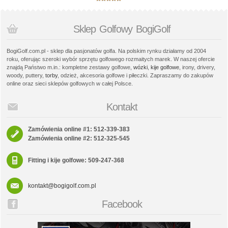
Sklep Golfowy BogiGolf
BogiGolf.com.pl - sklep dla pasjonatów golfa. Na polskim rynku działamy od 2004
roku, oferując szeroki wybór sprzętu golfowego rozmaitych marek. W naszej ofercie
znajdą Państwo m.in.: kompletne zestawy golfowe,
wózki
,
kije golfowe
, irony, drivery,
woody, puttery,
torby
, odzież, akcesoria golfowe i piłeczki. Zapraszamy do zakupów
online oraz sieci sklepów golfowych w całej Polsce.
Kontakt
Zamówienia online #1: 512-339-383
Zamówienia online #2: 512-325-545
Fitting i kije golfowe: 509-247-368
kontakt@bogigolf.com.pl
Facebook