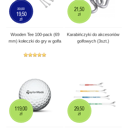
21,50
30,00
19,50
zł
zł
Wooden Tee 100-pack (69
Karabińczyki do akcesoriów
mm) kołeczki do gry w golfa
golfowych (3szt.)
119,00
29,50
zł
zł