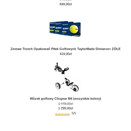
849,00zł
Zestaw Trzech Opakowań Piłek Golfowych TaylorMade Distance+ ZÓŁE
419,00
zł
Wózek golfowy Clicgear M4 (wszystkie kolory)
1 449,00zł
1 299,00zł
5/5