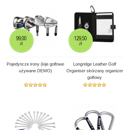
99,00
129,50
zł
zł
Pojedyncze irony (kije golfowe
Longridge Leather Golf
używane DEMO)
Organiser skórzany organizer
golfowy