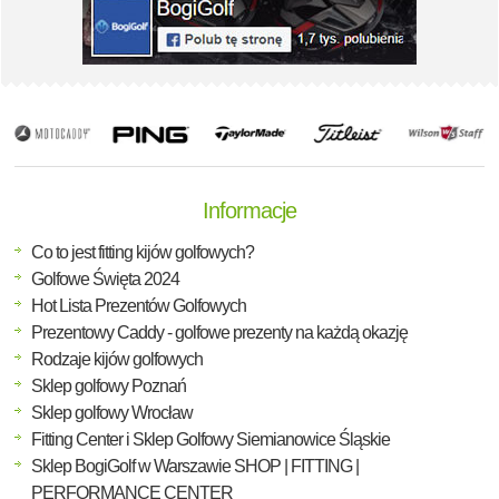
Informacje
Co to jest fitting kijów golfowych?
Golfowe Święta 2024
Hot Lista Prezentów Golfowych
Prezentowy Caddy - golfowe prezenty na każdą okazję
Rodzaje kijów golfowych
Sklep golfowy Poznań
Sklep golfowy Wrocław
Fitting Center i Sklep Golfowy Siemianowice Śląskie
Sklep BogiGolf w Warszawie SHOP | FITTING |
PERFORMANCE CENTER