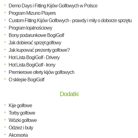
Demo Days i Fitting Kijów Golfowych w Polsce
Program Mizuno Players
Custom Fitting Kijów Golfowych - prawdy i mity o doborze sprzętu
Program lojalnościowy
Bony podarunkowe BogiGolf
Jak dobierać sprzęt golfowy
Jak kupować prezenty golfowe?
Hot Lista BogiGolf - Drivery
Hot Lista BogiGolf - Irony
Premierowe oferty kijów golfowych
O sklepie BogiGolf
Dodatki
Kije golfowe
Torby golfowe
Wózki golfowe
Odzież i buty
Akcesoria