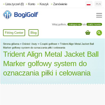
Lista życzeń (0)
Konto
Koszyk
Zamówienie
PLN
Witaj golfisto,
zaloguj się
lub
załóż konto
Fitting Center
Blog
Strona główna
»
Odzież i buty
»
Czapki golfowe
»
Trident Align Metal Jacket Ball
Marker golfowy system do oznaczania piłki i celowania
Trident Align Metal Jacket Ball
Marker golfowy system do
oznaczania piłki i celowania