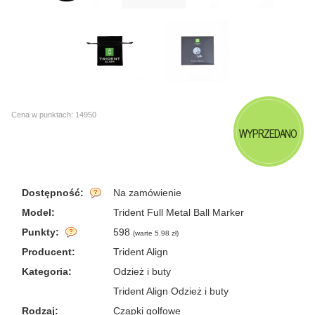
Cena w punktach: 14950
WYPRZEDANO
Dostępność:
Na zamówienie
Model:
Trident Full Metal Ball Marker
Punkty:
598
(
warte 5.98 zł
)
Producent:
Trident Align
Kategoria:
Odzież i buty
Trident Align Odzież i buty
Rodzaj:
Czapki golfowe