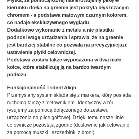
Płytka, za pomocą której nakierowujemy piłkę w
kierunku dołka na greenie jest pokryta błyszczącym
chromem - a podstawa matowym czarnym kolorem,
co nadaje ekskluzywnego wyglądu.
Dodatkowo wykonanie z metalu a nie plastiku
podnosi wagę urządzenia i sprawia, że na greenie
jest bardziej stabilne co pozwala na precyzyjniejsze
ustawienie płytki celowniczej.
Podstawa została także wyposażona w dwa małe
kolce, które stabilizują ją na bardzo twardym
podłożu.
Funkcjonalność Trident Align
Przemyślany system składa się z markera, który posiada
ruchomą tarczę z 'celownikiem'. Identyczny wzór
rysujemy za pomocą dołączonego do zestawu
urządzenia na piłce golfowej. Dzięki temu nasze linie
celownicze pozostają zgodne (dosłownie jak celowanie
za pomocą muszki i szczerbinki z broni).