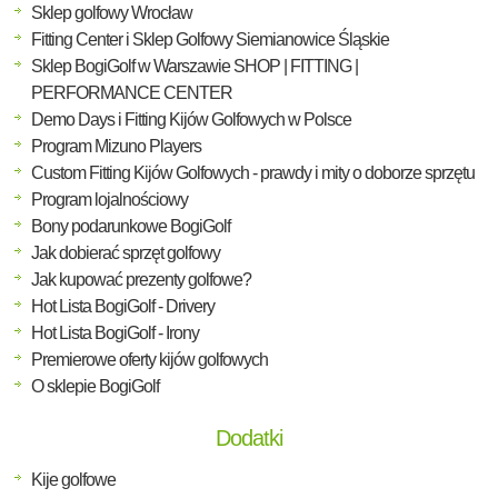
Sklep golfowy Wrocław
Fitting Center i Sklep Golfowy Siemianowice Śląskie
Sklep BogiGolf w Warszawie SHOP | FITTING |
PERFORMANCE CENTER
Demo Days i Fitting Kijów Golfowych w Polsce
Program Mizuno Players
Custom Fitting Kijów Golfowych - prawdy i mity o doborze sprzętu
Program lojalnościowy
Bony podarunkowe BogiGolf
Jak dobierać sprzęt golfowy
Jak kupować prezenty golfowe?
Hot Lista BogiGolf - Drivery
Hot Lista BogiGolf - Irony
Premierowe oferty kijów golfowych
O sklepie BogiGolf
Dodatki
Kije golfowe