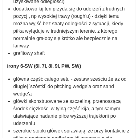
uzyskiwane odległości)
dodatkowo kij ten przyda się do uderzeń z trudnych
pozycji, np wysokiej trawy (rough'u) - dzięki temu
można wyjść bez straty odległości z sytuacji, kiedy
piłka wyląduje w trudniejszym terenie, z którego
normalnie grałoby się krótko ale bezpiecznie na
fairway
grafitowy shaft
irony 6-SW (6I, 7I, 8I, 9I, PW, SW)
główna część całego setu - zestaw sześciu żelaz od
długiej 'szóstki' do pitching wedge'a oraz sand
wedge'a
główki skonstruowane ze szczeliną, przenoszącą
środek ciężkości w tylną część kija, a tym samym
ułatwiające nadanie piłce wyższej trajektorii po
uderzeniu
szerokie stopki główek sprawiają, że przy kontakcie z