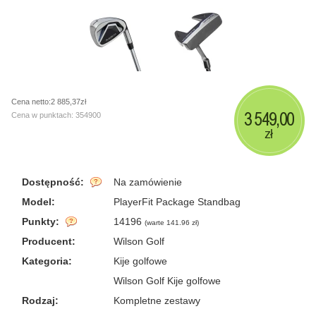
Cena netto:2 885,37zł
3 549,00
Cena w punktach: 354900
zł
Dostępność:
Na zamówienie
Model:
PlayerFit Package Standbag
Punkty:
14196
(
warte 141.96 zł
)
Producent:
Wilson Golf
Kategoria:
Kije golfowe
Wilson Golf Kije golfowe
Rodzaj:
Kompletne zestawy