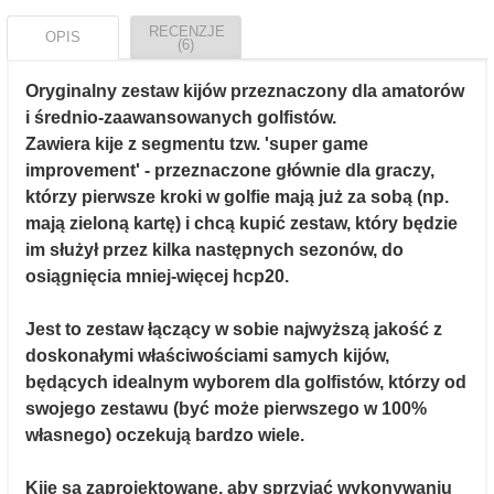
RECENZJE
OPIS
(6)
Oryginalny zestaw kijów przeznaczony dla amatorów
i średnio-zaawansowanych golfistów.
Zawiera kije z segmentu tzw. 'super game
improvement' - przeznaczone głównie dla graczy,
którzy pierwsze kroki w golfie mają już za sobą (np.
mają zieloną kartę) i chcą kupić zestaw, który będzie
im służył przez kilka następnych sezonów, do
osiągnięcia mniej-więcej hcp20.
Jest to zestaw łączący w sobie najwyższą jakość z
doskonałymi właściwościami samych kijów,
będących idealnym wyborem dla golfistów, którzy od
swojego zestawu (być może pierwszego w 100%
własnego) oczekują bardzo wiele.
Kije są zaprojektowane, aby sprzyjać wykonywaniu