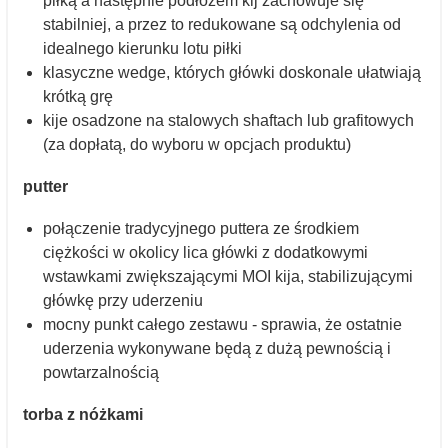
piłką a następnie podłożem kij zachowuje się
stabilniej, a przez to redukowane są odchylenia od
idealnego kierunku lotu piłki
klasyczne wedge, których główki doskonale ułatwiają
krótką grę
kije osadzone na stalowych shaftach lub grafitowych
(za dopłatą, do wyboru w opcjach produktu)
putter
połączenie tradycyjnego puttera ze środkiem
ciężkości w okolicy lica główki z dodatkowymi
wstawkami zwiększającymi MOI kija, stabilizującymi
główkę przy uderzeniu
mocny punkt całego zestawu - sprawia, że ostatnie
uderzenia wykonywane będą z dużą pewnością i
powtarzalnością
torba z nóżkami