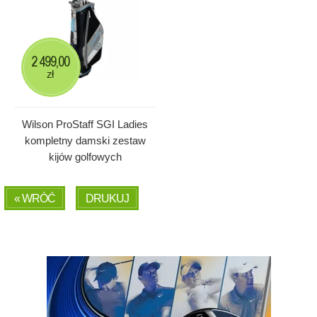
2 499,00
zł
Wilson ProStaff SGI Ladies
kompletny damski zestaw
kijów golfowych
« WRÓĆ
DRUKUJ