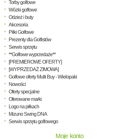
Torby golfowe
Wózki golfowe
Odzież i buty
Akcesoria
Piłki Golfowe
Prezenty dla Golfistów
Serwis sprzętu
**Golfowe wyprzedaże**
[PREMIEROWE OFERTY]
[WYPRZEDAŻ ZIMOWA]
Golfowe oferty Multi Buy - Wielopaki
Nowości
Oferty specjalne
Oferowane marki
Logo na piłkach
Mizuno Swing DNA
Serwis sprzętu golfowego
Moje konto