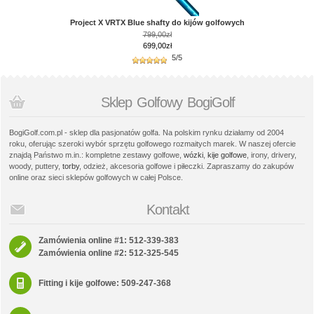
Project X VRTX Blue shafty do kijów golfowych
799,00zł
699,00zł
5/5
Sklep Golfowy BogiGolf
BogiGolf.com.pl - sklep dla pasjonatów golfa. Na polskim rynku działamy od 2004
roku, oferując szeroki wybór sprzętu golfowego rozmaitych marek. W naszej ofercie
znajdą Państwo m.in.: kompletne zestawy golfowe,
wózki
,
kije golfowe
, irony, drivery,
woody, puttery,
torby
, odzież, akcesoria golfowe i piłeczki. Zapraszamy do zakupów
online oraz sieci sklepów golfowych w całej Polsce.
Kontakt
Zamówienia online #1: 512-339-383
Zamówienia online #2: 512-325-545
Fitting i kije golfowe: 509-247-368