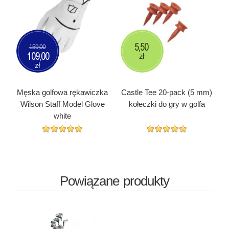
5,50
159,00
109,00
zł
zł
Męska golfowa rękawiczka
Castle Tee 20-pack (5 mm)
Wilson Staff Model Glove
kołeczki do gry w golfa
white
Powiązane produkty