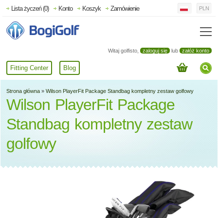
Lista życzeń (0)
Konto
Koszyk
Zamówienie
PLN
Witaj golfisto,
zaloguj się
lub
załóż konto
Fitting Center
Blog
Strona główna
»
Wilson PlayerFit Package Standbag kompletny zestaw golfowy
Wilson PlayerFit Package
Standbag kompletny zestaw
golfowy