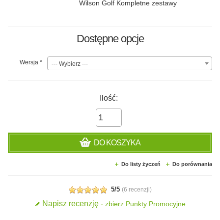
Wilson Golf Kompletne zestawy
Dostępne opcje
Wersja
*
--- Wybierz ---
Ilość:
DO KOSZYKA
Do listy życzeń
Do porównania
5/5
(
6 recenzji
)
Napisz recenzję -
zbierz Punkty Promocyjne