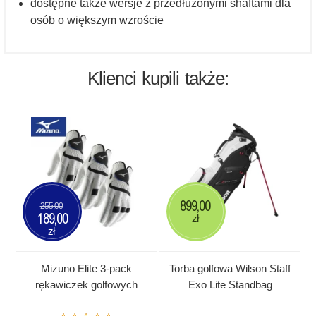
dostępne także wersje z przedłużonymi shaftami dla
osób o większym wzroście
Klienci kupili także:
899,00
255,00
189,00
zł
zł
Mizuno Elite 3-pack
Torba golfowa Wilson Staff
rękawiczek golfowych
Exo Lite Standbag