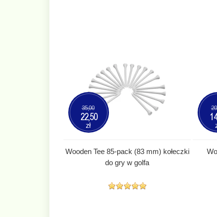
35,00
20
22,50
14
zł
Wooden Tee 85-pack (83 mm) kołeczki
Wo
do gry w golfa