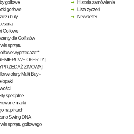
by golfowe
Historia zamówienia
zki golfowe
Lista życzeń
ież i buty
Newsletter
cesoria
ki Golfowe
zenty dla Golfistów
wis sprzętu
Golfowe wyprzedaże**
REMIEROWE OFERTY]
YPRZEDAŻ ZIMOWA]
fowe oferty Multi Buy -
elopaki
wości
rty specjalne
erowane marki
o na piłkach
zuno Swing DNA
wis sprzętu golfowego