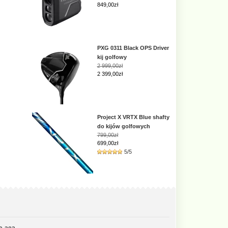
849,00zł
PXG 0311 Black OPS Driver
kij golfowy
2 999,00zł
2 399,00zł
Project X VRTX Blue shafty
do kijów golfowych
799,00zł
699,00zł
5/5