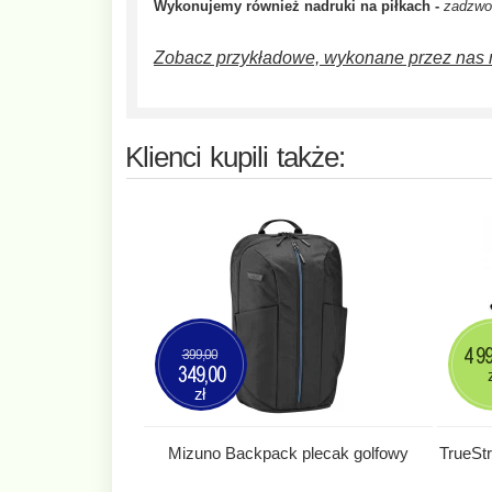
Wykonujemy również nadruki na piłkach -
zadzwoń
Zobacz przykładowe, wykonane przez nas 
Klienci kupili także:
4 9
399,00
349,00
zł
Mizuno Backpack plecak golfowy
TrueStr