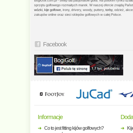
BogiGolf.com.pl - sklep dla pasjonatów golfa. Na polskim rynku dzia
sprzętu golfowego rozmaitych marek. W naszej ofercie znajdą Państ
wózki
,
kije golfowe
, irony, drivery, woody, puttery,
torby
, odzież, akce
zakupów online oraz sieci sklepów golfowych w całej Polsce.
Facebook
Informacje
Doda
Co to jest fitting kijów golfowych?
Kij