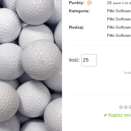
Punkty:
26
(
warte 0.26 zł
Kategoria:
Piłki Golfowe
Piłki Golfowe
Rodzaj:
Piłki Golfow
Piłki Golfow
Ilość:
Prod
Napisz rec