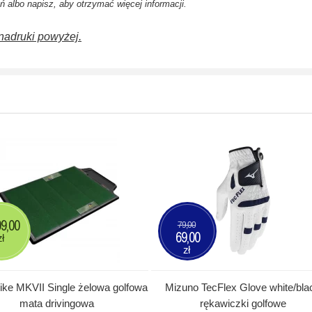
 albo napisz, aby otrzymać więcej informacji.
nadruki powyżej.
99,00
79,00
69,00
zł
zł
ike MKVII Single żelowa golfowa
Mizuno TecFlex Glove white/bla
mata drivingowa
rękawiczki golfowe