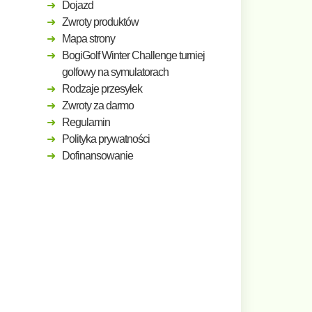
Dojazd
Zwroty produktów
Mapa strony
BogiGolf Winter Challenge turniej
golfowy na symulatorach
Rodzaje przesyłek
Zwroty za darmo
Regulamin
Polityka prywatności
Dofinansowanie