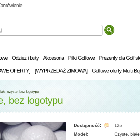
Zamówienie
fowe
Odzież i buty
Akcesoria
Piłki Golfowe
Prezenty dla Golfis
OWE OFERTY]
[WYPRZEDAŻ ZIMOWA]
Golfowe oferty Multi Bu
białe, czyste, bez logotypu
te, bez logotypu
Dostępność:
125
Model:
Czyste, białe 