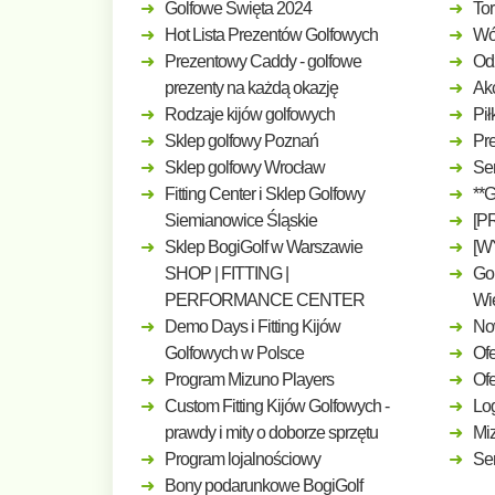
Golfowe Święta 2024
Tor
Hot Lista Prezentów Golfowych
Wó
Prezentowy Caddy - golfowe
Odz
prezenty na każdą okazję
Ak
Rodzaje kijów golfowych
Pił
Sklep golfowy Poznań
Pre
Sklep golfowy Wrocław
Ser
Fitting Center i Sklep Golfowy
**
Siemianowice Śląskie
[P
Sklep BogiGolf w Warszawie
[W
SHOP | FITTING |
Gol
PERFORMANCE CENTER
Wi
Demo Days i Fitting Kijów
No
Golfowych w Polsce
Ofe
Program Mizuno Players
Of
Custom Fitting Kijów Golfowych -
Log
prawdy i mity o doborze sprzętu
Mi
Program lojalnościowy
Ser
Bony podarunkowe BogiGolf