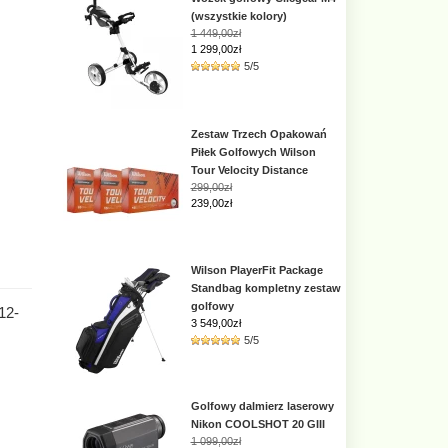
(wszystkie kolory)
1 449,00zł
1 299,00zł
5/5
Zestaw Trzech Opakowań
Piłek Golfowych Wilson
Tour Velocity Distance
299,00zł
239,00zł
Wilson PlayerFit Package
Standbag kompletny zestaw
golfowy
12-
3 549,00
zł
5/5
Golfowy dalmierz laserowy
Nikon COOLSHOT 20 GIII
1 099,00zł