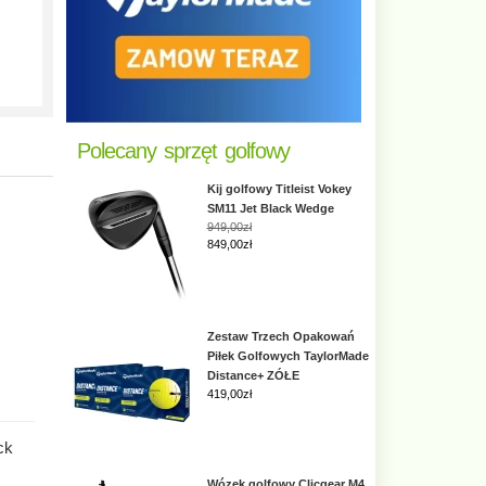
Polecany sprzęt golfowy
Kij golfowy Titleist Vokey
SM11 Jet Black Wedge
949,00zł
849,00zł
Zestaw Trzech Opakowań
Piłek Golfowych TaylorMade
Distance+ ZÓŁE
419,00
zł
ck
Wózek golfowy Clicgear M4