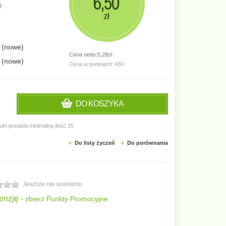
6,50
)
zł
e (nowe)
Cena netto:5,28zł
e (nowe)
Cena w punktach: 650
DO KOSZYKA
ukt posiada minimalną ilość 25
Do listy życzeń
Do porównania
Jeszcze nie oceniono
enzję -
zbierz Punkty Promocyjne