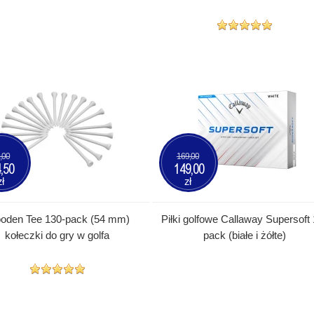
,00
169,00
,50
149,00
zł
zł
oden Tee 130-pack (54 mm)
Piłki golfowe Callaway Supersoft 
kołeczki do gry w golfa
pack (białe i żółte)