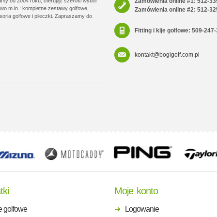
łamy od 2004 roku, oferując szeroki wybór
Zamówienia online #1: 512-33
wo m.in.: kompletne zestawy golfowe,
Zamówienia online #2: 512-32
soria golfowe i piłeczki. Zapraszamy do
Fitting i kije golfowe: 509-247
kontakt@bogigolf.com.pl
tki
Moje konto
e golfowe
Logowanie