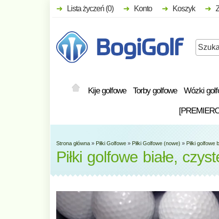
Lista życzeń (0)
Konto
Koszyk
Kije golfowe
Torby golfowe
Wózki gol
[PREMIER
Strona główna
»
Piłki Golfowe
»
Piłki Golfowe (nowe)
»
Piłki golfowe 
Piłki golfowe białe, czys