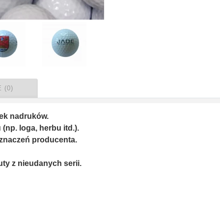
 (0)
iek nadruków.
p. loga, herbu itd.).
znaczeń producenta.
uty z nieudanych serii.