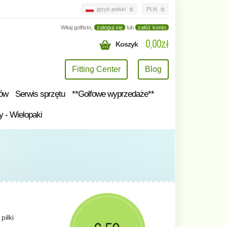
język polski
PLN
Witaj golfisto,
zaloguj się
lub
załóż konto
0,00zł
Koszyk
Fitting Center
Blog
tów
Serwis sprzętu
**Golfowe wyprzedaże**
y - Wielopaki
piłki