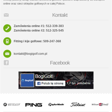
online oraz sieci sklepów golfowych w całej Polsce.
Kontakt
Zamówienia online #1: 512-339-383
Zamówienia online #2: 512-325-545
Fitting i kije golfowe: 509-247-368
kontakt@bogigolf.com.pl
Facebook