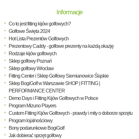
Informacje
Co to jest fitting kijów golfowych?
Golfowe Święta 2024
Hot Lista Prezentów Golfowych
Prezentowy Caddy - golfowe prezenty na każdą okazję
Rodzaje kijów golfowych
Sklep golfowy Poznań
Sklep golfowy Wrocław
Fitting Center i Sklep Golfowy Siemianowice Śląskie
Sklep BogiGolf w Warszawie SHOP | FITTING |
PERFORMANCE CENTER
Demo Days i Fitting Kijów Golfowych w Polsce
Program Mizuno Players
Custom Fitting Kijów Golfowych - prawdy i mity o doborze sprzętu
Program lojalnościowy
Bony podarunkowe BogiGolf
Jak dobierać sprzęt golfowy