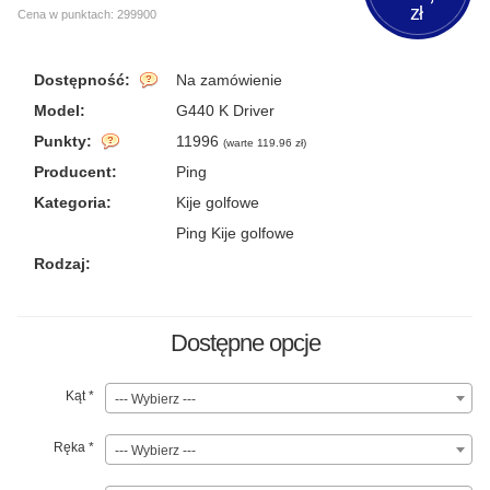
zł
Cena w punktach: 299900
Dostępność:
Na zamówienie
Model:
G440 K Driver
Punkty:
11996
(
warte 119.96 zł
)
Producent:
Ping
Kategoria:
Kije golfowe
Ping Kije golfowe
Rodzaj:
Dostępne opcje
Kąt
*
--- Wybierz ---
Ręka
*
--- Wybierz ---