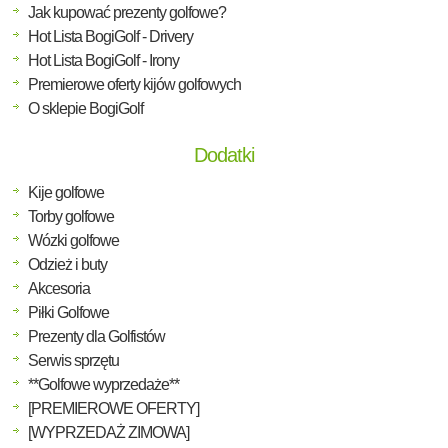
Jak kupować prezenty golfowe?
Hot Lista BogiGolf - Drivery
Hot Lista BogiGolf - Irony
Premierowe oferty kijów golfowych
O sklepie BogiGolf
Dodatki
Kije golfowe
Torby golfowe
Wózki golfowe
Odzież i buty
Akcesoria
Piłki Golfowe
Prezenty dla Golfistów
Serwis sprzętu
**Golfowe wyprzedaże**
[PREMIEROWE OFERTY]
[WYPRZEDAŻ ZIMOWA]