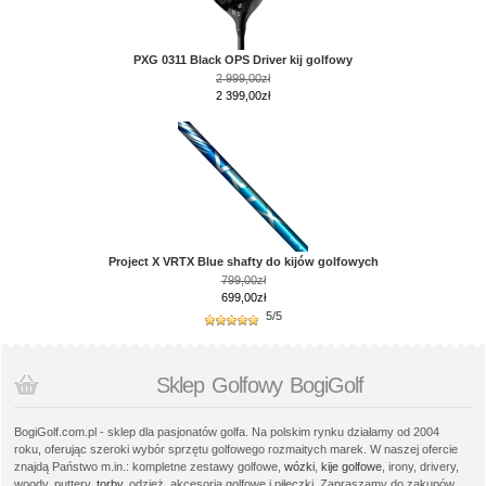
PXG 0311 Black OPS Driver kij golfowy
2 999,00zł
2 399,00zł
Project X VRTX Blue shafty do kijów golfowych
799,00zł
699,00zł
5/5
Sklep Golfowy BogiGolf
BogiGolf.com.pl - sklep dla pasjonatów golfa. Na polskim rynku działamy od 2004
roku, oferując szeroki wybór sprzętu golfowego rozmaitych marek. W naszej ofercie
znajdą Państwo m.in.: kompletne zestawy golfowe,
wózki
,
kije golfowe
, irony, drivery,
woody, puttery,
torby
, odzież, akcesoria golfowe i piłeczki. Zapraszamy do zakupów