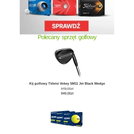
Polecany sprzęt golfowy
Kij golfowy Titleist Vokey SM11 Jet Black Wedge
949,00zł
849,00zł