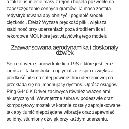
a także usunięcie masy z rejonu hosela pozwoliło na
zaoszczędzenie cennych gramów. Ta masa została
redystrybuowana aby obniżyć i pogłębić środek
ciężkości. Efekt? Wyższa prędkość piłki, większa
stabilność przy uderzeniach poza środkiem lica i
rekordowe MOI, które jest wizytówką tego modelu.
Zaawansowana aerodynamika i doskonały
dźwięk
Serce drivera stanowi kute lico T9S+, które jest teraz
cieńsze. Ta konstrukcja optymalizuje spin i zwiększa
prędkość piłki na całej powierzchni uderzeniowej co
przekłada się na imponujący dystans. Oprócz osiągów
Ping G440 K Driver zachwyca również wrażeniami
akustycznymi. Wewnętrzne żebra w podeszwie oraz
kompozytowy mostek w koronie zostały zaprojektowane
tak aby tłumić niepożądane wibracje oraz zapewniać
solidny, stłumiony dźwięk przy każdym uderzeniu.