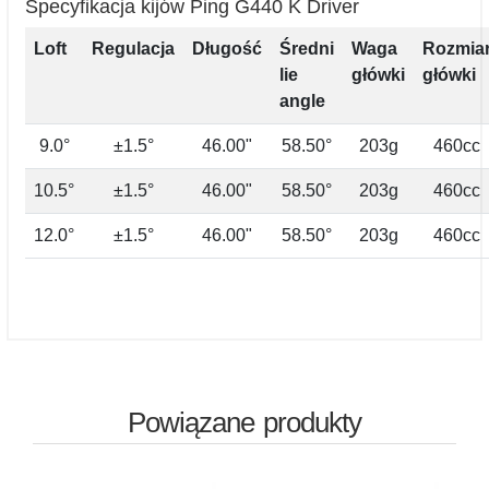
Specyfikacja kijów Ping G440 K Driver
Loft
Regulacja
Długość
Średni
Waga
Rozmia
lie
główki
główki
angle
9.0°
±1.5°
46.00"
58.50°
203g
460cc
10.5°
±1.5°
46.00"
58.50°
203g
460cc
12.0°
±1.5°
46.00"
58.50°
203g
460cc
Powiązane produkty