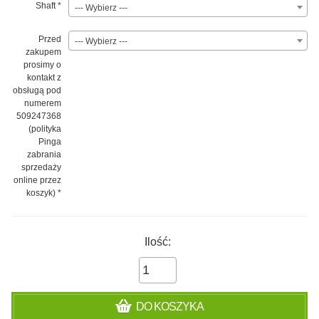
Shaft
*
--- Wybierz ---
Przed
--- Wybierz ---
zakupem
prosimy o
kontakt z
obsługą pod
numerem
509247368
(polityka
Pinga
zabrania
sprzedaży
online przez
koszyk)
*
Ilość:
DO KOSZYKA