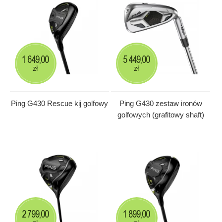
1 649,00
5 449,00
zł
zł
Ping G430 Rescue kij golfowy
Ping G430 zestaw ironów
golfowych (grafitowy shaft)
2 799,00
1 899,00