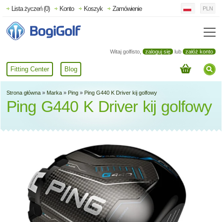
Lista życzeń (0)
Konto
Koszyk
Zamówienie
PLN
Witaj golfisto,
zaloguj się
lub
załóż konto
Fitting Center
Blog
Strona główna
»
Marka
»
Ping
»
Ping G440 K Driver kij golfowy
Ping G440 K Driver kij golfowy