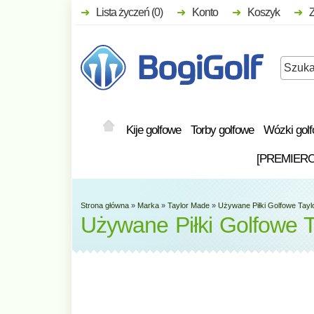
Lista życzeń (0)
Konto
Koszyk
Kije golfowe
Torby golfowe
Wózki gol
[PREMIER
Strona główna
»
Marka
»
Taylor Made
»
Używane Piłki Golfowe Tayl
Używane Piłki Golfowe T