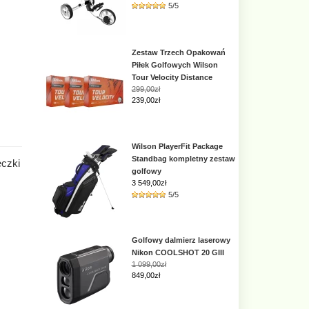
5/5
Zestaw Trzech Opakowań
Piłek Golfowych Wilson
Tour Velocity Distance
299,00zł
239,00zł
Wilson PlayerFit Package
Standbag kompletny zestaw
czki
golfowy
3 549,00
zł
5/5
Golfowy dalmierz laserowy
Nikon COOLSHOT 20 GIII
1 099,00zł
849,00zł