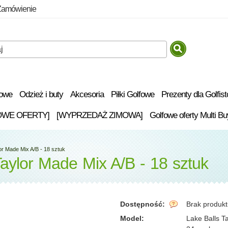
Zamówienie
fowe
Odzież i buty
Akcesoria
Piłki Golfowe
Prezenty dla Golfis
OWE OFERTY]
[WYPRZEDAŻ ZIMOWA]
Golfowe oferty Multi Bu
or Made Mix A/B - 18 sztuk
aylor Made Mix A/B - 18 sztuk
Dostępność:
Brak produk
Model:
Lake Balls T