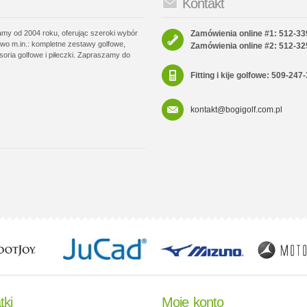
Kontakt
łamy od 2004 roku, oferując szeroki wybór
Zamówienia online #1: 512-33
wo m.in.: kompletne zestawy golfowe,
Zamówienia online #2: 512-32
soria golfowe i piłeczki. Zapraszamy do
Fitting i kije golfowe: 509-247
kontakt@bogigolf.com.pl
tki
Moje konto