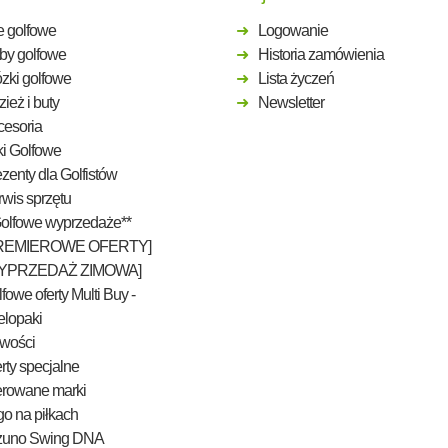
e golfowe
Logowanie
by golfowe
Historia zamówienia
zki golfowe
Lista życzeń
ież i buty
Newsletter
cesoria
ki Golfowe
zenty dla Golfistów
wis sprzętu
Golfowe wyprzedaże**
REMIEROWE OFERTY]
YPRZEDAŻ ZIMOWA]
fowe oferty Multi Buy -
elopaki
wości
rty specjalne
erowane marki
o na piłkach
zuno Swing DNA