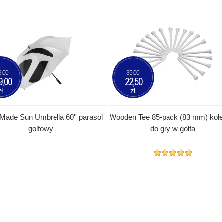
9,00
35,00
9,00
22,50
zł
zł
 Made Sun Umbrella 60'' parasol
Wooden Tee 85-pack (83 mm) kołe
golfowy
do gry w golfa