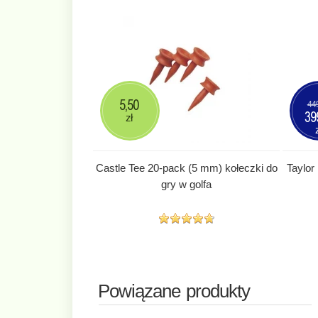
5,50
44
39
zł
Castle Tee 20-pack (5 mm) kołeczki do
Taylor
gry w golfa
Powiązane produkty