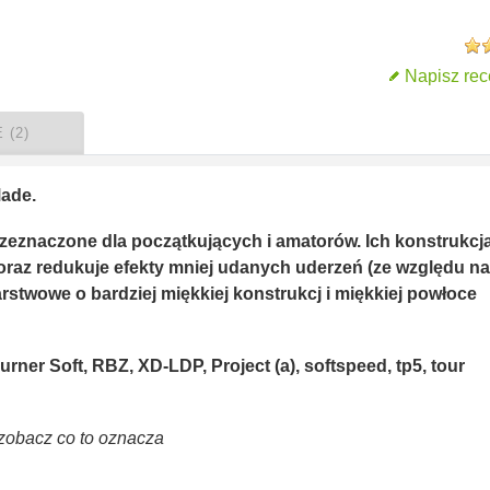
Napisz rec
 (2)
Made.
rzeznaczone dla początkujących i amatorów. Ich konstrukcj
oraz redukuje efekty mniej udanych uderzeń (ze względu na
rstwowe o bardziej miękkiej konstrukcj i miękkiej powłoce
rner Soft, RBZ, XD-LDP, Project (a), softspeed, tp5, tour
i zobacz co to oznacza