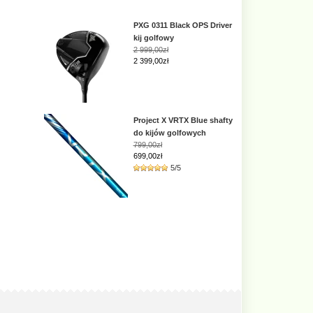
PXG 0311 Black OPS Driver
kij golfowy
2 999,00zł
2 399,00zł
Project X VRTX Blue shafty
do kijów golfowych
799,00zł
699,00zł
5/5