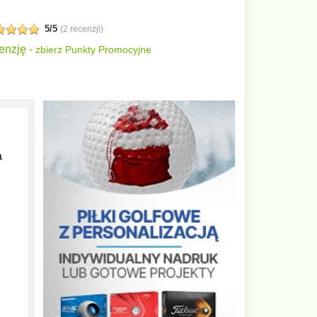
5/5
(
2 recenzji
)
enzję -
zbierz Punkty Promocyjne
a