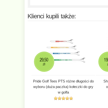
Klienci kupili także:
29,50
19
zł
Pride Golf Tees PTS różne długości do
Sh
wyboru (duża paczka) kołeczki do gry
o
w golfa