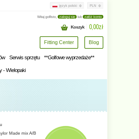
język polski
PLN
Witaj golfisto,
zaloguj się
lub
załóż konto
0,00zł
Koszyk
Fitting Center
Blog
tów
Serwis sprzętu
**Golfowe wyprzedaże**
y - Wielopaki
tu
aylor Made mix A/B