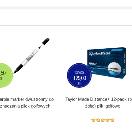
,50
139,00
129,00
zł
zł
arpie marker dwustronny do
Taylor Made Distance+ 12-pack (bi
znaczania piłek golfowych
żółte) piłki golfowe