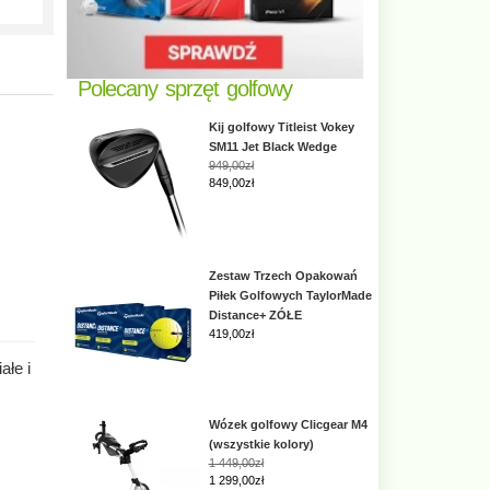
Polecany sprzęt golfowy
Kij golfowy Titleist Vokey
SM11 Jet Black Wedge
949,00zł
849,00zł
Zestaw Trzech Opakowań
Piłek Golfowych TaylorMade
Distance+ ZÓŁE
419,00
zł
ałe i
Wózek golfowy Clicgear M4
(wszystkie kolory)
1 449,00zł
1 299,00zł