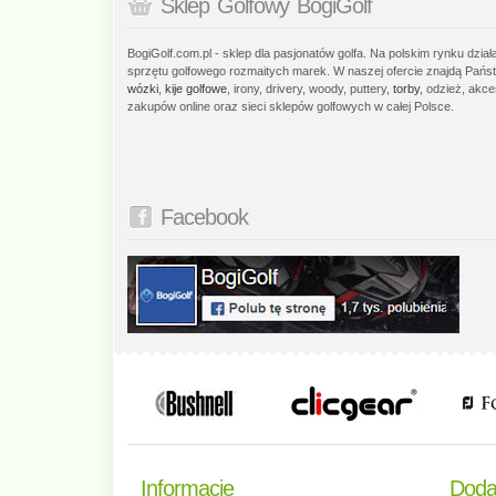
Sklep Golfowy BogiGolf
BogiGolf.com.pl - sklep dla pasjonatów golfa. Na polskim rynku dzia
sprzętu golfowego rozmaitych marek. W naszej ofercie znajdą Państ
wózki
,
kije golfowe
, irony, drivery, woody, puttery,
torby
, odzież, akce
zakupów online oraz sieci sklepów golfowych w całej Polsce.
Facebook
Informacje
Doda