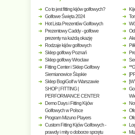
Co to jest fitting kijów golfowych?
Kij
Golfowe Święta 2024
Tor
Hot Lista Prezentów Golfowych
Wó
Prezentowy Caddy - golfowe
Odz
prezenty na każdą okazję
Ak
Rodzaje kijów golfowych
Pił
Sklep golfowy Poznań
Pre
Sklep golfowy Wrocław
Ser
Fitting Center i Sklep Golfowy
**
Siemianowice Śląskie
[P
Sklep BogiGolf w Warszawie
[W
SHOP | FITTING |
Gol
PERFORMANCE CENTER
Wi
Demo Days i Fitting Kijów
No
Golfowych w Polsce
Ofe
Program Mizuno Players
Of
Custom Fitting Kijów Golfowych -
Log
prawdy i mity o doborze sprzętu
Mi