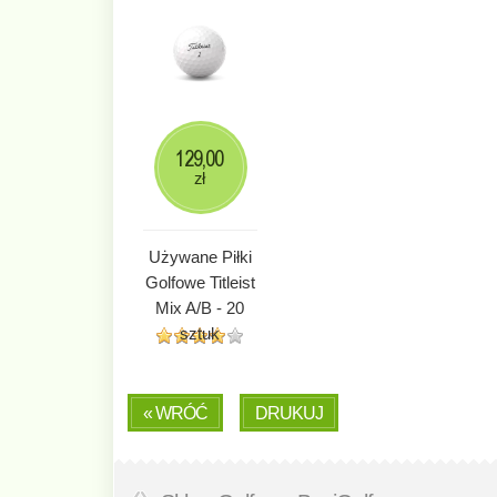
129,00
zł
Używane Piłki
Golfowe Titleist
Mix A/B - 20
sztuk
« WRÓĆ
DRUKUJ