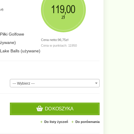
119,00
zł
)
zł
Piłki Golfowe
Cena netto:96,75zł
używane)
Cena w punktach: 11950
Lake Balls (używane)
--- Wybierz ---
DO KOSZYKA
Do listy życzeń
Do porównania