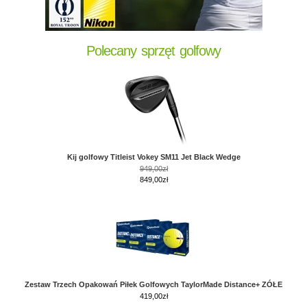
Polecany sprzęt golfowy
Kij golfowy Titleist Vokey SM11 Jet Black Wedge
949,00zł
849,00zł
Zestaw Trzech Opakowań Piłek Golfowych TaylorMade Distance+ ZÓŁE
419,00
zł