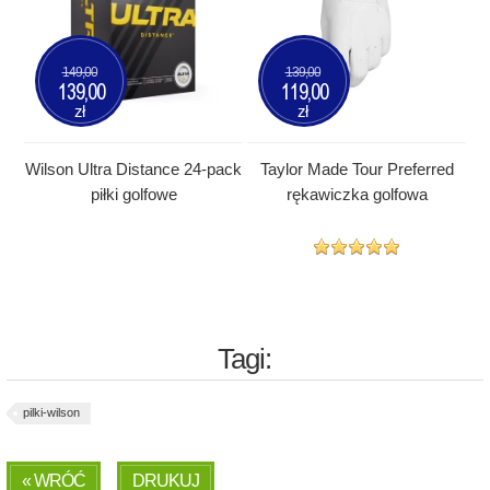
149,00
139,00
139,00
119,00
zł
zł
Wilson Ultra Distance 24-pack
Taylor Made Tour Preferred
piłki golfowe
rękawiczka golfowa
Tagi:
pilki-wilson
« WRÓĆ
DRUKUJ