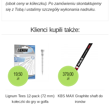
(obok ceny w kółeczku). Po zamówieniu skontaktujemy
się z Tobą i ustalimy szczegóły wykonania nadruku.
Klienci kupili także:
19,50
379,00
zł
zł
Lignum Tees 12-pack (72 mm)
KBS MAX Graphite shaft do
kołeczki do gry w golfa
ironów