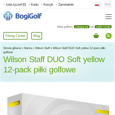
Lista życzeń (0)
Konto
Koszyk
Zamówienie
PLN
Witaj golfisto,
zaloguj się
lub
załóż konto
Fitting Center
Blog
Strona główna
»
Marka
»
Wilson Staff
»
Wilson Staff DUO Soft yellow 12-pack piłki
golfowe
Wilson Staff DUO Soft yellow
12-pack piłki golfowe