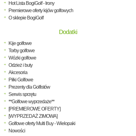
Hot Lista BogiGolf - Irony
Premierowe oferty kijów golfowych
O sklepie BogiGolf
Dodatki
Kije golfowe
Torby golfowe
Wózki golfowe
Odzież i buty
Akcesoria
Piłki Golfowe
Prezenty dla Golfistów
Serwis sprzętu
**Golfowe wyprzedaże**
[PREMIEROWE OFERTY]
[WYPRZEDAŻ ZIMOWA]
Golfowe oferty Multi Buy - Wielopaki
Nowości