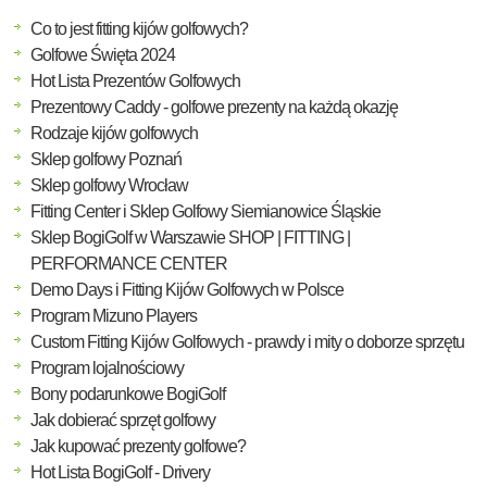
Co to jest fitting kijów golfowych?
Golfowe Święta 2024
Hot Lista Prezentów Golfowych
Prezentowy Caddy - golfowe prezenty na każdą okazję
Rodzaje kijów golfowych
Sklep golfowy Poznań
Sklep golfowy Wrocław
Fitting Center i Sklep Golfowy Siemianowice Śląskie
Sklep BogiGolf w Warszawie SHOP | FITTING |
PERFORMANCE CENTER
Demo Days i Fitting Kijów Golfowych w Polsce
Program Mizuno Players
Custom Fitting Kijów Golfowych - prawdy i mity o doborze sprzętu
Program lojalnościowy
Bony podarunkowe BogiGolf
Jak dobierać sprzęt golfowy
Jak kupować prezenty golfowe?
Hot Lista BogiGolf - Drivery