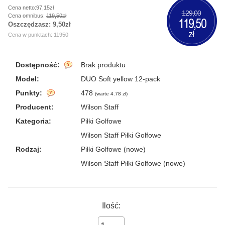
Cena netto:97,15zł
129,00
Cena omnibus:
119,50zł
119,50
Oszczędzasz:
9,50zł
zł
Cena w punktach: 11950
Dostępność:
Brak produktu
Model:
DUO Soft yellow 12-pack
Punkty:
478
(
warte 4.78 zł
)
Producent:
Wilson Staff
Kategoria:
Piłki Golfowe
Wilson Staff Piłki Golfowe
Rodzaj:
Piłki Golfowe (nowe)
Wilson Staff Piłki Golfowe (nowe)
Ilość: