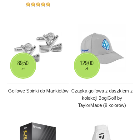
89,50
129,00
zł
zł
Golfowe Spinki do Mankietów
Czapka golfowa z daszkiem z
kolekcji BogiGolf by
TaylorMade (8 kolorów)