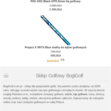
PXG 0311 Black OPS Driver kij golfowy
2 999,00zł
2 399,00zł
Project X VRTX Blue shafty do kijów golfowych
799,00zł
699,00zł
5/5
Sklep Golfowy BogiGolf
BogiGolf.com.pl - sklep dla pasjonatów golfa. Na polskim rynku działamy od 2004
roku, oferując szeroki wybór sprzętu golfowego rozmaitych marek. W naszej ofercie
znajdą Państwo m.in.: kompletne zestawy golfowe,
wózki
,
kije golfowe
, irony, drivery,
woody, puttery,
torby
, odzież, akcesoria golfowe i piłeczki. Zapraszamy do zakupów
online oraz sieci sklepów golfowych w całej Polsce.